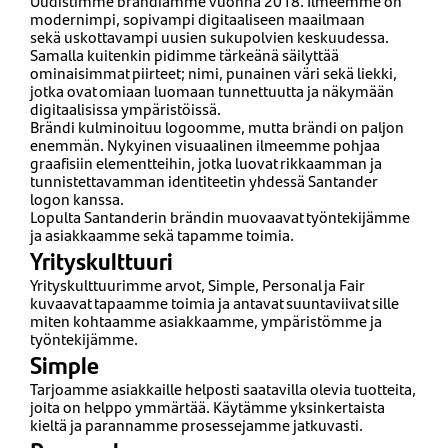
Uudistimme brändiämme vuonna 2018. Ilmeemme on
modernimpi, sopivampi digitaaliseen maailmaan
sekä uskottavampi uusien sukupolvien keskuudessa.
Samalla kuitenkin pidimme tärkeänä säilyttää
ominaisimmat piirteet; nimi, punainen väri sekä liekki,
jotka ovat omiaan luomaan tunnettuutta ja näkymään
digitaalisissa ympäristöissä.
Brändi kulminoituu logoomme, mutta brändi on paljon
enemmän. Nykyinen visuaalinen ilmeemme pohjaa
graafisiin elementteihin, jotka luovat rikkaamman ja
tunnistettavamman identiteetin yhdessä Santander
logon kanssa.
Lopulta Santanderin brändin muovaavat työntekijämme
ja asiakkaamme sekä tapamme toimia.
​Yrityskulttuuri
​Yrityskulttuurimme arvot, Simple, Personal ja Fair
kuvaavat tapaamme toimia ja antavat suuntaviivat sille
miten kohtaamme asiakkaamme, ympäristömme ja
työntekijämme.
Simple
Tarjoamme asiakkaille helposti saatavilla olevia tuotteita,
joita on helppo ymmärtää. Käytämme yksinkertaista
kieltä ja parannamme prosessejamme jatkuvasti.