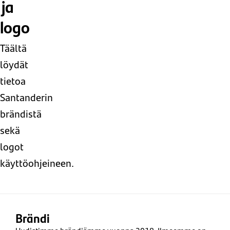
ja
logo
Täältä
löydät
tietoa
Santanderin
brändistä
sekä
logot
käyttöohjeineen.
Brändi