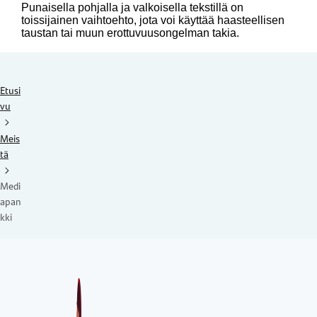
Punaisella pohjalla ja valkoisella tekstillä on
toissijainen vaihtoehto, jota voi käyttää haasteellisen
taustan tai muun erottuvuusongelman takia.
Etusi
vu
Meis
tä
Medi
apan
kki