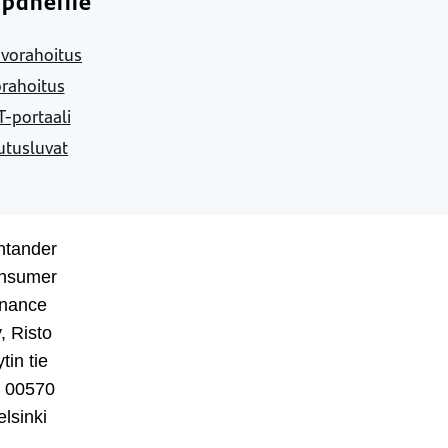
paneille
vorahoitus
rahoitus
-portaali
utusluvat
ntander
nsumer
inance
, Risto
tin tie
, 00570
lsinki