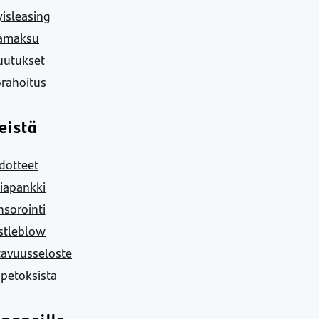
yisleasing
amaksu
uutukset
rahoitus
eistä
dotteet
iapankki
sorointi
stleblow
tavuusseloste
 petoksista