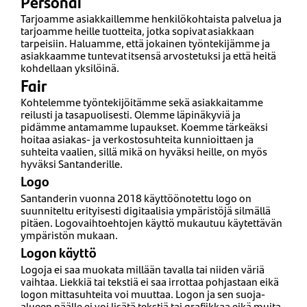
Personal
Tarjoamme asiakkaillemme henkilökohtaista palvelua ja
tarjoamme heille tuotteita, jotka sopivat asiakkaan
tarpeisiin. Haluamme, että jokainen työntekijämme ja
asiakkaamme tuntevat itsensä arvostetuksi ja että heitä
kohdellaan yksilöinä.
Fair
Kohtelemme työntekijöitämme sekä asiakkaitamme
reilusti ja tasapuolisesti. Olemme läpinäkyviä ja
pidämme antamamme lupaukset. Koemme tärkeäksi
hoitaa asiakas- ja verkostosuhteita kunnioittaen ja
suhteita vaalien, sillä mikä on hyväksi heille, on myös
hyväksi Santanderille.
Logo
Santanderin vuonna 2018 käyttöönotettu logo on
suunniteltu erityisesti digitaalisia ympäristöjä silmällä
pitäen. Logovaihtoehtojen käyttö mukautuu käytettävän
ympäristön mukaan.
Logon käyttö
Logoja ei saa muokata millään tavalla tai niiden väriä
vaihtaa. Liekkiä tai tekstiä ei saa irrottaa pohjastaan eikä
logon mittasuhteita voi muuttaa. Logon ja sen suoja-
alueen päälle ei voi lisätä tekstiä tai grafiikkaa eikä muita