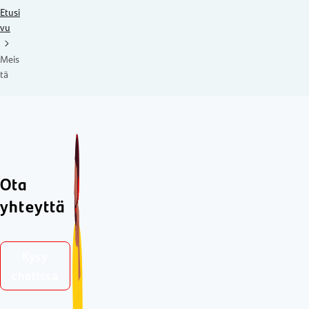
Etusi
vu
Meis
tä
Ota
yhteyttä
Kysy
chatissa