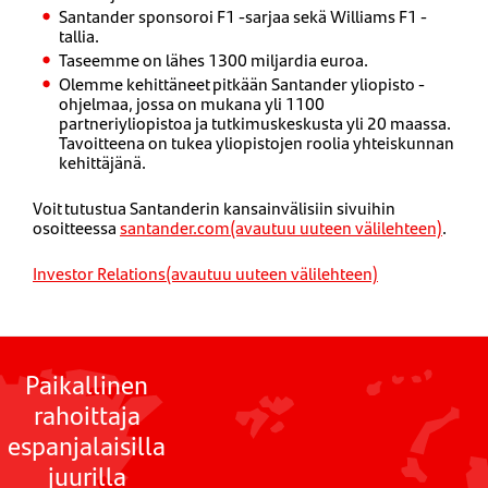
Santander sponsoroi F1 -sarjaa sekä Williams F1 -
tallia.
Taseemme on lähes 1300 miljardia euroa.
Olemme kehittäneet pitkään Santander yliopisto -
ohjelmaa, jossa on mukana yli 1100
partneriyliopistoa ja tutkimuskeskusta yli 20 maassa.
Tavoitteena on tukea yliopistojen roolia yhteiskunnan
kehittäjänä.
Voit tutustua Santanderin kansainvälisiin sivuihin
osoitteessa
santander.com(avautuu uuteen välilehteen)
.
Investor Relations(avautuu uuteen välilehteen)
Paikallinen
rahoittaja
espanjalaisilla
juurilla