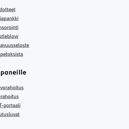
dotteet
iapankki
sorointi
stleblow
tavuusseloste
 petoksista
paneille
vorahoitus
rahoitus
-portaali
utusluvat