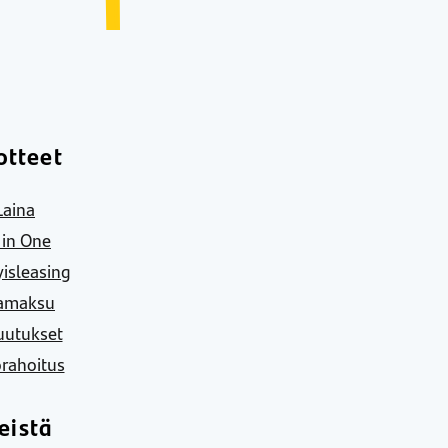
otteet
Laina
l in One
yisleasing
amaksu
uutukset
rahoitus
eistä