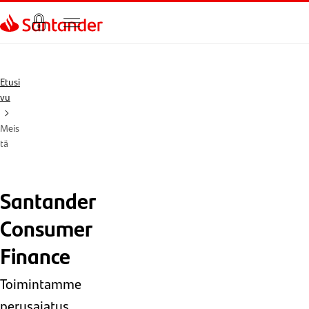
Siirry sivulle
Etusi
vu
Meis
tä
Santander
Consumer
Finance
Toimintamme
perusajatus