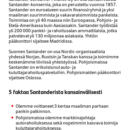
Santander-konsernia, joka on perustettu vuonna 1857.
Santander on euroalueen suurin finanssiryhmä ja yksi
maailman suurimmista ja vakavaraisimmista pankeista.
Toimintaa on yli 40 maassa niin Euroopassa, Pohjois- ja
Etelä-Amerikassa kuin Aasiassakin. Santander työllistää
yli 200 000 pankki- ja rahoitusalan ammattilaista, jotka
palvelevat yli 130 miljoonaa asiakasta. Yhtiön
pääkonttori sijaitsee Madridissa.
Suomen Santander on osa Nordic-organisaatiota
yhdessä Norjan, Ruotsin ja Tanskan kanssa ja toimimme
keskenämme tiiviissä yhteistyössä. Pohjoismaissa
Santander on erikoistunut auto- ja
kuluttajarahoituspalveluihin. Pohjoismaiden pääkonttori
sijaitsee Oslossa.
5 faktaa Santanderista kansainvälisesti
Olemme voittaneet 3 kertaa maailman parhaan
pankin palkinnon.
Pohjoismaissa olemme markkinajohtaja
autorahoituksessa sekä nopeimmin kasvava toimija
kuluttajarahoituksessa.