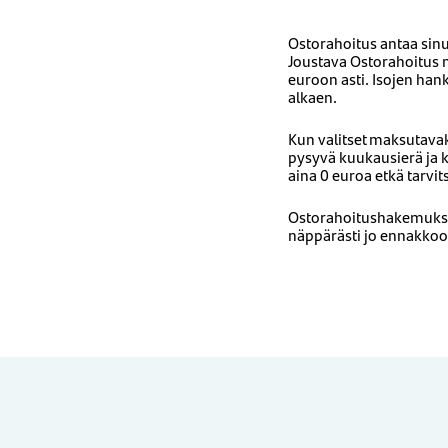
Ostorahoitus antaa sinu
Joustava Ostorahoitus 
euroon asti. Isojen han
alkaen.
Kun valitset maksutavak
pysyvä kuukausierä ja k
aina 0 euroa etkä tarvit
Ostorahoitushakemuksen
näppärästi jo ennakko