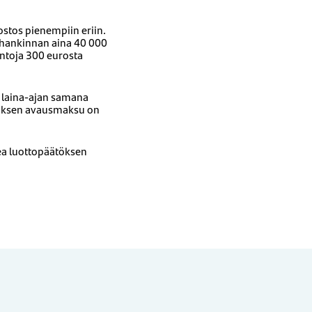
stos pienempiin eriin.
 hankinnan aina 40 000
intoja 300 eurosta
o laina-ajan samana
ituksen avausmaksu on
ea luottopäätöksen