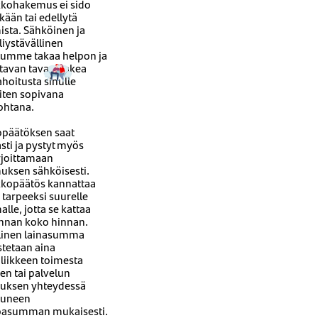
kohakemus ei sido
ään tai edellytä
ista. Sähköinen ja
liystävällinen
lumme takaa helpon ja
ttavan tavan hakea
hoitusta sinulle
iten sopivana
ohtana.
opäätöksen saat
sti ja pystyt myös
rjoittamaan
uksen sähköisesti.
kopäätös kannattaa
 tarpeeksi suurelle
le, jotta se kattaa
nnan koko hinnan.
linen lainasumma
stetaan aina
liikkeen toimesta
en tai palvelun
tuksen yhteydessä
tuneen
asumman mukaisesti.