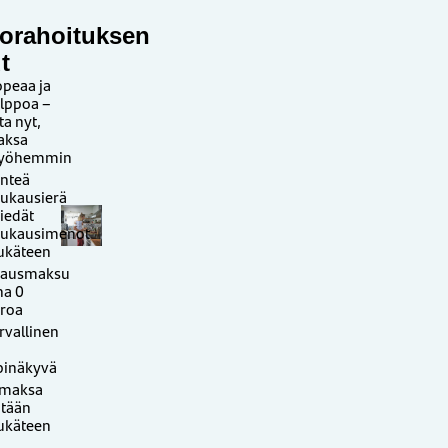
orahoituksen
t
peaa ja
lppoa –
ta nyt,
aksa
yöhemmin
inteä
ukausierä
tiedät
ukausimenot
ukäteen
vausmaksu
na 0
roa
rvallinen
pinäkyvä
 maksa
tään
ukäteen