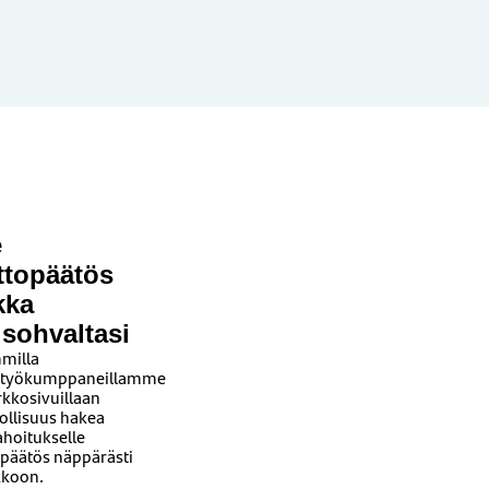
e
ttopäätös
kka
isohvaltasi
milla
styökumppaneillamme
rkkosivuillaan
llisuus hakea
ahoitukselle
opäätös näppärästi
koon.