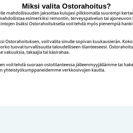
Miksi valita Ostorahoitus?
lle mahdollisuuden jaksottaa kulujasi pilkkomalla suurempi kertao
mahdollistaa esimerkiksi remontin, terveyspalvelun tai ajoneuvon
kintojen lisäksi Ostorahoituksella voit tehdä myös pienempiä hank
si Ostorahoituksen, voit valita sinulle sopivan kuukausierän. Kok
orko tuovat turvallisuutta taloudelliseen tilanteeseesi. Ostoraho
se vakuuksia, takaajia tai käsirahaa.
 voit tehdä suoraan ostotilanteessa jälleenmyyjällämme tai hak
on yhteistyökumppaneidemme verkkosivujen kautta.