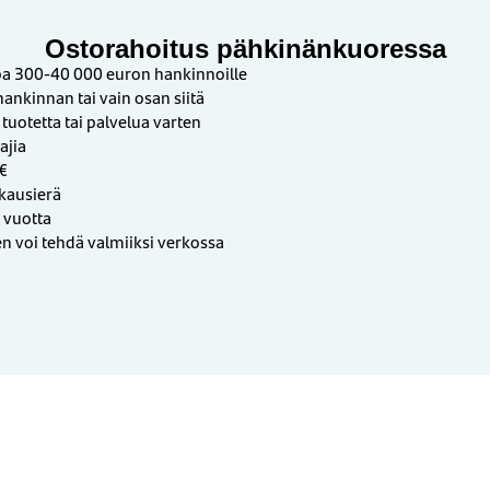
Ostorahoitus pähkinänkuoressa
pa 300-40 000 euron hankinnoille
hankinnan tai vain osan siitä
 tuotetta tai palvelua varten
ajia
€
ukausierä
 vuotta
voi tehdä valmiiksi verkossa