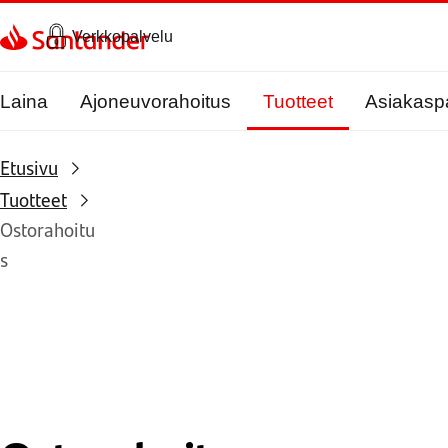
Siirry sivulle
Verkkopalvelu
Laina
Ajoneuvorahoitus
Tuotteet
Asiakasp
Etusivu
Tuotteet
Ostorahoitu
s