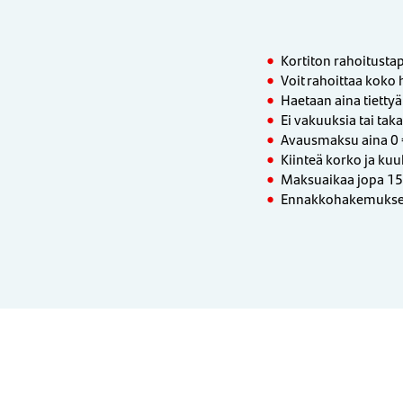
Kortiton rahoitusta
Voit rahoittaa koko 
Haetaan aina tiettyä
Ei vakuuksia tai taka
Avausmaksu aina 0 
Kiinteä korko ja ku
Maksuaikaa jopa 15
Ennakkohakemuksen 