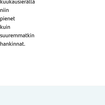
kuukausierällä
niin
pienet
kuin
suuremmatkin
hankinnat.