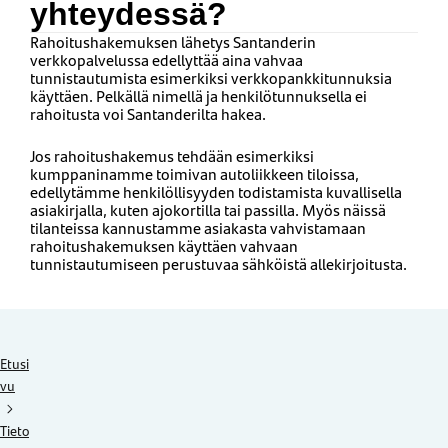
yhteydessä?
Rahoitushakemuksen lähetys Santanderin
verkkopalvelussa edellyttää aina vahvaa
tunnistautumista esimerkiksi verkkopankkitunnuksia
käyttäen. Pelkällä nimellä ja henkilötunnuksella ei
rahoitusta voi Santanderilta hakea.
Jos rahoitushakemus tehdään esimerkiksi
kumppaninamme toimivan autoliikkeen tiloissa,
edellytämme henkilöllisyyden todistamista kuvallisella
asiakirjalla, kuten ajokortilla tai passilla. Myös näissä
tilanteissa kannustamme asiakasta vahvistamaan
rahoitushakemuksen käyttäen vahvaan
tunnistautumiseen perustuvaa sähköistä allekirjoitusta.
Etusi
vu
Tieto