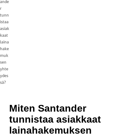
ande
r
tunn
istaa
asiak
kaat
laina
hake
muk
sen
yhte
ydes
sä?
Miten Santander
tunnistaa asiakkaat
lainahakemuksen