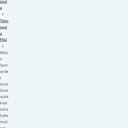
suoj
a
Tieto
suoj
a
FAQ
Mite
n
Sant
ande
r
tunn
istaa
asiak
kaat
laina
hake
muk