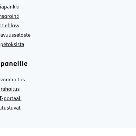
iapankki
sorointi
stleblow
tavuusseloste
 petoksista
paneille
vorahoitus
rahoitus
-portaali
utusluvat