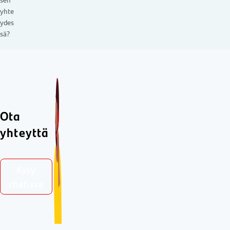
sen
yhte
ydes
sä?
Ota
yhteyttä
Kysy
chatissa