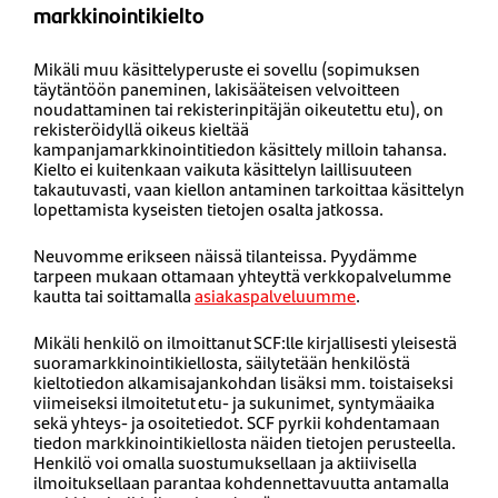
markkinointikielto
Mikäli muu käsittelyperuste ei sovellu (sopimuksen
täytäntöön paneminen, lakisääteisen velvoitteen
noudattaminen tai rekisterinpitäjän oikeutettu etu), on
rekisteröidyllä oikeus kieltää
kampanjamarkkinointitiedon käsittely milloin tahansa.
Kielto ei kuitenkaan vaikuta käsittelyn laillisuuteen
takautuvasti, vaan kiellon antaminen tarkoittaa käsittelyn
lopettamista kyseisten tietojen osalta jatkossa.
Neuvomme erikseen näissä tilanteissa. Pyydämme
tarpeen mukaan ottamaan yhteyttä verkkopalvelumme
kautta tai soittamalla
asiakaspalveluumme
.
Mikäli henkilö on ilmoittanut SCF:lle kirjallisesti yleisestä
suoramarkkinointikiellosta, säilytetään henkilöstä
kieltotiedon alkamisajankohdan lisäksi mm. toistaiseksi
viimeiseksi ilmoitetut etu- ja sukunimet, syntymäaika
sekä yhteys- ja osoitetiedot. SCF pyrkii kohdentamaan
tiedon markkinointikiellosta näiden tietojen perusteella.
Henkilö voi omalla suostumuksellaan ja aktiivisella
ilmoituksellaan parantaa kohdennettavuutta antamalla