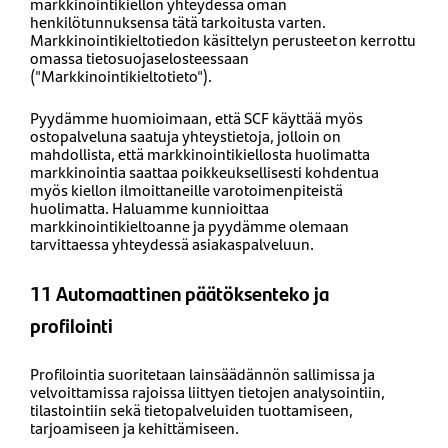
markkinointikiellon yhteydessä oman
henkilötunnuksensa tätä tarkoitusta varten.
Markkinointikieltotiedon käsittelyn perusteet on kerrottu
omassa tietosuojaselosteessaan
("Markkinointikieltotieto").
Pyydämme huomioimaan, että SCF käyttää myös
ostopalveluna saatuja yhteystietoja, jolloin on
mahdollista, että markkinointikiellosta huolimatta
markkinointia saattaa poikkeuksellisesti kohdentua
myös kiellon ilmoittaneille varotoimenpiteistä
huolimatta. Haluamme kunnioittaa
markkinointikieltoanne ja pyydämme olemaan
tarvittaessa yhteydessä asiakaspalveluun.
11 Automaattinen päätöksenteko ja
profilointi
Profilointia suoritetaan lainsäädännön sallimissa ja
velvoittamissa rajoissa liittyen tietojen analysointiin,
tilastointiin sekä tietopalveluiden tuottamiseen,
tarjoamiseen ja kehittämiseen.