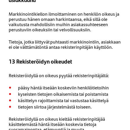
Markkinointikiellon ilmoittaminen on henkilön oikeus ja
perustuu hänen omaan harkintaansa, eikä sillä ole
vaikutusta mahdollisiin muihin asiakassuhteeseen
perustuviin oikeuksiin tai velvollisuuksiin.
Tietoja, jotka liittyvät puhtaasti markkinointiin, asiakkaan
ei ole välttämätöntä antaa rekisterinpitäjän käyttöön.
13 Rekisteröidyn oikeudet
Rekisteröidyllä on oikeus pyytää rekisterinpitäjältä:
pääsy häntä itseään koskeviin henkilötietoihin
kyseisten tietojen oikaisemista tai poistamista
käsittelyn rajoittamista tai vastustaa käsittelyä
tietojen siirtoa järjestelmästä toiseen.
Rekisteröidyllä on oikeus kieltää rekisterinpitäjää
käsittelemästä häntä itseään koskevia tietoja
suoramainontaa, etämyyntiä ja muuta