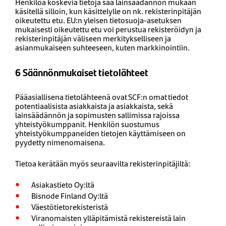
Henkilöä koskevia tietoja saa lainsäädännön mukaan
käsitellä silloin, kun käsittelylle on nk. rekisterinpitäjän
oikeutettu etu. EU:n yleisen tietosuoja-asetuksen
mukaisesti oikeutettu etu voi perustua rekisteröidyn ja
rekisterinpitäjän väliseen merkitykselliseen ja
asianmukaiseen suhteeseen, kuten markkinointiin.
6 Säännönmukaiset tietolähteet
Pääasiallisena tietolähteenä ovat SCF:n omat tiedot
potentiaalisista asiakkaista ja asiakkaista, sekä
lainsäädännön ja sopimusten sallimissa rajoissa
yhteistyökumppanit. Henkilön suostumus
yhteistyökumppaneiden tietojen käyttämiseen on
pyydetty nimenomaisena.
Tietoa kerätään myös seuraavilta rekisterinpitäjiltä:
Asiakastieto Oy:ltä
Bisnode Finland Oy:ltä
Väestötietorekisteristä
Viranomaisten ylläpitämistä rekistereistä lain