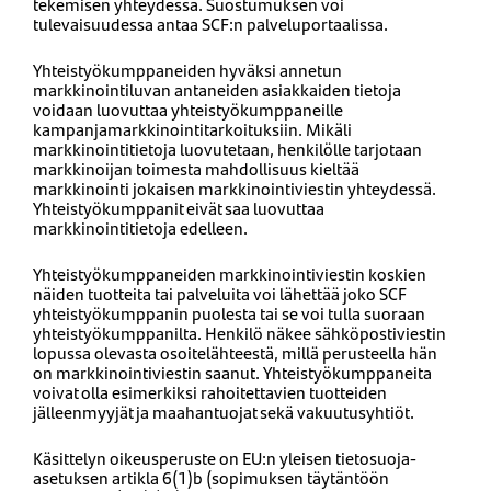
tekemisen yhteydessä. Suostumuksen voi
tulevaisuudessa antaa SCF:n palveluportaalissa.
Yhteistyökumppaneiden hyväksi annetun
markkinointiluvan antaneiden asiakkaiden tietoja
voidaan luovuttaa yhteistyökumppaneille
kampanjamarkkinointitarkoituksiin. Mikäli
markkinointitietoja luovutetaan, henkilölle tarjotaan
markkinoijan toimesta mahdollisuus kieltää
markkinointi jokaisen markkinointiviestin yhteydessä.
Yhteistyökumppanit eivät saa luovuttaa
markkinointitietoja edelleen.
Yhteistyökumppaneiden markkinointiviestin koskien
näiden tuotteita tai palveluita voi lähettää joko SCF
yhteistyökumppanin puolesta tai se voi tulla suoraan
yhteistyökumppanilta. Henkilö näkee sähköpostiviestin
lopussa olevasta osoitelähteestä, millä perusteella hän
on markkinointiviestin saanut. Yhteistyökumppaneita
voivat olla esimerkiksi rahoitettavien tuotteiden
jälleenmyyjät ja maahantuojat sekä vakuutusyhtiöt.
Käsittelyn oikeusperuste on EU:n yleisen tietosuoja-
asetuksen artikla 6(1)b (sopimuksen täytäntöön