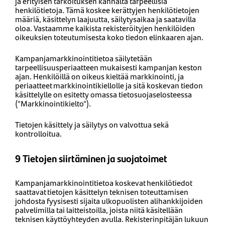
ja erityisen tarkoituksen kannalta tarpeellisia
henkilötietoja. Tämä koskee kerättyjen henkilötietojen
määriä, käsittelyn laajuutta, säilytysaikaa ja saatavilla
oloa. Vastaamme kaikista rekisteröityjen henkilöiden
oikeuksien toteutumisesta koko tiedon elinkaaren ajan.
Kampanjamarkkinointitietoa säilytetään
tarpeellisuusperiaatteen mukaisesti kampanjan keston
ajan. Henkilöillä on oikeus kieltää markkinointi, ja
periaatteet markkinointikiellolle ja sitä koskevan tiedon
käsittelylle on esitetty omassa tietosuojaselosteessa
("Markkinointikielto").
Tietojen käsittely ja säilytys on valvottua sekä
kontrolloitua.
9 Tietojen siirtäminen ja suojatoimet
Kampanjamarkkinointitietoa koskevat henkilötiedot
saattavat tietojen käsittelyn teknisen toteuttamisen
johdosta fyysisesti sijaita ulkopuolisten alihankkijoiden
palvelimilla tai laitteistoilla, joista niitä käsitellään
teknisen käyttöyhteyden avulla. Rekisterinpitäjän lukuun