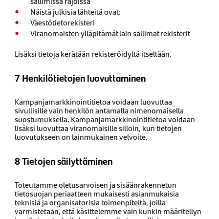
sallimissa rajoissa
Näistä julkisia lähteitä ovat:
Väestötietorekisteri
Viranomaisten ylläpitämät lain sallimat rekisterit
Lisäksi tietoja kerätään rekisteröidyltä itseltään.
7 Henkilötietojen luovuttaminen
Kampanjamarkkinointitietoa voidaan luovuttaa
sivullisille vain henkilön antamalla nimenomaisella
suostumuksella. Kampanjamarkkinointitietoa voidaan
lisäksi luovuttaa viranomaisille silloin, kun tietojen
luovutukseen on lainmukainen velvoite.
8 Tietojen säilyttäminen
Toteutamme oletusarvoisen ja sisäänrakennetun
tietosuojan periaatteen mukaisesti asianmukaisia
teknisiä ja organisatorisia toimenpiteitä, joilla
varmistetaan, että käsittelemme vain kunkin määritellyn