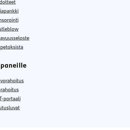
dotteet
iapankki
sorointi
stleblow
tavuusseloste
 petoksista
paneille
vorahoitus
rahoitus
-portaali
utusluvat