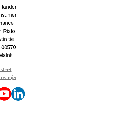
ntander
nsumer
inance
, Risto
tin tie
, 00570
lsinki
steet
tosuoja