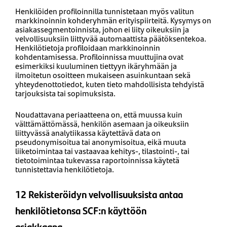
Henkilöiden profiloinnilla tunnistetaan myös valitun
markkinoinnin kohderyhmän erityispiirteitä. Kysymys on
asiakassegmentoinnista, johon ei liity oikeuksiin ja
velvollisuuksiin liittyvää automaattista päätöksentekoa.
Henkilötietoja profiloidaan markkinoinnin
kohdentamisessa. Profiloinnissa muuttujina ovat
esimerkiksi kuuluminen tiettyyn ikäryhmään ja
ilmoitetun osoitteen mukaiseen asuinkuntaan sekä
yhteydenottotiedot, kuten tieto mahdollisista tehdyistä
tarjouksista tai sopimuksista.
Noudattavana periaatteena on, että muussa kuin
välttämättömässä, henkilön asemaan ja oikeuksiin
liittyvässä analytiikassa käytettävä data on
pseudonymisoitua tai anonymisoitua, eikä muuta
liiketoimintaa tai vastaavaa kehitys-, tilastointi-, tai
tietotoimintaa tukevassa raportoinnissa käytetä
tunnistettavia henkilötietoja.
12 Rekisteröidyn velvollisuuksista antaa
henkilötietonsa SCF:n käyttöön
asiakkaana