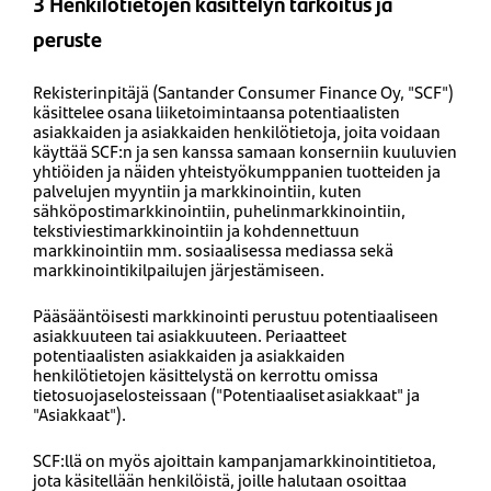
3 Henkilötietojen käsittelyn tarkoitus ja
peruste
Rekisterinpitäjä (Santander Consumer Finance Oy, "SCF")
käsittelee osana liiketoimintaansa potentiaalisten
asiakkaiden ja asiakkaiden henkilötietoja, joita voidaan
käyttää SCF:n ja sen kanssa samaan konserniin kuuluvien
yhtiöiden ja näiden yhteistyökumppanien tuotteiden ja
palvelujen myyntiin ja markkinointiin, kuten
sähköpostimarkkinointiin, puhelinmarkkinointiin,
tekstiviestimarkkinointiin ja kohdennettuun
markkinointiin mm. sosiaalisessa mediassa sekä
markkinointikilpailujen järjestämiseen.
Pääsääntöisesti markkinointi perustuu potentiaaliseen
asiakkuuteen tai asiakkuuteen. Periaatteet
potentiaalisten asiakkaiden ja asiakkaiden
henkilötietojen käsittelystä on kerrottu omissa
tietosuojaselosteissaan ("Potentiaaliset asiakkaat" ja
"Asiakkaat").
SCF:llä on myös ajoittain kampanjamarkkinointitietoa,
jota käsitellään henkilöistä, joille halutaan osoittaa