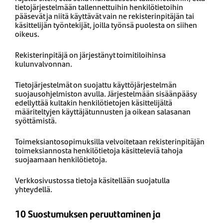
tietojärjestelmään tallennettuihin henkilötietoihin
pääsevät ja niitä käyttävät vain ne rekisterinpitäjän tai
käsittelijän työntekijät, joilla työnsä puolesta on siihen
oikeus.
Rekisterinpitäjä on järjestänyt toimitiloihinsa
kulunvalvonnan.
Tietojärjestelmät on suojattu käyttöjärjestelmän
suojausohjelmiston avulla. Järjestelmään sisäänpääsy
edellyttää kultakin henkilötietojen käsittelijältä
määriteltyjen käyttäjätunnusten ja oikean salasanan
syöttämistä.
Toimeksiantosopimuksilla velvoitetaan rekisterinpitäjän
toimeksiannosta henkilötietoja käsitteleviä tahoja
suojaamaan henkilötietoja.
Verkkosivustossa tietoja käsitellään suojatulla
yhteydellä.
10 Suostumuksen peruuttaminen ja