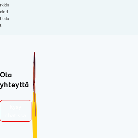
rkkin
ointi
tiedo
t
Ota
yhteyttä
Kysy
chatissa