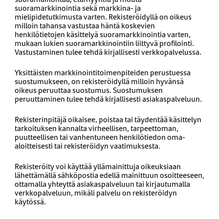
suoramarkkinointia sekä markkina- ja
mielipidetutkimusta varten. Rekisteröidyllä on oikeus
milloin tahansa vastustaa häntä koskevien
henkilötietojen käsittelyä suoramarkkinointia varten,
mukaan lukien suoramarkkinointiin liittyvä profilointi.
Vastustaminen tulee tehdä kirjallisesti verkkopalvelussa.
Yksittäisten markkinointitoimenpiteiden perustuessa
suostumukseen, on rekisteröidyllä milloin hyvänsä
oikeus peruuttaa suostumus. Suostumuksen
peruuttaminen tulee tehdä kirjallisesti asiakaspalveluun.
Rekisterinpitäjä oikaisee, poistaa tai täydentää käsittelyn
tarkoituksen kannalta virheellisen, tarpeettoman,
puutteellisen tai vanhentuneen henkilötiedon oma-
aloitteisesti tai rekisteröidyn vaatimuksesta.
Rekisteröity voi käyttää yllämainittuja oikeuksiaan
lähettämällä sähköpostia edellä mainittuun osoitteeseen,
ottamalla yhteyttä asiakaspalveluun tai kirjautumalla
verkkopalveluun, mikäli palvelu on rekisteröidyn
käytössä.