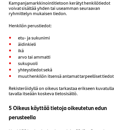
Kampanjamarkkinointitietoon kerätyt henkilötiedot
voivat sisältää yhden tai useamman seuraavan
ryhmittelyn mukaisen tiedon.
Henkilön perustiedot:
etu- ja sukunimi
äidinkieli
ikä
arvo tai ammatti
sukupuoli
yhteystiedot sekä
muut henkilön itsensä antamat tarpeelliset tiedot
Rekisteröidyllä on oikeus tarkastaa erikseen kuvatulla
tavalla itseään koskeva tietosisältö.
5 Oikeus käyttää tietoja oikeutetun edun
perusteella