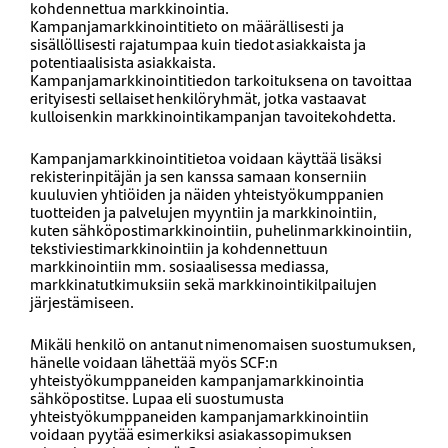
kohdennettua markkinointia.
Kampanjamarkkinointitieto on määrällisesti ja
sisällöllisesti rajatumpaa kuin tiedot asiakkaista ja
potentiaalisista asiakkaista.
Kampanjamarkkinointitiedon tarkoituksena on tavoittaa
erityisesti sellaiset henkilöryhmät, jotka vastaavat
kulloisenkin markkinointikampanjan tavoitekohdetta.
Kampanjamarkkinointitietoa voidaan käyttää lisäksi
rekisterinpitäjän ja sen kanssa samaan konserniin
kuuluvien yhtiöiden ja näiden yhteistyökumppanien
tuotteiden ja palvelujen myyntiin ja markkinointiin,
kuten sähköpostimarkkinointiin, puhelinmarkkinointiin,
tekstiviestimarkkinointiin ja kohdennettuun
markkinointiin mm. sosiaalisessa mediassa,
markkinatutkimuksiin sekä markkinointikilpailujen
järjestämiseen.
Mikäli henkilö on antanut nimenomaisen suostumuksen,
hänelle voidaan lähettää myös SCF:n
yhteistyökumppaneiden kampanjamarkkinointia
sähköpostitse. Lupaa eli suostumusta
yhteistyökumppaneiden kampanjamarkkinointiin
voidaan pyytää esimerkiksi asiakassopimuksen