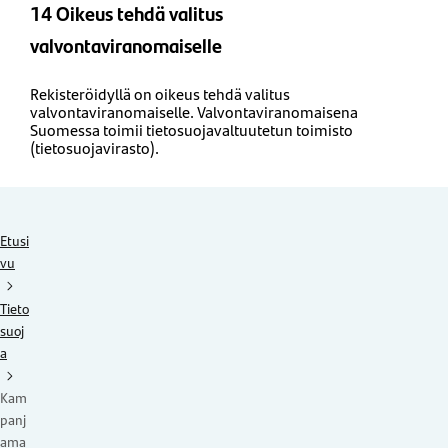
14 Oikeus tehdä valitus
valvontaviranomaiselle
Rekisteröidyllä on oikeus tehdä valitus
valvontaviranomaiselle. Valvontaviranomaisena
Suomessa toimii tietosuojavaltuutetun toimisto
(tietosuojavirasto).
Etusi
vu
Tieto
suoj
a
Kam
panj
ama