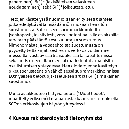
paneminen), 6(1)c (lakisääteisen velvoitteen
noudattaminen), sekä 6(1)f (oikeutettu etu).
Tietojen käsittelyssä huomioidaan erityisesti tilanteet,
jotka edellyttävät lainsäädännön mukaan henkilön
suostumusta. Sähköiseen suoramarkkinointiin
(sähköposti, tekstiviesti, yms.) potentiaalisille asiakkaille
tarvitaan pääsääntöisesti kuluttajan suostumus.
Nimenomaista ja vapaaehtoista suostumusta on
pyydetty teiltä kirjallisesti esim. verkkosivuillamme,
messuilla, vastaavissa tilaisuuksissa tai tapahtumissa
sekä uutiskirjeen tilauksen tai markkinointiarpajaisiin
osallistumisen yhteydessä. Henkilötietojenne käsittelyn
oikeusperusteena on sähköisessä suoramarkkinoinnissa
EU:n yleisen tietosuoja-asetuksen artikla 6(1)a mukainen
suostumus.
Muita asiakkuuteen liittyviä tietoja ("Muut tiedot",
määritelty erikseen) kerätään asiakkaan suostumuksella
SCF:n verkkosivujen käytön yhteydessä.
4 Kuvaus rekisteröidyistä tietoryhmistä