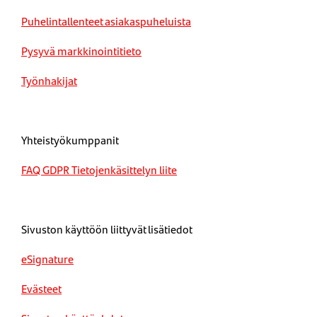
Puhelintallenteet asiakaspuheluista
Pysyvä markkinointitieto
Työnhakijat
Yhteistyökumppanit
FAQ GDPR Tietojenkäsittelyn liite
Sivuston käyttöön liittyvät lisätiedot
eSignature
Evästeet