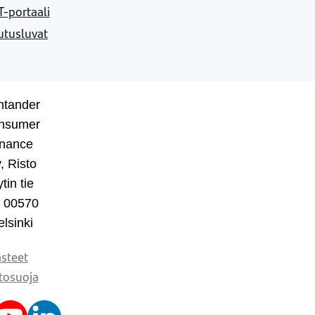
-portaali
utusluvat
ntander
nsumer
inance
, Risto
tin tie
, 00570
lsinki
steet
tosuoja