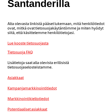
Santanderilla
Alta olevasta linkistä pääset lukemaan, mitä henkilötiedot
ovat, mitkä ovat tietosuojakäytäntömme ja miten hyödyt
siitä, että käsittelemme henkilötietojasi.
Lue kooste tietosuojasta
Tietosuoja FAQ
Lisätietoja saat alla olevista erillisistä
tietosuojaselosteistamme.
Asiakkaat
Kampanjamarkkinointitiedot
Markkinointikieltotiedot
Potentiaaliset asiakkaat