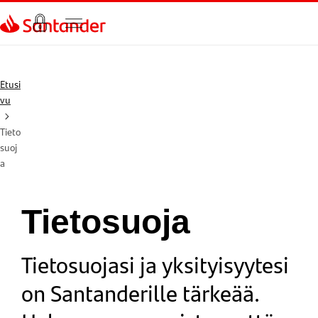
Siirry sivulle
Etusi
vu
Tieto
suoj
a
Tietosuoja
Tietosuojasi ja yksityisyytesi
on Santanderille tärkeää.