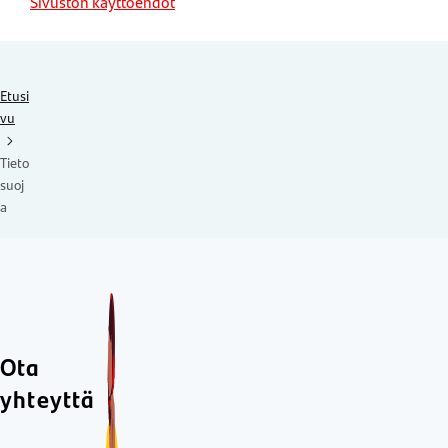
Sivuston käyttöehdot
Etusi
vu
Tieto
suoj
a
Ota
yhteyttä