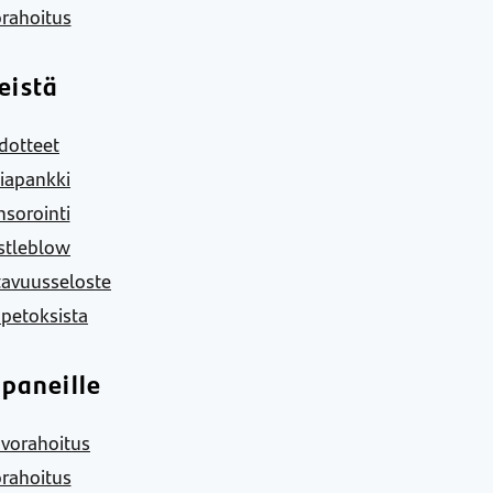
rahoitus
eistä
dotteet
iapankki
sorointi
stleblow
tavuusseloste
 petoksista
paneille
vorahoitus
rahoitus