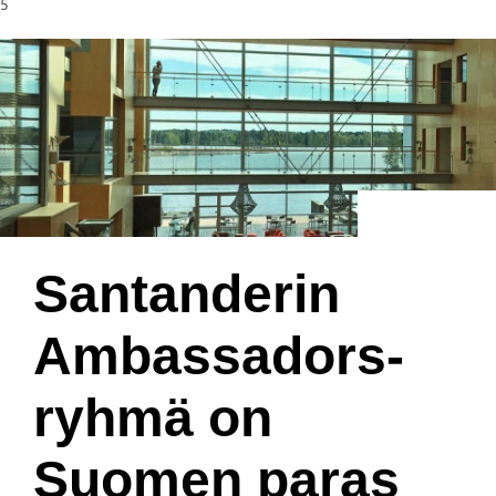
5
Santanderin
Ambassadors-
ryhmä on
Suomen paras