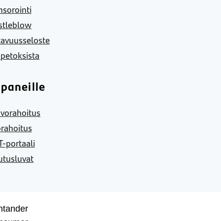
sorointi
stleblow
tavuusseloste
 petoksista
paneille
vorahoitus
rahoitus
-portaali
utusluvat
ntander