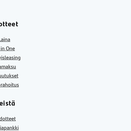
otteet
Laina
l in One
yisleasing
amaksu
uutukset
rahoitus
eistä
dotteet
iapankki