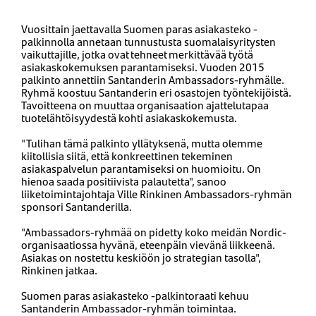
Vuosittain jaettavalla Suomen paras asiakasteko -
palkinnolla annetaan tunnustusta suomalaisyritysten
vaikuttajille, jotka ovat tehneet merkittävää työtä
asiakaskokemuksen parantamiseksi. Vuoden 2015
palkinto annettiin Santanderin Ambassadors-ryhmälle.
Ryhmä koostuu Santanderin eri osastojen työntekijöistä.
Tavoitteena on muuttaa organisaation ajattelutapaa
tuotelähtöisyydestä kohti asiakaskokemusta.
"Tulihan tämä palkinto yllätyksenä, mutta olemme
kiitollisia siitä, että konkreettinen tekeminen
asiakaspalvelun parantamiseksi on huomioitu. On
hienoa saada positiivista palautetta", sanoo
liiketoimintajohtaja Ville Rinkinen Ambassadors-ryhmän
sponsori Santanderilla.
"Ambassadors-ryhmää on pidetty koko meidän Nordic-
organisaatiossa hyvänä, eteenpäin vievänä liikkeenä.
Asiakas on nostettu keskiöön jo strategian tasolla",
Rinkinen jatkaa.
Suomen paras asiakasteko -palkintoraati kehuu
Santanderin Ambassador-ryhmän toimintaa.