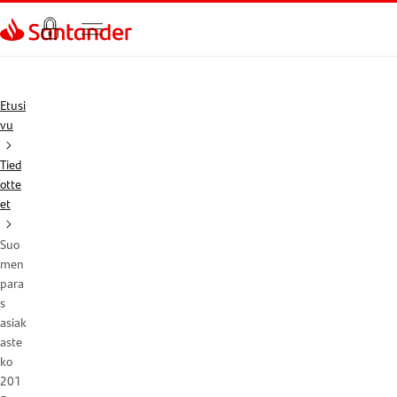
Siirry sivulle
Etusi
vu
Tied
otte
et
Suo
men
para
s
asiak
aste
ko
201