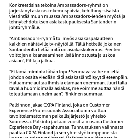
Konkreettisina tekoina Ambassadors-ryhmä on
järjestänyt asiakaskokemuspäiviä, kehittänyt sisäistä
viestintää muun muassa Ambassadors-lehden myötä ja
tehnyt ehdotuksen asiakaslupauksesta Santanderin
johtoryhmälle.
"Ambassadors-ryhmä toi myös asiakaspalautteen
kaikkien nähtäville tv-näytöillä. Tällä hetkellä jokainen
Santanderilla tietää mitä on asiakaskokemus. Pienten
voittojen aikaansaaminen lisää innostusta ja uskoa
asiaan", Pihlaja jatkaa.
"Ei tämä toiminta tähän lopu! Seuraava vaihe on, että
johdon osalta viedään tätä asiakaslähtöisyyttä eteenpäin.
Haluamme auttaa ihmisiä elämään enemmän. Juuri tällä
tavalla huomioimalla asiakas, me voimme auttaa häntä
toteuttamaan unelmiaan", Rinkinen summaa.
Palkinnon jakaa CXPA Finland, joka on Customer
Experience Professionals Associationin voittoa
tavoittelemattoman paikallisjärjestö ja yhteisö
Suomessa. Palkinto jaetaan vuosittain osana Customer
Experience Day -tapahtumaa. Tunnustuksen valinnasta
päättää CXPA Finland ja sen yhteistyökumppaneista
koostuva asiantuntijaraati. Lisätietoja palkinnosta ja