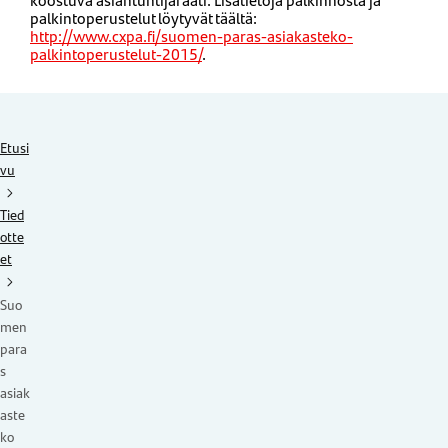
palkintoperustelut löytyvät täältä:
http://www.cxpa.fi/suomen-paras-asiakasteko-
palkintoperustelut-2015/
.
Etusi
vu
Tied
otte
et
Suo
men
para
s
asiak
aste
ko