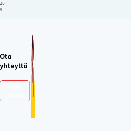
201
5
Ota
yhteyttä
Kysy
chatissa