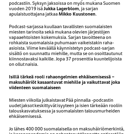
podcastiin. Syksyn jaksoissa on myös mukana Suomen
vuoden 2019 isä
Jukka Lagerblom
, ja sarjan
apulaistuottajana jatkaa
Mikko Kuustonen
.
Podcast-sarjassa kuullaan tavallisten suomalaisten
miesten tarinoita sekä mukana olevien järjestöjen
vapaaehtoisten kokemuksia. Sarjan tavoitteena on
rohkaista suomalaisia puhumaan vaikeistakin raha-
asioista. Viime keväällä käynnistetyn podcast-sarjan
sisältö on suunnattu miehille, mutta se on osoittautunut
kiinnostavaksi kaikille. Jopa 37 prosenttia kuuntelijoista
on ollut naisia.
Isillä tärkeä rooli rahaongelmien ehkäisemisessä –
maksuhäiriöt kasaantuvat miehille ja vaikuttavat joka
viidenteen suomalaiseen
Miesten viikolla julkaistavat Pää pinnalla -podcastin
uudet jaksot keskittyvät isyyteen ja isien tärkeään rooliin
talouskasvatuksessa ja suomalaisten talousmurheiden
ehkäisemisessä.
Jo lähes 400 000 suomalaisella on maksuhäiriömerkintä,
ja koronapandemia on pahentanut tilannetta entisestään,