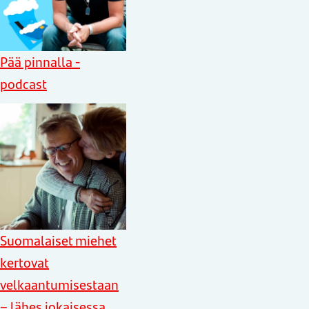
Pää pinnalla -
podcast
Suomalaiset miehet
kertovat
velkaantumisestaan
– lähes jokaisessa