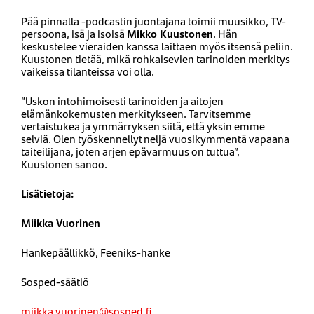
Pää pinnalla -podcastin juontajana toimii muusikko, TV-
persoona, isä ja isoisä
Mikko Kuustonen
. Hän
keskustelee vieraiden kanssa laittaen myös itsensä peliin.
Kuustonen tietää, mikä rohkaisevien tarinoiden merkitys
vaikeissa tilanteissa voi olla.
”Uskon intohimoisesti tarinoiden ja aitojen
elämänkokemusten merkitykseen. Tarvitsemme
vertaistukea ja ymmärryksen siitä, että yksin emme
selviä. Olen työskennellyt neljä vuosikymmentä vapaana
taiteilijana, joten arjen epävarmuus on tuttua”,
Kuustonen sanoo.
Lisätietoja:
Miikka Vuorinen
Hankepäällikkö, Feeniks-hanke
Sosped-säätiö
miikka.vuorinen@sosped.fi