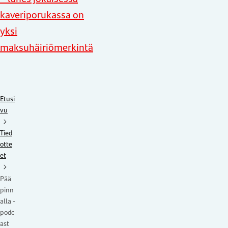
kaveriporukassa on
yksi
maksuhäiriömerkintä
Etusi
vu
Tied
otte
et
Pää
pinn
alla -
podc
ast