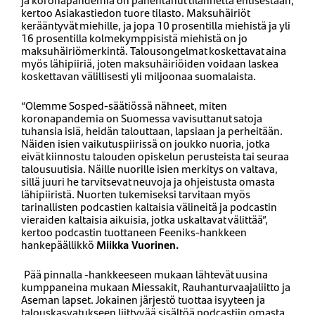
kertoo Asiakastiedon tuore tilasto. Maksuhäiriöt
kerääntyvät miehille, ja jopa 10 prosentilla miehistä ja yli
16 prosentilla kolmekymppisistä miehistä on jo
maksuhäiriömerkintä. Talousongelmat koskettavat aina
myös lähipiiriä, joten maksuhäiriöiden voidaan laskea
koskettavan välillisesti yli miljoonaa suomalaista.
“Olemme Sosped-säätiössä nähneet, miten
koronapandemia on Suomessa vavisuttanut satoja
tuhansia isiä, heidän talouttaan, lapsiaan ja perheitään.
Näiden isien vaikutuspiirissä on joukko nuoria, jotka
eivät kiinnostu talouden opiskelun perusteista tai seuraa
talousuutisia. Näille nuorille isien merkitys on valtava,
sillä juuri he tarvitsevat neuvoja ja ohjeistusta omasta
lähipiiristä. Nuorten tukemiseksi tarvitaan myös
tarinallisten podcastien kaltaisia välineitä ja podcastin
vieraiden kaltaisia aikuisia, jotka uskaltavat välittää”,
kertoo podcastin tuottaneen Feeniks-hankkeen
hankepäällikkö
Miikka Vuorinen.
Pää pinnalla -hankkeeseen mukaan lähtevät uusina
kumppaneina mukaan Miessakit, Rauhanturvaajaliitto ja
Aseman lapset. Jokainen järjestö tuottaa isyyteen ja
talouskasvatukseen liittyvää sisältöä podcastiin omasta