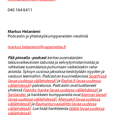
040 164 6411
Markus Helaniemi
Podcastin ja yhteistyökumppaneiden viestintä
markus.helaniemi@vapamedia.fi
Pää pinnalla -podcast
kertoo suomalaisten
talousvaikeuksien tabuista ja selviytymistarinoista ja
rohkaisee suomalaisia puhumaan vaikeistakin raha-
asioista. Syksyn uusissa jaksoissa keskitytään isyyden ja
vastuun teemoihin. Podcast on kuunneltavissa
Spotifyssä
(avaa uudessa välilehdessä)
ja
Radiot.fi (avaa uudessa
välilehdessä)
-palvelussa. Podcastin ovat tuottaneet
yhdessä
Feeniks-hanke (avaa uudessa välilehdessä)
ja
Santander
, ja hankkeen kumppaneita ovat
Aseman lapset
(avaa uudessa välilehdessä)
,
Miessakit (avaa uudessa
välilehdessä)
ja
Rauhanturvaajaliitto (avaa uudessa
välilehdessä)
.
Lue lisää hankkeesta
täältä (avaa uudessa
välilehdessä)
.