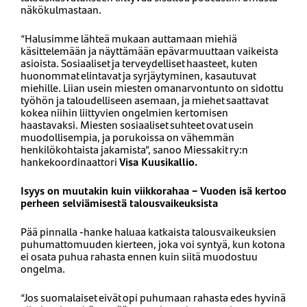
näkökulmastaan.
“Halusimme lähteä mukaan auttamaan miehiä
käsittelemään ja näyttämään epävarmuuttaan vaikeista
asioista. Sosiaaliset ja terveydelliset haasteet, kuten
huonommat elintavat ja syrjäytyminen, kasautuvat
miehille. Liian usein miesten omanarvontunto on sidottu
työhön ja taloudelliseen asemaan, ja miehet saattavat
kokea niihin liittyvien ongelmien kertomisen
haastavaksi. Miesten sosiaaliset suhteet ovat usein
muodollisempia, ja porukoissa on vähemmän
henkilökohtaista jakamista”, sanoo Miessakit ry:n
hankekoordinaattori
Visa Kuusikallio.
Isyys on muutakin kuin viikkorahaa – Vuoden isä kertoo
perheen selviämisestä talousvaikeuksista
Pää pinnalla -hanke haluaa katkaista talousvaikeuksien
puhumattomuuden kierteen, joka voi syntyä, kun kotona
ei osata puhua rahasta ennen kuin siitä muodostuu
ongelma.
“Jos suomalaiset eivät opi puhumaan rahasta edes hyvinä