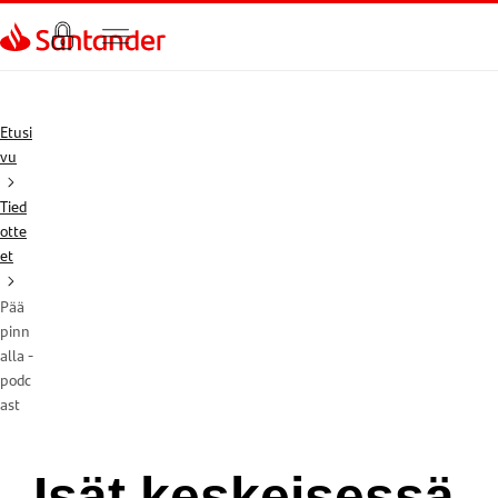
Siirry sivulle
Etusi
vu
Tied
otte
et
Pää
pinn
alla -
podc
ast
Isät keskeisessä