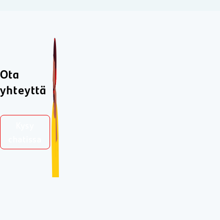
Ota
yhteyttä
Kysy
chatissa