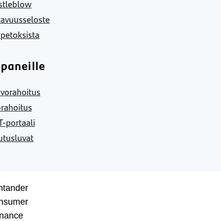
stleblow
tavuusseloste
 petoksista
paneille
vorahoitus
rahoitus
-portaali
utusluvat
ntander
nsumer
inance