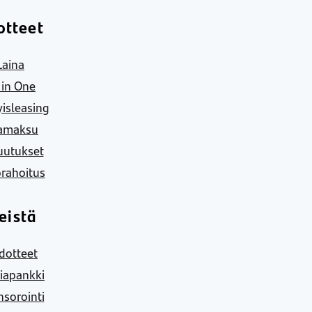
otteet
Laina
l in One
yisleasing
amaksu
uutukset
rahoitus
eistä
dotteet
iapankki
sorointi