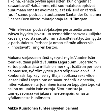
aikoina, keneltä pyytää apua sitten, kun ongelmat
kasaantuvat? Haluamme, että suomalaiset oppisivat
puhumaan rahasta avoimesti, ja tässä isillä on tärkeä
rooli”, sanoo podcastin tuottaneen Santander Consumer
Finance Oy:n liiketoimintajohtaja
Lauri Timgren.
“Viime kevään podcast-jaksojen perusteella tämän
syksyn isyyden ja vastuun teemat kiinnostavat kuulijoita.
Kevään jaksoista suosituimmat käsittelivät työttömyyttä
ja parisuhdetta. Perheen ja oman elämän aiheet siis
kiinnostavat”, Timgren kertoo.
Mukana sarjassa on tänä syksynä myös Vuoden isän
toimikauttaan päättävä
Jukka Lagerblom.
Lagerblom
kertoo podcastissa millainen merkitys isällä on perheen
hajoamisen, työttömyyden ja eri työpaikkojen välillä.
Konkurssin läpikäyneen yrittäjän poikana sekä viiden
lapsen isänä Lagerblom on saanut nähdä ja opetella,
miten vakauden tarjoaminen isänä on loppujen lopuksi
paljon muutakin kuin euroja. Sitoutumista ja
tunnepääomaa voi jakaa aina eteenpäin, omasta
työtilanteesta huolimatta.
Mikko Kuustonen tuntee isyyden paineet