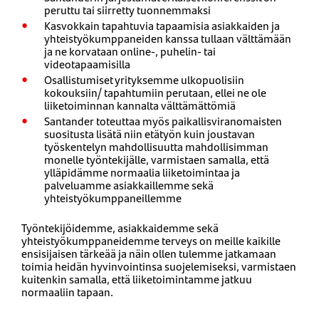
peruttu tai siirretty tuonnemmaksi
Kasvokkain tapahtuvia tapaamisia asiakkaiden ja
yhteistyökumppaneiden kanssa tullaan välttämään
ja ne korvataan online-, puhelin- tai
videotapaamisilla
Osallistumiset yrityksemme ulkopuolisiin
kokouksiin/ tapahtumiin perutaan, ellei ne ole
liiketoiminnan kannalta välttämättömiä
Santander toteuttaa myös paikallisviranomaisten
suositusta lisätä niin etätyön kuin joustavan
työskentelyn mahdollisuutta mahdollisimman
monelle työntekijälle, varmistaen samalla, että
ylläpidämme normaalia liiketoimintaa ja
palveluamme asiakkaillemme sekä
yhteistyökumppaneillemme
Työntekijöidemme, asiakkaidemme sekä
yhteistyökumppaneidemme terveys on meille kaikille
ensisijaisen tärkeää ja näin ollen tulemme jatkamaan
toimia heidän hyvinvointinsa suojelemiseksi, varmistaen
kuitenkin samalla, että liiketoimintamme jatkuu
normaaliin tapaan.