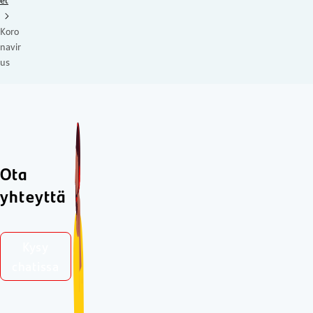
Koro
navir
us
Ota
yhteyttä
Kysy
chatissa