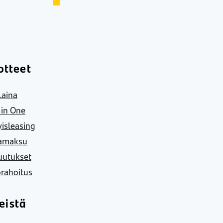
otteet
Laina
l in One
yisleasing
amaksu
uutukset
rahoitus
eistä