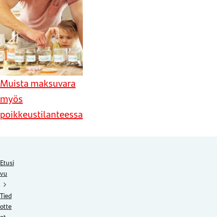
Muista maksuvara
myös
poikkeustilanteessa
Etusi
vu
Tied
otte
et