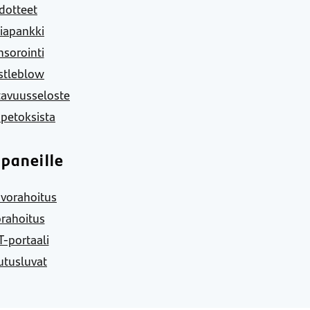
dotteet
iapankki
sorointi
stleblow
tavuusseloste
 petoksista
paneille
vorahoitus
rahoitus
-portaali
utusluvat