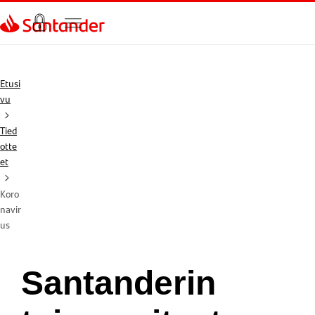
Siirry sivulle
Etusi
vu
Tied
otte
et
Koro
navir
us
Santanderin