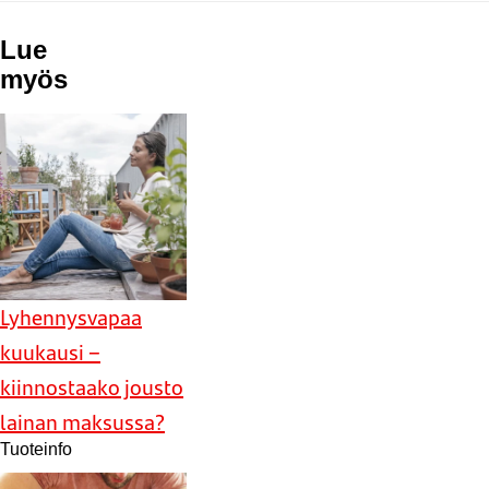
Lue
myös
Lyhennysvapaa
kuukausi –
kiinnostaako jousto
lainan maksussa?
Tuoteinfo