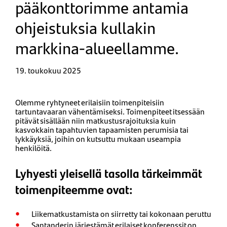
pääkonttorimme antamia
ohjeistuksia kullakin
markkina-alueellamme.
19. toukokuu 2025
Olemme ryhtyneet erilaisiin toimenpiteisiin
tartuntavaaran vähentämiseksi. Toimenpiteet itsessään
pitävät sisällään niin matkustusrajoituksia kuin
kasvokkain tapahtuvien tapaamisten perumisia tai
lykkäyksiä, joihin on kutsuttu mukaan useampia
henkilöitä.
Lyhyesti yleisellä tasolla tärkeimmät
toimenpiteemme ovat:
Liikematkustamista on siirretty tai kokonaan peruttu
Santanderin järjestämät erilaiset konferenssit on