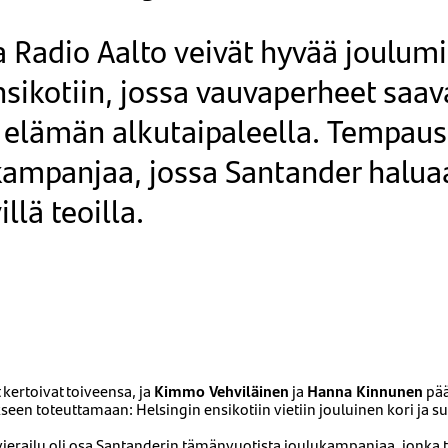
a Radio Aalto veivät hyvää joulumi
nsikotiin, jossa vauvaperheet saav
elämän alkutaipaleella. Tempaus 
ampanjaa, jossa Santander haluaa
illä teoilla.
 kertoivat toiveensa, ja
Kimmo Vehviläinen
ja
Hanna Kinnunen
pää
een toteuttamaan: Helsingin ensikotiin vietiin jouluinen kori ja su
vierailu oli osa Santanderin tämänvuotista joulukampanjaa, jonka t