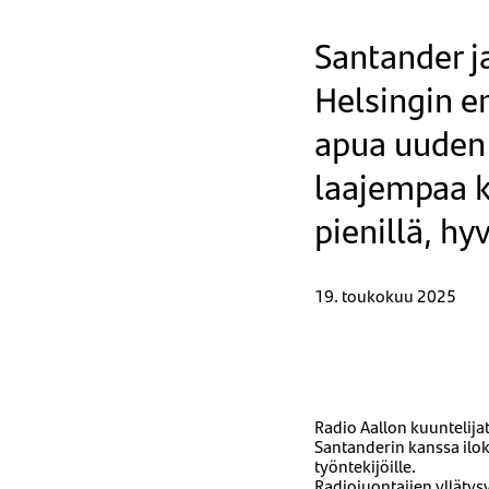
Santander j
Helsingin e
apua uuden 
laajempaa k
pienillä, hyv
19. toukokuu 2025
Radio Aallon kuuntelijat
Santanderin kanssa iloks
työntekijöille.
Radiojuontajien yllätys