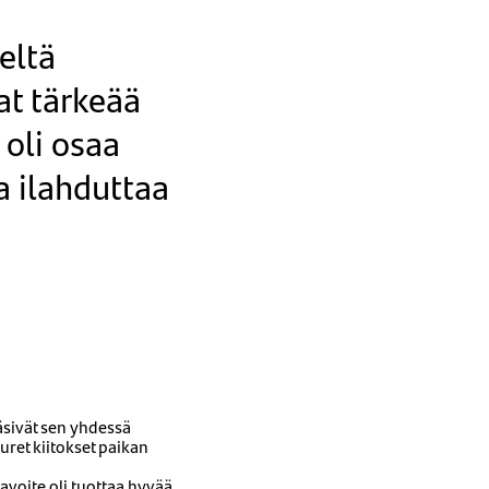
eltä
at tärkeää
oli osaa
 ilahduttaa
sivät sen yhdessä
uret kiitokset paikan
avoite oli tuottaa hyvää