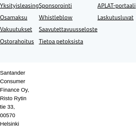
Yksityisleasing
Sponsorointi
APLAT-portaali
Osamaksu
Whistleblow
Laskutusluvat
Vakuutukset
Saavutettavuusseloste
Ostorahoitus
Tietoa petoksista
Santander
Consumer
Finance Oy,
Risto Rytin
tie 33,
00570
Helsinki