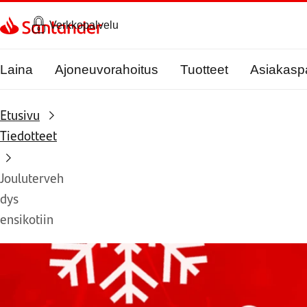
Siirry sivulle
Verkkopalvelu
Laina
Ajoneuvorahoitus
Tuotteet
Asiakasp
Etusivu
Tiedotteet
Jouluterveh
dys
ensikotiin