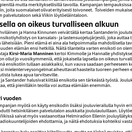
pienillä mutta merkityksellisillä tavoilla. Kampanjan tempauksissa
n, joita suomalaiset olivat erityisesti toivoneet. Toiveiden mukaises
n palvelutaloon sekä Viikin löytöeläintaloon.
psella on oikeus turvalliseen alkuun
viläinen ja Hanna Kinnunen veivät tällä kertaa Santanderin joulut
nsikotiyhdistys on kansalais- ja lastensuojelujärjestö, joka auttaa ti
 läheisiään. Pieni elämä ei aina ala helpoimmalla mahdollisella tava
a uuden elämän ensi hetkillä. Näitä tilanteita varten ensikoti on ole
htaja
Kirsi-Maria Manninen
kertoi Kimmolle ja Hannalle yhdistykse
n ollut jo vuosikymmeniä, että jokaisella lapsella on oikeus turval
ä ensikotiin tullaan asiakkaiksi, kun vauva saadaan perheeseen k
kiksi mielenterveysongelmat aiheuttavat haasteita tuoreen perheen 
ista tukea apua tarvitseville.
 ja Santander halusivat kiittää ensikotia sen tärkeästä työstä. Jou
aa, että pienilläkin teoilla voi auttaa elämään enemmän.
ri vuoden
njan myötä on käyty ensikodin lisäksi jouluvierailulla hyvin eri
utti helsinkiläisen palvelutalon asukkaita joululauluillaan. Löytöel
Viikissä saivat myös vastaanottaa Helmiradion Ellenin jouluyllätyks
 radiokuuntelijoiden ehdottamia, ja näitä ehdotuksia kohteiksi vas
n korostuu halu osoittaa kiitollisuutta, mutta on tärkeä muistaa, ett