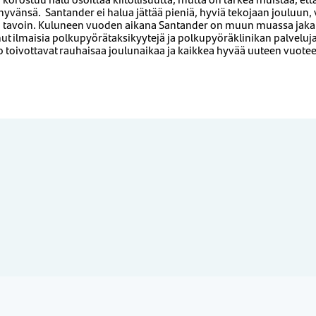
yvänsä. Santander ei halua jättää pieniä, hyviä tekojaan jouluun, 
n tavoin. Kuluneen vuoden aikana Santander on muun muassa jaka
nut ilmaisia polkupyörätaksikyytejä ja polkupyöräklinikan palveluja
o toivottavat rauhaisaa joulunaikaa ja kaikkea hyvää uuteen vuote