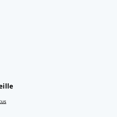
ille
tus