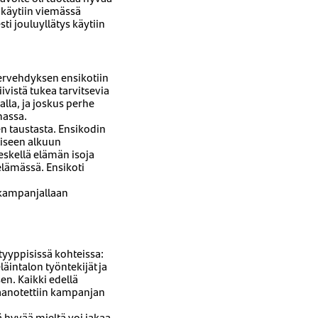
 käytiin viemässä
ti jouluyllätys käytiin
ervehdyksen ensikotiin
ivistä tukea tarvitsevia
lla, ja joskus perhe
massa.
n taustasta. Ensikodin
liseen alkuun
eskellä elämän isoja
elämässä. Ensikoti
lukampanjallaan
tyyppisissä kohteissa:
äintalon työntekijät ja
en. Kaikki edellä
taanotettiin kampanjan
ä hyvää mieltä voi jakaa