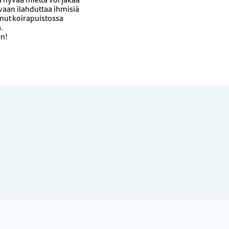
vaan ilahduttaa ihmisiä
nut koirapuistossa
.
en!