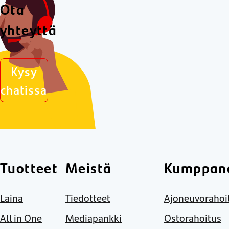
Ota
yhteyttä
Kysy
chatissa
Tuotteet
Meistä
Kumppane
Laina
Tiedotteet
Ajoneuvorahoi
All in One
Mediapankki
Ostorahoitus