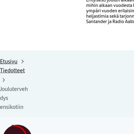
mihin aikaan vuodesta h
ympäri vuoden erilaisi
heijastimia sekä tarjon
Santander ja Radio Aalt
Etusivu
Tiedotteet
Jouluterveh
dys
ensikotiin