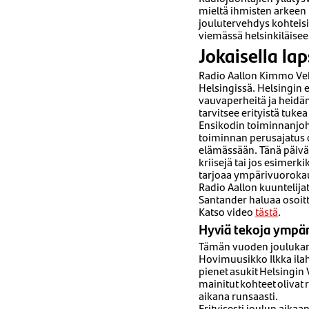
mieltä ihmisten arkeen 
joulutervehdys kohteisii
viemässä helsinkiläisee
Jokaisella la
Radio Aallon Kimmo Veh
Helsingissä. Helsingin e
vauvaperheitä ja heidän
tarvitsee erityistä tuke
Ensikodin toiminnanjo
toiminnan perusajatus o
elämässään. Tänä päivän
kriisejä tai jos esimer
tarjoaa ympärivuorokaut
Radio Aallon kuuntelijat
Santander haluaa osoitt
Katso video
tästä
.
Hyviä tekoja ympä
Tämän vuoden joulukampa
Hovimuusikko Ilkka ilahd
pienet asukit Helsingin 
mainitut kohteet olivat
aikana runsaasti.
Erityisesti joulun aikaa