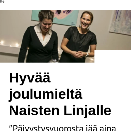
lle
Hyvää
joulumieltä
Naisten Linjalle
”Päivystysvuorosta jää aina