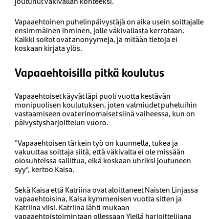
joutunut väkivallan kohteeksi.
Vapaaehtoinen puhelinpäivystäjä on aika usein soittajalle
ensimmäinen ihminen, jolle väkivallasta kerrotaan.
Kaikki soitot ovat anonyymeja, ja mitään tietoja ei
koskaan kirjata ylös.
Vapaaehtoisilla pitkä koulutus
Vapaaehtoiset käyvät läpi puoli vuotta kestävän
monipuolisen koulutuksen, joten valmiudet puheluihin
vastaamiseen ovat erinomaiset siinä vaiheessa, kun on
päivystysharjoittelun vuoro.
”Vapaaehtoisen tärkein työ on kuunnella, tukea ja
vakuuttaa soittaja siitä, että väkivalta ei ole missään
olosuhteissa sallittua, eikä koskaan uhriksi joutuneen
syy”, kertoo Kaisa.
Sekä Kaisa että Katriina ovat aloittaneet Naisten Linjassa
vapaaehtoisina, Kaisa kymmenisen vuotta sitten ja
Katriina viisi. Katriina lähti mukaan
vapaaehtoistoimintaan ollessaan Ylellä harjoittelijana