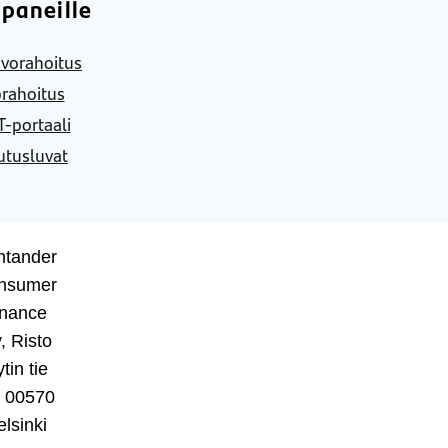
paneille
vorahoitus
rahoitus
-portaali
utusluvat
ntander
nsumer
inance
, Risto
tin tie
, 00570
lsinki