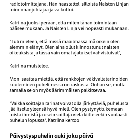
radiotoimittajana. Hän haastatteli silloista Naisten Linjan
toiminnanjohtajaa ja vaikuttui.
Katriina juoksi perään, että miten tähän toimintaan
pääsee mukaan. Ja Naisten Linja vei nopeasti mukanaan.
”Tuli mieleen, että missä maailmassa mä oikein olen
aiemmin elänyt. Olen aina ollut kiinnostunut naisten
oikeuksista ja tässä vain omat ajatukset vahvistuivat”,
Katriina muistelee.
Moni saattaa miettiä, että rankkojen väkivaltatarinoiden
kuuleminen puhelimessa on raskasta. Onhan se, mutta
samalla se on myös äärimmäisen palkitsevaa.
”Vaikka soittajan tarinat voivat olla järkyttäviä, puhelusta
jää itselle yleensä hyvä mieli. Olen pystynyt tukemaan
toista ihmistä ja usein soittaja vielä kiitteleekin vuolaasti
puhelun lopussa”, Katriina kertoo.
Päivystyspuhelin auki joka päivä