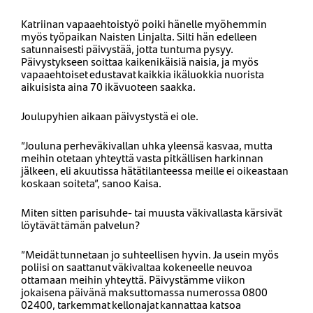
Katriinan vapaaehtoistyö poiki hänelle myöhemmin
myös työpaikan Naisten Linjalta. Silti hän edelleen
satunnaisesti päivystää, jotta tuntuma pysyy.
Päivystykseen soittaa kaikenikäisiä naisia, ja myös
vapaaehtoiset edustavat kaikkia ikäluokkia nuorista
aikuisista aina 70 ikävuoteen saakka.
Joulupyhien aikaan päivystystä ei ole.
”Jouluna perheväkivallan uhka yleensä kasvaa, mutta
meihin otetaan yhteyttä vasta pitkällisen harkinnan
jälkeen, eli akuutissa hätätilanteessa meille ei oikeastaan
koskaan soiteta”, sanoo Kaisa.
Miten sitten parisuhde- tai muusta väkivallasta kärsivät
löytävät tämän palvelun?
”Meidät tunnetaan jo suhteellisen hyvin. Ja usein myös
poliisi on saattanut väkivaltaa kokeneelle neuvoa
ottamaan meihin yhteyttä. Päivystämme viikon
jokaisena päivänä maksuttomassa numerossa 0800
02400, tarkemmat kellonajat kannattaa katsoa