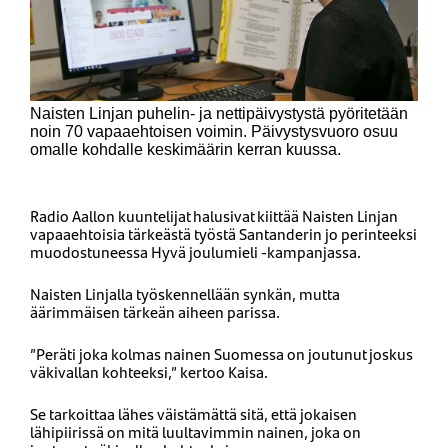
Naisten Linjan puhelin- ja nettipäivystystä pyöritetään
noin 70 vapaaehtoisen voimin. Päivystysvuoro osuu
omalle kohdalle keskimäärin kerran kuussa.
Radio Aallon kuuntelijat halusivat kiittää Naisten Linjan
vapaaehtoisia tärkeästä työstä Santanderin jo perinteeksi
muodostuneessa Hyvä joulumieli -kampanjassa.
Naisten Linjalla työskennellään synkän, mutta
äärimmäisen tärkeän aiheen parissa.
”Peräti joka kolmas nainen Suomessa on joutunut joskus
väkivallan kohteeksi,” kertoo Kaisa.
Se tarkoittaa lähes väistämättä sitä, että jokaisen
lähipiirissä on mitä luultavimmin nainen, joka on