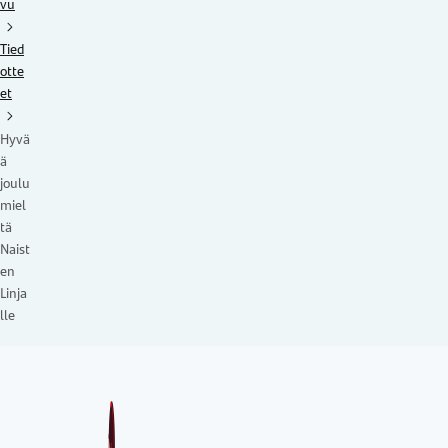
vu
Tied
otte
et
Hyvä
ä
joulu
miel
tä
Naist
en
Linja
lle