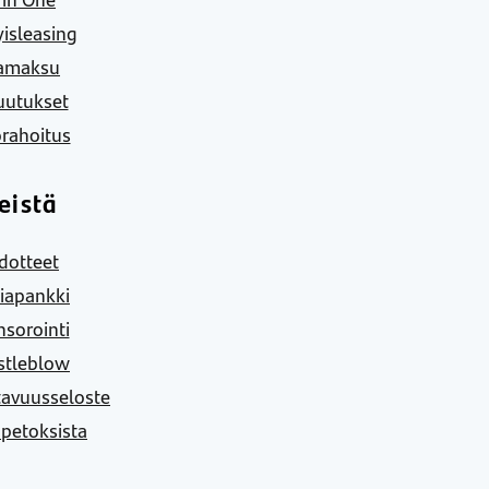
yisleasing
amaksu
uutukset
rahoitus
eistä
dotteet
iapankki
sorointi
stleblow
tavuusseloste
 petoksista