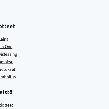
otteet
Laina
l in One
yisleasing
amaksu
uutukset
rahoitus
eistä
dotteet