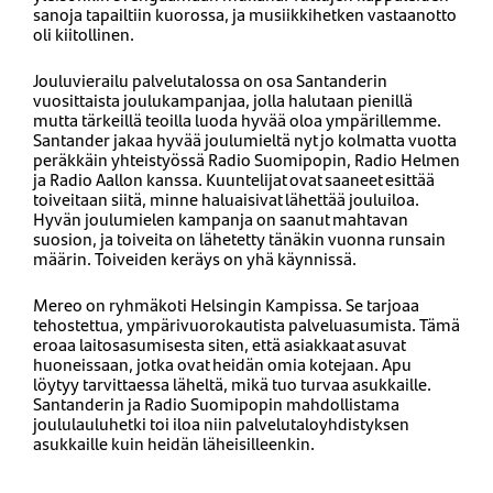
sanoja tapailtiin kuorossa, ja musiikkihetken vastaanotto
oli kiitollinen.
Jouluvierailu palvelutalossa on osa Santanderin
vuosittaista joulukampanjaa, jolla halutaan pienillä
mutta tärkeillä teoilla luoda hyvää oloa ympärillemme.
Santander jakaa hyvää joulumieltä nyt jo kolmatta vuotta
peräkkäin yhteistyössä Radio Suomipopin, Radio Helmen
ja Radio Aallon kanssa. Kuuntelijat ovat saaneet esittää
toiveitaan siitä, minne haluaisivat lähettää jouluiloa.
Hyvän joulumielen kampanja on saanut mahtavan
suosion, ja toiveita on lähetetty tänäkin vuonna runsain
määrin. Toiveiden keräys on yhä käynnissä.
Mereo on ryhmäkoti Helsingin Kampissa. Se tarjoaa
tehostettua, ympärivuorokautista palveluasumista. Tämä
eroaa laitosasumisesta siten, että asiakkaat asuvat
huoneissaan, jotka ovat heidän omia kotejaan. Apu
löytyy tarvittaessa läheltä, mikä tuo turvaa asukkaille.
Santanderin ja Radio Suomipopin mahdollistama
joululauluhetki toi iloa niin palvelutaloyhdistyksen
asukkaille kuin heidän läheisilleenkin.