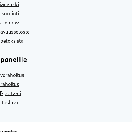
iapankki
sorointi
stleblow
tavuusseloste
 petoksista
paneille
vorahoitus
rahoitus
-portaali
utusluvat