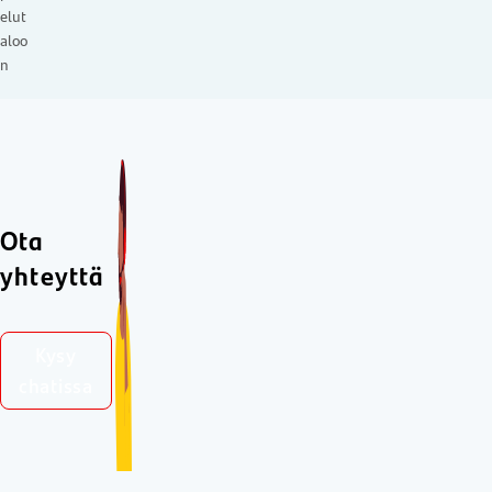
elut
aloo
n
Ota
yhteyttä
Kysy
chatissa