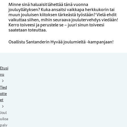
Minne sinä haluaisit lähettää tänä vuonna
jouluyllätyksen? Kuka ansaitsi vaikkapa herkkukorin tai
muun jouluisen kiitoksen tärkeästä työstään? Vielä ehdit
vaikuttaa siihen, mihin seuraava joulutervehdys viedään!
Kerro toiveesi ja perustele se – juuri sinun toiveesi
saatetaan toteuttaa.
Osallistu Santanderin Hyvää joulumieltä -kampanjaan!
Etusi
vu
Tied
otte
et
Joul
uiloa
palv