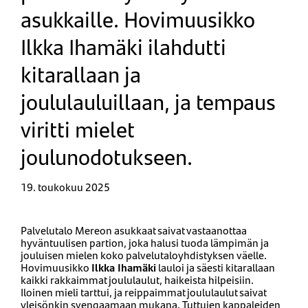
asukkaille. Hovimuusikko
Ilkka Ihamäki ilahdutti
kitarallaan ja
joululauluillaan, ja tempaus
viritti mielet
joulunodotukseen.
19. toukokuu 2025
​Palvelutalo Mereon asukkaat saivat vastaanottaa
hyväntuulisen partion, joka halusi tuoda lämpimän ja
jouluisen mielen koko palvelutaloyhdistyksen väelle.
Hovimuusikko
Ilkka Ihamäki
lauloi ja säesti kitarallaan
kaikki rakkaimmat joululaulut, haikeista hilpeisiin.
Iloinen mieli tarttui, ja reippaimmat joululaulut saivat
yleisönkin svengaamaan mukana. Tuttujen kappaleiden