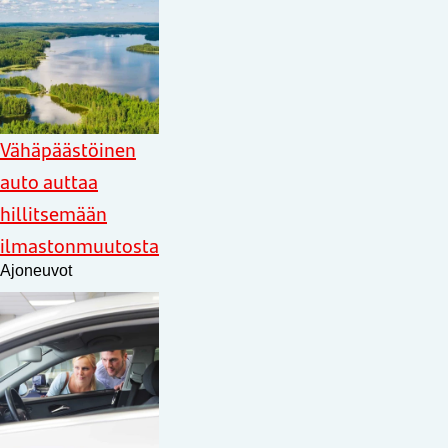
Vähäpäästöinen
auto auttaa
hillitsemään
ilmastonmuutosta
Ajoneuvot