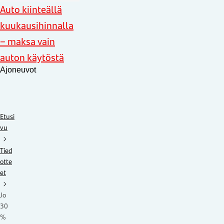
Auto kiinteällä
kuukausihinnalla
– maksa vain
auton käytöstä
Ajoneuvot
Etusi
vu
Tied
otte
et
Jo
30
%