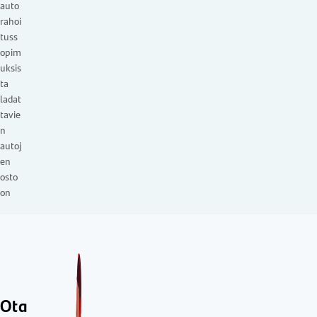
auto
rahoi
tuss
opim
uksis
ta
ladat
tavie
n
autoj
en
osto
on
Ota