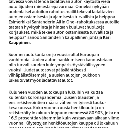
talvessa voivat tehdä ladattavan auton käytöstä vielä
autoilijoiden mielestä epävarmaa. Onneksi nykyään
uudenlaiset autoilun rahoitusmallit tekevät ladattavien
autojen ostamisesta ja ajamisesta turvallista ja helppoa.
Esimerkiksi Santanderin All in One -rahoituksessa autoille
taataan hyvityshinta ja hintaan kuuluvat huollot ja
korjaukset, mikä tekee auton ostamisesta turvallista ja
helppoa”, sanoo Santanderin kaupallinen johtaja
Kari
Kauppinen
.
Suomen autokanta on jo vuosia ollut Euroopan
vanhimpia. Uuden auton hankkimiseen kannustetaan
niin turvallisuuden kuin ympäristöystävällisyyden
vuoksi. Uudet autot ovat pääsääntöisesti
vähäpäästöisempiä ja uusien autojen joukkoon
lukeutuvat myös ladattavat autot.
Kuluneen vuoden autokaupan lukuihin vaikuttaa
kuitenkin koronapandemia. Uusien tilausten ja
ensirekisteröintien määrä väheni erityisesti touko-
kesäkuussa. Koko vuonna uusia henkilöautoja on
rekisteröity lokakuun loppuun mennessä 80 903, joka on
16,9 prosenttia vähemmän kuin vastaavaan aikaan viime
vuonna. Käytettyjen henkilöautojen kauppa oli lokakuun
lopussa sen sijaan jopa hivenen viime vuoden tasoa