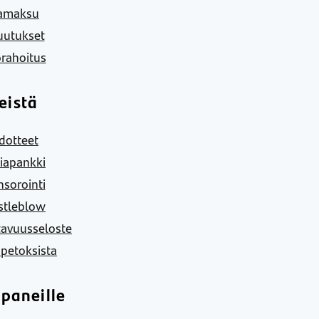
amaksu
uutukset
rahoitus
eistä
dotteet
iapankki
sorointi
stleblow
tavuusseloste
 petoksista
paneille