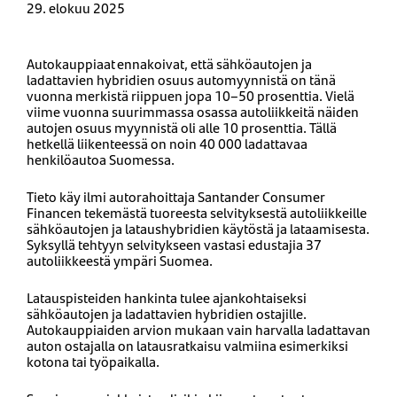
29. elokuu 2025
Autokauppiaat ennakoivat, että sähköautojen ja
ladattavien hybridien osuus automyynnistä on tänä
vuonna merkistä riippuen jopa 10–50 prosenttia. Vielä
viime vuonna suurimmassa osassa autoliikkeitä näiden
autojen osuus myynnistä oli alle 10 prosenttia. Tällä
hetkellä liikenteessä on noin 40 000 ladattavaa
henkilöautoa Suomessa.
Tieto käy ilmi autorahoittaja Santander Consumer
Financen tekemästä tuoreesta selvityksestä autoliikkeille
sähköautojen ja lataushybridien käytöstä ja lataamisesta.
Syksyllä tehtyyn selvitykseen vastasi edustajia 37
autoliikkeestä ympäri Suomea.
Latauspisteiden hankinta tulee ajankohtaiseksi
sähköautojen ja ladattavien hybridien ostajille.
Autokauppiaiden arvion mukaan vain harvalla ladattavan
auton ostajalla on latausratkaisu valmiina esimerkiksi
kotona tai työpaikalla.