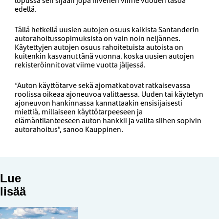
edellä.
Tällä hetkellä uusien autojen osuus kaikista Santanderin
autorahoitussopimuksista on vain noin neljännes.
Käytettyjen autojen osuus rahoitetuista autoista on
kuitenkin kasvanut tänä vuonna, koska uusien autojen
rekisteröinnit ovat viime vuotta jäljessä.
“Auton käyttötarve sekä ajomatkat ovat ratkaisevassa
roolissa oikeaa ajoneuvoa valittaessa. Uuden tai käytetyn
ajoneuvon hankinnassa kannattaakin ensisijaisesti
miettiä, millaiseen käyttötarpeeseen ja
elämäntilanteeseen auton hankkii ja valita siihen sopivin
autorahoitus”, sanoo Kauppinen.
Lue
lisää