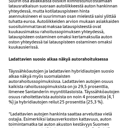
Suurin osa asiakkaista olisikin kiinnostunut ostamaan
latausratkaisun suoraan autoliikkeestä auton hankinnan
yhteydessä, mutta kotilatauspisteen hinta
asennuksineen ei suurimman osan mielestä saisi ylittää
tuhatta euroa. Autoliikkeiden arvion mukaan asiakkaiden
suosituimmat tavat maksaa latauspisteestä ovat
kuukausimaksu rahoitussopimuksen yhteydessä,
latauspisteen ostaminen omaksi kertamaksulla auton
oston yhteydessä tai latauspisteen ostaminen omaksi
kuukausierissä.
Ladattavien suosio alkaa näkyä autorahoituksessa
Täyssähköautojen ja ladattavien hybridiautojen suosio
alkaa näkyä myös suomalaisten
autorahoitussopimuksissa. Ladattavien autojen osuus
kaikista rahoitussopimuksista on jo 29,5 prosenttia,
ilmenee Santanderin myyntitilastoista. Täyssähköautojen
osuus rahoitettavista autoista on noin 4 prosenttia (4,1
%) ja hybridiautojen reilut 25 prosenttia (25,3 %).
“Ladattavien autojen hankinta saattaa arveluttaa vielä
ostajia. Esimerkiksi latausverkoston kattavuus, auton
toimintamatka tai auton akuston kestävyys Suomen