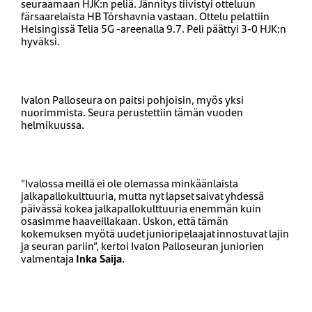
seuraamaan HJK:n peliä. Jännitys tiivistyi otteluun
färsaarelaista HB Tórshavnia vastaan. Ottelu pelattiin
Helsingissä Telia 5G -areenalla 9.7. Peli päättyi 3-0 HJK:n
hyväksi.
Ivalon Palloseura on paitsi pohjoisin, myös yksi
nuorimmista. Seura perustettiin tämän vuoden
helmikuussa.
"Ivalossa meillä ei ole olemassa minkäänlaista
jalkapallokulttuuria, mutta nyt lapset saivat yhdessä
päivässä kokea jalkapallokulttuuria enemmän kuin
osasimme haaveillakaan. Uskon, että tämän
kokemuksen myötä uudet junioripelaajat innostuvat lajin
ja seuran pariin”, kertoi Ivalon Palloseuran juniorien
valmentaja
Inka Saija
.