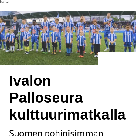
kalla
Ivalon
Palloseura
kulttuurimatkalla
Suomen pohjoisimman