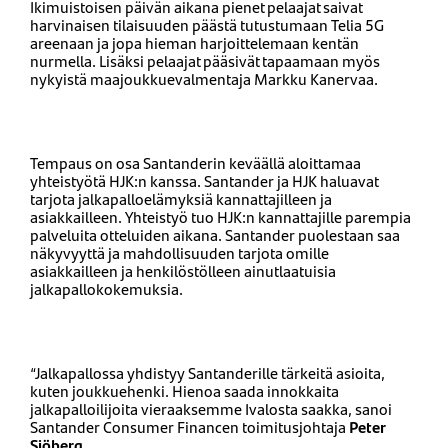
Ikimuistoisen päivän aikana pienet pelaajat saivat
harvinaisen tilaisuuden päästä tutustumaan Telia 5G
areenaan ja jopa hieman harjoittelemaan kentän
nurmella. Lisäksi pelaajat pääsivät tapaamaan myös
nykyistä maajoukkuevalmentaja Markku Kanervaa.
Tempaus on osa Santanderin keväällä aloittamaa
yhteistyötä HJK:n kanssa. Santander ja HJK haluavat
tarjota jalkapalloelämyksiä kannattajilleen ja
asiakkailleen. Yhteistyö tuo HJK:n kannattajille parempia
palveluita otteluiden aikana. Santander puolestaan saa
näkyvyyttä ja mahdollisuuden tarjota omille
asiakkailleen ja henkilöstölleen ainutlaatuisia
jalkapallokokemuksia.
“Jalkapallossa yhdistyy Santanderille tärkeitä asioita,
kuten joukkuehenki. Hienoa saada innokkaita
jalkapalloilijoita vieraaksemme Ivalosta saakka, sanoi
Santander Consumer Financen toimitusjohtaja
Peter
Sjöberg
.