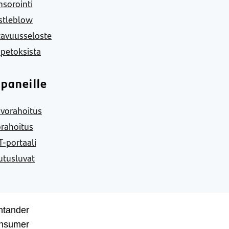
sorointi
stleblow
tavuusseloste
 petoksista
paneille
vorahoitus
rahoitus
-portaali
utusluvat
ntander
nsumer