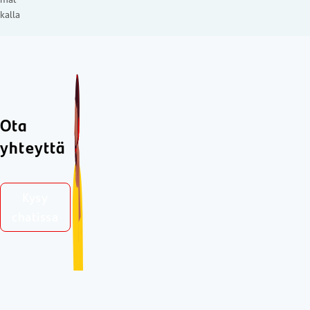
kalla
Ota
yhteyttä
Kysy
chatissa