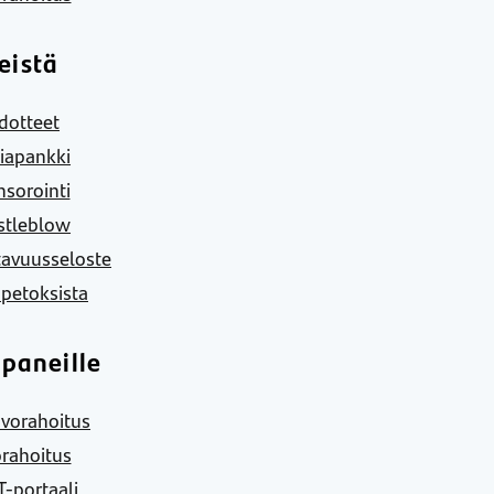
eistä
dotteet
iapankki
sorointi
stleblow
tavuusseloste
 petoksista
paneille
vorahoitus
rahoitus
-portaali