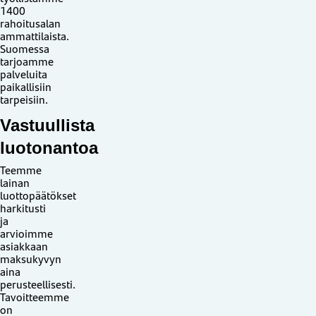
1400
rahoitusalan
ammattilaista.
Suomessa
tarjoamme
palveluita
paikallisiin
tarpeisiin.
Vastuullista
luotonantoa
Teemme
lainan
luottopäätökset
harkitusti
ja
arvioimme
asiakkaan
maksukyvyn
aina
perusteellisesti.
Tavoitteemme
on