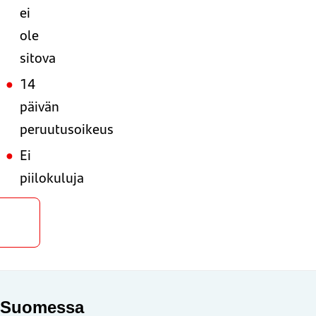
ei
ole
sitova
14
päivän
peruutusoikeus
Ei
piilokuluja
Hae
ainaa
Suomessa