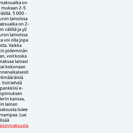
 maksuaika on
si mukaan 2-5
lillä. 5 000 -
uron lainoissa
aksuaika on 2-
 välillä ja yli
uron lainoissa
 voi olla jopa
tta. Vaikka
itkin pidemmän
n, voit koska
maksaa lainasi
 tai kokonaan
ennenaikaisesti
ylimääräisiä
. Voit tehdä
pankkiisi e-
sopimuksen
erin kanssa,
oin lainan
maksusta tulee
omampaa. Lue
lisää
kaisinmaksusta
.