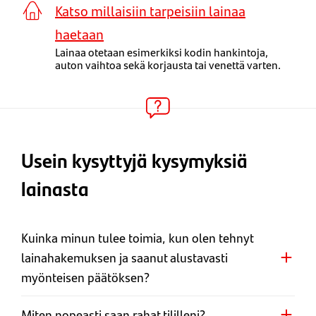
Katso millaisiin tarpeisiin lainaa
haetaan
Lainaa otetaan esimerkiksi kodin hankintoja,
auton vaihtoa sekä korjausta tai venettä varten.
Usein kysyttyjä kysymyksiä
lainasta
Kuinka minun tulee toimia, kun olen tehnyt
lainahakemuksen ja saanut alustavasti
myönteisen päätöksen?
Miten nopeasti saan rahat tililleni?