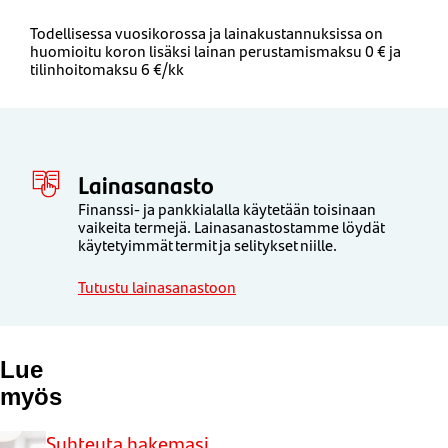
Todellisessa vuosikorossa ja lainakustannuksissa on
huomioitu koron lisäksi lainan perustamismaksu 0 € ja
tilinhoitomaksu 6 €/kk
Lainasanasto
Finanssi- ja pankkialalla käytetään toisinaan
vaikeita termejä. Lainasanastostamme löydät
käytetyimmät termit ja selitykset niille.
Tutustu lainasanastoon
Lue
myös
Suhteuta hakemasi