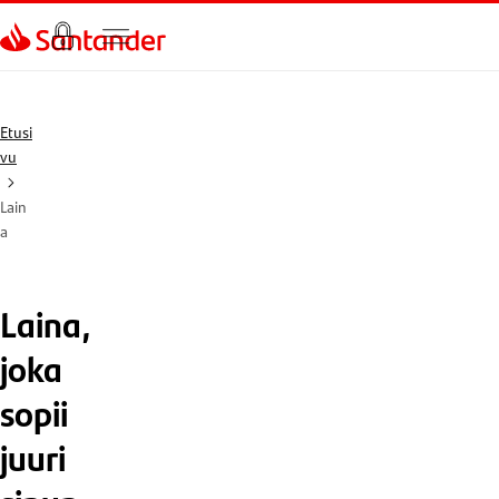
Siirry sivulle
Etusi
vu
Lain
a
Laina,
joka
sopii
juuri