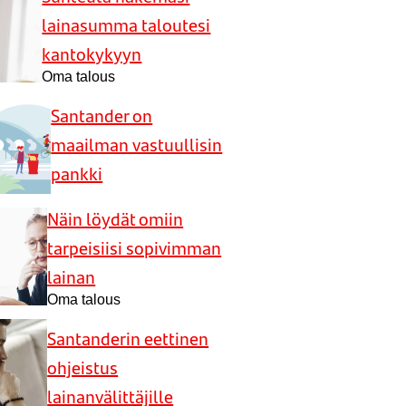
lainasumma taloutesi
kantokykyyn
Oma talous
Santander on
maailman vastuullisin
pankki
Näin löydät omiin
tarpeisiisi sopivimman
lainan
Oma talous
Santanderin eettinen
ohjeistus
lainanvälittäjille