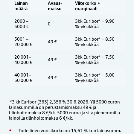
Lainan
Avaus­
Viitekorko +
määrä
maksu
marginaali
2000 –
3kk Euribor* + 9,90
0
5000 €
%-yksikköä
5001 –
3kk Euribor* + 8,50
49 €
20 000 €
%-yksikköä
20 001–
3kk Euribor* + 7,50
49 €
40 000 €
%-yksikköä
40 001–
3kk Euribor* + 5,00
49 €
50 000 €
%-yksikköä
*3 kk Euribor (365) 2,356 % 30.6.2026. Yli 5000 euron
lainasummilla on perustamismaksu 49 € ja
tilinhoitomaksu 8 €/kk. 5000 euroa ja sitä pienemmillä
lainoilla tilinhoitomaksu 6 €/kk.
Todellinen vuosikorko on 15,61 % kun lainasumma