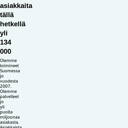
asiakkaita
tällä
hetkellä
yli
134
000
Olemme
toimineet
Suomessa
jo
vuodesta
2007.
Olemme
palvelleet
jo
yli
puolta
miljoonaa
asiakasta.
Asiakkaista