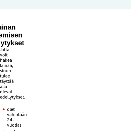
ainan
emisen
lytykset
Jotta
voit
hakea
lainaa,
sinun
tulee
täyttää
alla
olevat
edellytykset.
olet
vähintään
24-
vuotias