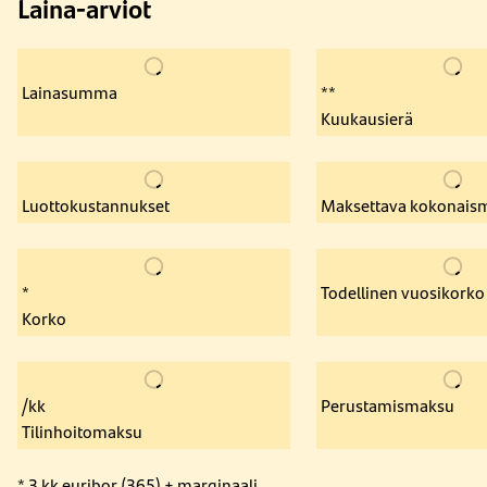
Laina-arviot
Lainasumma
**
Kuukausierä
Luottokustannukset
Maksettava kokonais
*
Todellinen vuosikorko
Korko
/kk
Perustamismaksu
Tilinhoitomaksu
* 3 kk euribor (365) + marginaali