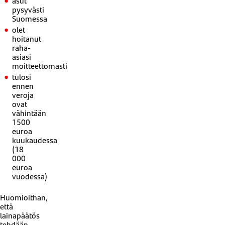
asut
pysyvästi
Suomessa
olet
hoitanut
raha-
asiasi
moitteettomasti
tulosi
ennen
veroja
ovat
vähintään
1500
euroa
kuukaudessa
(18
000
euroa
vuodessa)
Huomioithan,
että
lainapäätös
tehdään