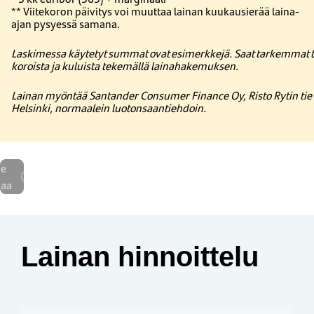
**
Viitekoron
päivitys
voi
muuttaa
lainan
kuukausierää
laina-
ajan
pysyessä
samana
.
Laskimessa käytetyt summat ovat esimerkkejä. Saat tarkemmat ti
koroista ja kuluista tekemällä lainahakemuksen.
Lainan myöntää Santander Consumer Finance Oy, Risto Rytin tie
Helsinki, normaalein luotonsaantiehdoin.
e
naa
Lainan hinnoittelu