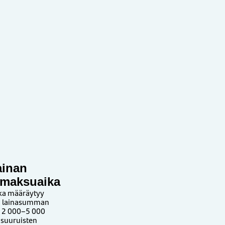
ainan
nmaksuaika
ika määräytyy
n lainasumman
 2 000–5 000
 suuruisten