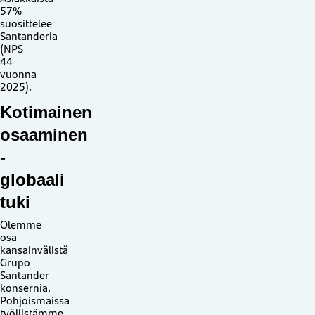
57%
suosittelee
Santanderia
(NPS
44
vuonna
2025).
Kotimainen
osaaminen
-
globaali
tuki
Olemme
osa
kansainvälistä
Grupo
Santander
konsernia.
Pohjoismaissa
työllistämme