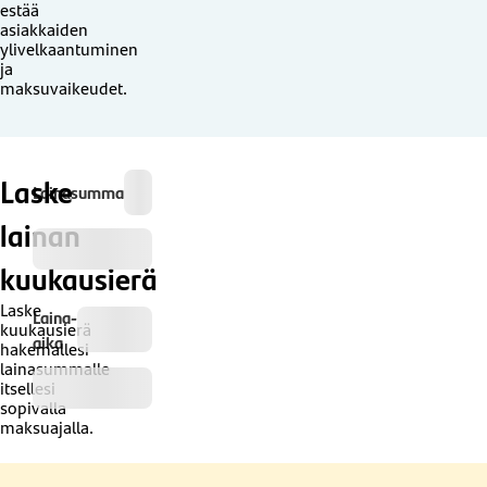
estää
asiakkaiden
ylivelkaantuminen
ja
maksuvaikeudet.
Laske
Lainasumma
lainan
kuukausierä
Laske
Laina-
kuukausierä
aika
hakemallesi
lainasummalle
itsellesi
sopivalla
maksuajalla.