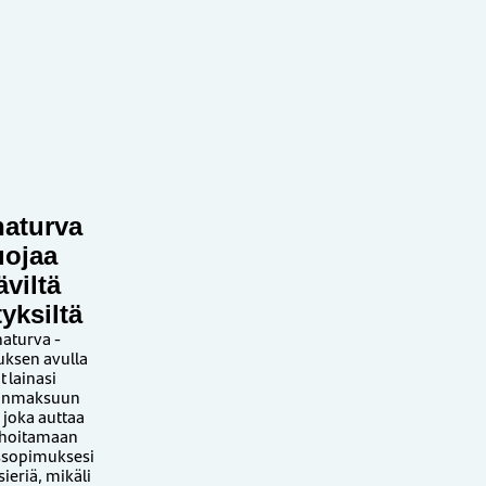
naturva
uojaa
äviltä
tyksiltä
naturva -
uksen avulla
t lainasi
sinmaksuun
 joka auttaa
 hoitamaan
ssopimuksesi
ieriä, mikäli