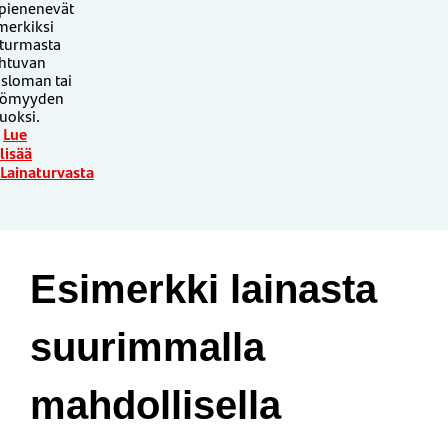
 pienenevät
merkiksi
turmasta
htuvan
usloman tai
tömyyden
uoksi.
Lue
lisää
Lainaturvasta
Esimerkki lainasta
suurimmalla
mahdollisella