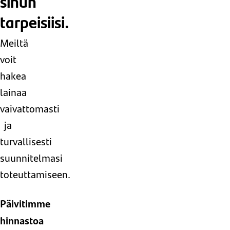
sinun
tarpeisiisi.
Meiltä
voit
hakea
lainaa
vaivattomasti
ja
turvallisesti
suunnitelmasi
toteuttamiseen.
Päivitimme
hinnastoa