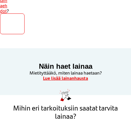
lain
aeh
dot
?
Hae
lainaa
Näin haet lainaa
Mietityttääkö, miten lainaa haetaan?
Lue lisää lainanhausta
Mihin eri tarkoituksiin saatat tarvita
lainaa?