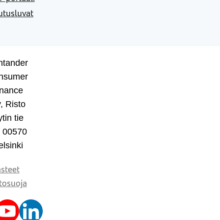
utusluvat
ntander
nsumer
inance
, Risto
tin tie
, 00570
lsinki
steet
tosuoja