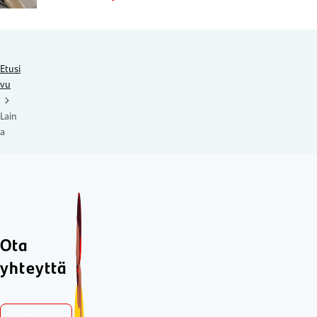
Etusi
vu
Lain
a
Ota
yhteyttä