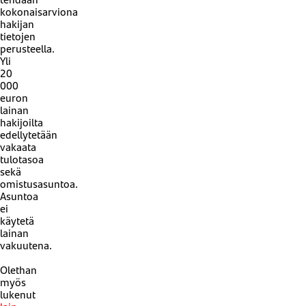
kokonaisarviona
hakijan
tietojen
perusteella.
​Yli
20
000
euron
lainan
hakijoilta
edellytetään
vakaata
tulotasoa
sekä
omistusasuntoa.
Asuntoa
ei
käytetä
lainan
vakuutena.
Olethan
myös
lukenut