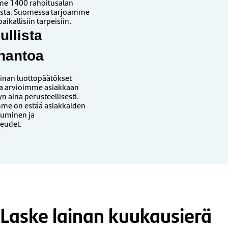
me 1400 rahoitusalan
ista. Suomessa tarjoamme
aikallisiin tarpeisiin.
ullista
nantoa
nan luottopäätökset
 ja arvioimme asiakkaan
 aina perusteellisesti.
me on estää asiakkaiden
tuminen ja
eudet.
Laske lainan kuukausierä