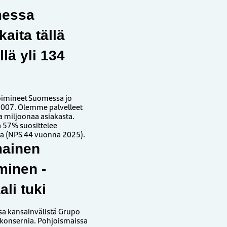
essa
kaita tällä
llä yli 134
imineet Suomessa jo
007. Olemme palvelleet
ta miljoonaa asiakasta.
a 57% suosittelee
a (NPS 44 vuonna 2025).
mainen
minen -
ali tuki
a kansainvälistä Grupo
konsernia. Pohjoismaissa