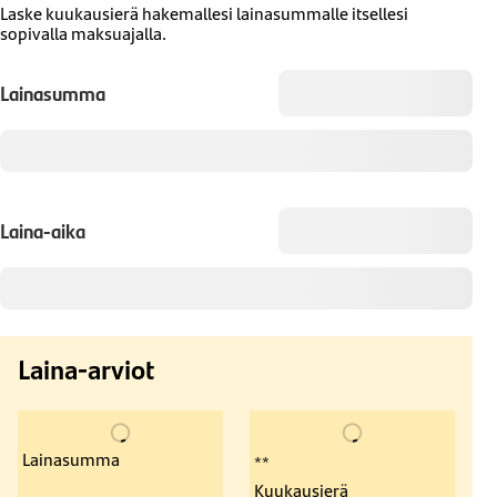
Laske kuukausierä hakemallesi lainasummalle itsellesi
sopivalla maksuajalla.
Lainasumma
Laina-aika
Laina-arviot
Lainasumma
**
Kuukausierä