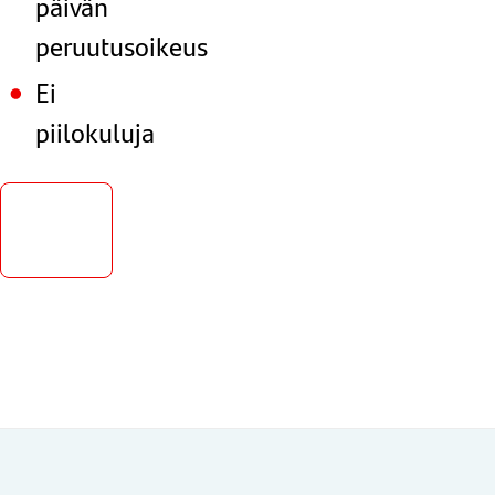
päivän
peruutusoikeus
Ei
piilokuluja
Hae
lainaa