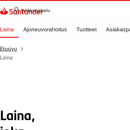
Siirry sivulle
Verkkopalvelu
Laina
Ajoneuvorahoitus
Tuotteet
Asiakasp
Etusivu
Laina
Laina,