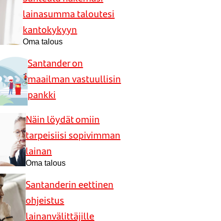
lainasumma taloutesi
kantokykyyn
Oma talous
Santander on
maailman vastuullisin
pankki
Näin löydät omiin
tarpeisiisi sopivimman
lainan
Oma talous
Santanderin eettinen
ohjeistus
lainanvälittäjille