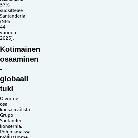
57%
suosittelee
Santanderia
(NPS
44
vuonna
2025).
Kotimainen
osaaminen
-
globaali
tuki
Olemme
osa
kansainvälistä
Grupo
Santander
konsernia.
Pohjoismaissa
työllistämme