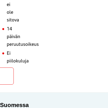
ei
ole
sitova
14
päivän
peruutusoikeus
Ei
piilokuluja
Hae
ainaa
Suomessa