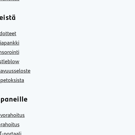
eistä
dotteet
iapankki
sorointi
stleblow
tavuusseloste
 petoksista
paneille
vorahoitus
rahoitus
-portaali