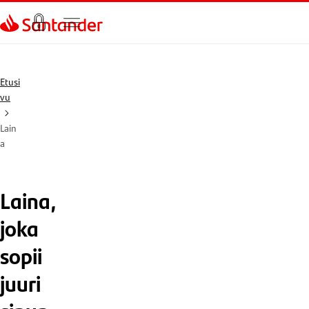
Siirry sivulle
Etusi
vu
Lain
a
Laina,
joka
sopii
juuri