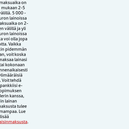
 maksuaika on
si mukaan 2-5
lillä. 5 000 -
uron lainoissa
aksuaika on 2-
 välillä ja yli
uron lainoissa
 voi olla jopa
tta. Vaikka
itkin pidemmän
n, voit koska
maksaa lainasi
 tai kokonaan
ennenaikaisesti
ylimääräisiä
. Voit tehdä
pankkiisi e-
sopimuksen
erin kanssa,
oin lainan
maksusta tulee
omampaa. Lue
lisää
kaisinmaksusta
.