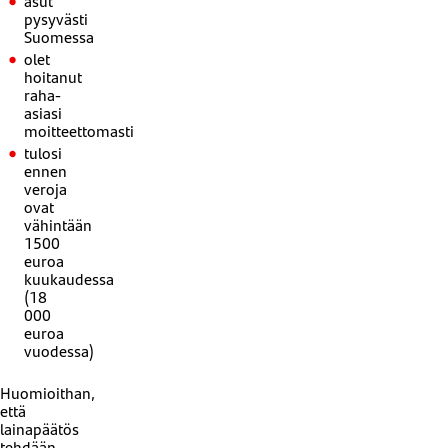
asut
pysyvästi
Suomessa
olet
hoitanut
raha-
asiasi
moitteettomasti
tulosi
ennen
veroja
ovat
vähintään
1500
euroa
kuukaudessa
(18
000
euroa
vuodessa)
Huomioithan,
että
lainapäätös
tehdään