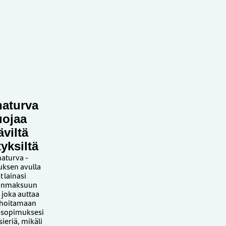
naturva
uojaa
äviltä
tyksiltä
naturva -
uksen avulla
t lainasi
sinmaksuun
 joka auttaa
 hoitamaan
ssopimuksesi
ieriä, mikäli