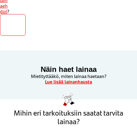
lain
aeh
dot
?
Hae
lainaa
Näin haet lainaa
Mietityttääkö, miten lainaa haetaan?
Lue lisää lainanhausta
Mihin eri tarkoituksiin saatat tarvita
lainaa?