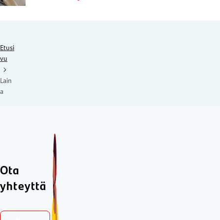
Etusi
vu
Lain
a
Ota
yhteyttä