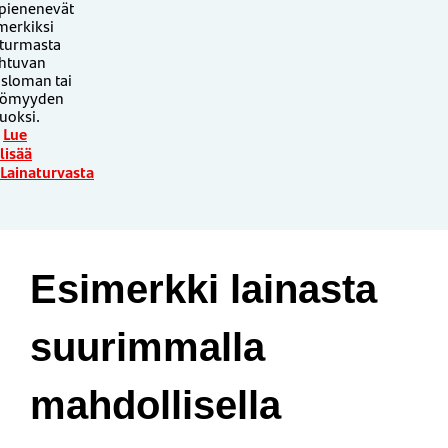
 pienenevät
merkiksi
turmasta
htuvan
usloman tai
tömyyden
uoksi.
Lue
lisää
Lainaturvasta
Esimerkki lainasta
suurimmalla
mahdollisella