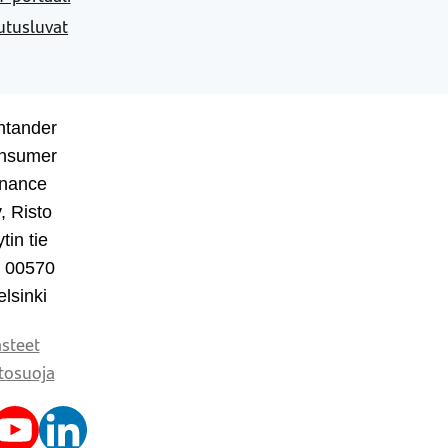
utusluvat
ntander
nsumer
inance
, Risto
tin tie
, 00570
lsinki
steet
tosuoja