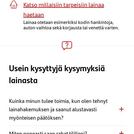
Katso millaisiin tarpeisiin lainaa
haetaan
Lainaa otetaan esimerkiksi kodin hankintoja,
auton vaihtoa sekä korjausta tai venettä varten.
Usein kysyttyjä kysymyksiä
lainasta
Kuinka minun tulee toimia, kun olen tehnyt
lainahakemuksen ja saanut alustavasti
myönteisen päätöksen?
Miten nopeasti saan rahat tililleni?