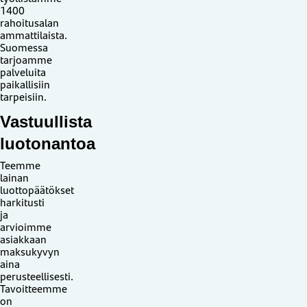
1400
rahoitusalan
ammattilaista.
Suomessa
tarjoamme
palveluita
paikallisiin
tarpeisiin.
Vastuullista
luotonantoa
Teemme
lainan
luottopäätökset
harkitusti
ja
arvioimme
asiakkaan
maksukyvyn
aina
perusteellisesti.
Tavoitteemme
on