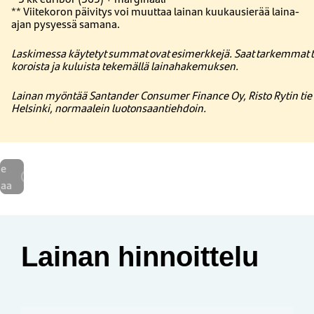
**
Viitekoron
päivitys
voi
muuttaa
lainan
kuukausierää
laina-
ajan
pysyessä
samana
.
Laskimessa käytetyt summat ovat esimerkkejä. Saat tarkemmat ti
koroista ja kuluista tekemällä lainahakemuksen.
Lainan myöntää Santander Consumer Finance Oy, Risto Rytin tie
Helsinki, normaalein luotonsaantiehdoin.
e
naa
Lainan hinnoittelu