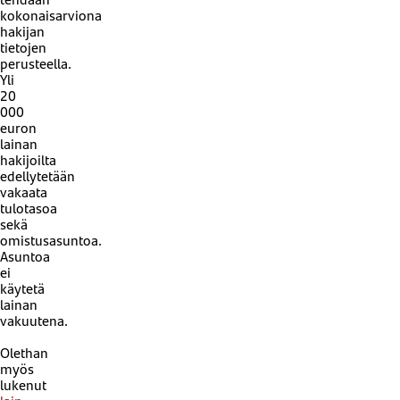
kokonaisarviona
hakijan
tietojen
perusteella.
​Yli
20
000
euron
lainan
hakijoilta
edellytetään
vakaata
tulotasoa
sekä
omistusasuntoa.
Asuntoa
ei
käytetä
lainan
vakuutena.
Olethan
myös
lukenut