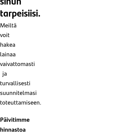
sinun
tarpeisiisi.
Meiltä
voit
hakea
lainaa
vaivattomasti
ja
turvallisesti
suunnitelmasi
toteuttamiseen.
Päivitimme
hinnastoa