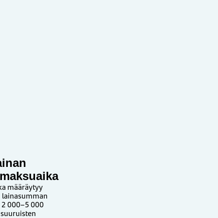
ainan
nmaksuaika
ika määräytyy
n lainasumman
 2 000–5 000
 suuruisten