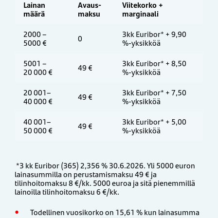
Lainan
Avaus­
Viitekorko +
määrä
maksu
marginaali
2000 –
3kk Euribor* + 9,90
0
5000 €
%-yksikköä
5001 –
3kk Euribor* + 8,50
49 €
20 000 €
%-yksikköä
20 001–
3kk Euribor* + 7,50
49 €
40 000 €
%-yksikköä
40 001–
3kk Euribor* + 5,00
49 €
50 000 €
%-yksikköä
*3 kk Euribor (365) 2,356 % 30.6.2026. Yli 5000 euron
lainasummilla on perustamismaksu 49 € ja
tilinhoitomaksu 8 €/kk. 5000 euroa ja sitä pienemmillä
lainoilla tilinhoitomaksu 6 €/kk.
Todellinen vuosikorko on 15,61 % kun lainasumma