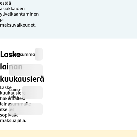
estää
asiakkaiden
ylivelkaantuminen
ja
maksuvaikeudet.
Laske
Lainasumma
lainan
kuukausierä
Laske
Laina-
kuukausierä
aika
hakemallesi
lainasummalle
itsellesi
sopivalla
maksuajalla.