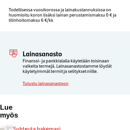
Todellisessa vuosikorossa ja lainakustannuksissa on
huomioitu koron lisäksi lainan perustamismaksu 0 € ja
tilinhoitomaksu 6 €/kk
Lainasanasto
Finanssi- ja pankkialalla käytetään toisinaan
vaikeita termejä. Lainasanastostamme löydät
käytetyimmät termit ja selitykset niille.
Tutustu lainasanastoon
Lue
myös
Suhteuta hakemasi