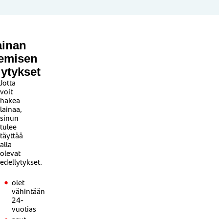
ainan
emisen
lytykset
Jotta
voit
hakea
lainaa,
sinun
tulee
täyttää
alla
olevat
edellytykset.
olet
vähintään
24-
vuotias