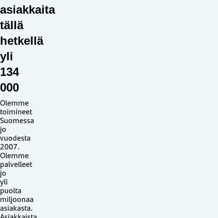
asiakkaita
tällä
hetkellä
yli
134
000
Olemme
toimineet
Suomessa
jo
vuodesta
2007.
Olemme
palvelleet
jo
yli
puolta
miljoonaa
asiakasta.
Asiakkaista