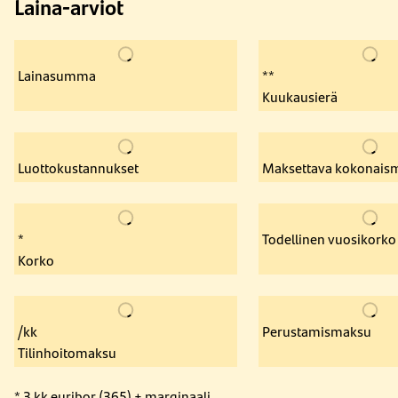
Laina-arviot
Lainasumma
**
Kuukausierä
Luottokustannukset
Maksettava kokonais
*
Todellinen vuosikorko
Korko
/kk
Perustamismaksu
Tilinhoitomaksu
* 3 kk euribor (365) + marginaali