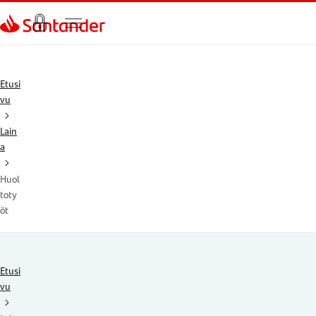
Siirry sivulle
Etusi
vu
Lain
a
Huol
toty
öt
Etusi
vu