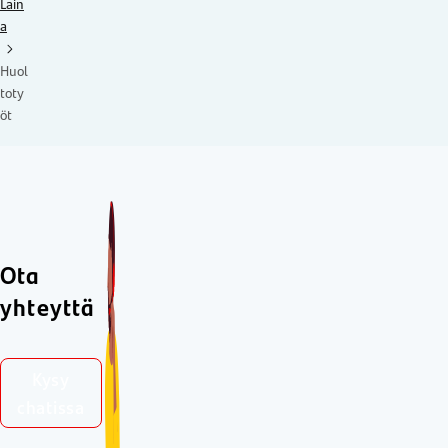
Lain
a
Huol
toty
öt
Ota
yhteyttä
Kysy
chatissa