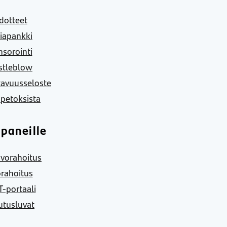
dotteet
iapankki
sorointi
stleblow
tavuusseloste
 petoksista
paneille
vorahoitus
rahoitus
-portaali
utusluvat