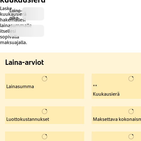
Laske
Laina-
kuukausierä
aika
hakemallesi
lainasummalle
itsellesi
sopivalla
maksuajalla.
Laina-arviot
Lainasumma
**
Kuukausierä
Luottokustannukset
Maksettava kokonais