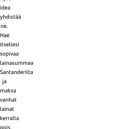
idea
yhdistää
ne.
Hae
itsellesi
sopivaa
lainasummaa
Santanderilta
ja
maksa
vanhat
lainat
kerralla
pois.