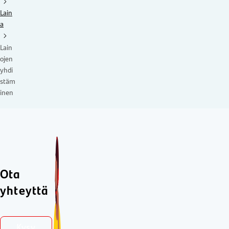
Lain
a
Lain
ojen
yhdi
stäm
inen
Ota
yhteyttä
Kysy