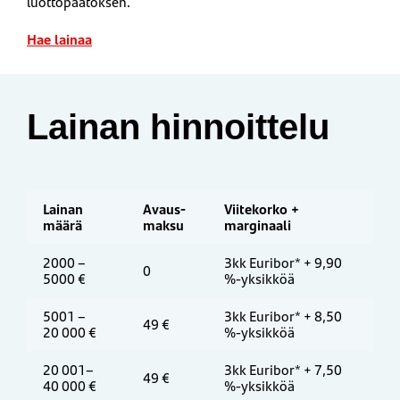
luottopäätöksen.
Hae lainaa
Lainan hinnoittelu
Lainan
Avaus­
Viitekorko +
määrä
maksu
marginaali
2000 –
3kk Euribor* + 9,90
0
5000 €
%-yksikköä
5001 –
3kk Euribor* + 8,50
49 €
20 000 €
%-yksikköä
20 001–
3kk Euribor* + 7,50
49 €
40 000 €
%-yksikköä