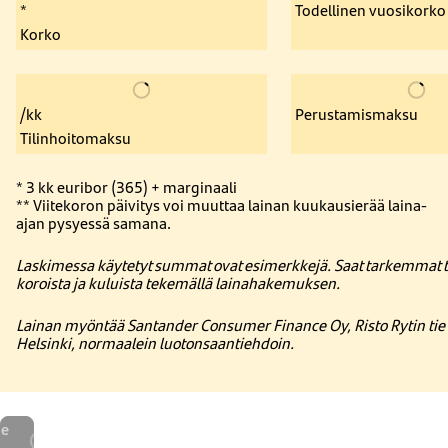
*
Todellinen vuosikorko
Korko
/kk
Perustamismaksu
Tilinhoitomaksu
* 3 kk euribor (365) + marginaali
**
Viitekoron
päivitys
voi
muuttaa
lainan
kuukausierää
laina-
ajan
pysyessä
samana
.
Laskimessa käytetyt summat ovat esimerkkejä. Saat tarkemmat ti
koroista ja kuluista tekemällä lainahakemuksen.
Lainan myöntää Santander Consumer Finance Oy, Risto Rytin tie
Helsinki, normaalein luotonsaantiehdoin.
e