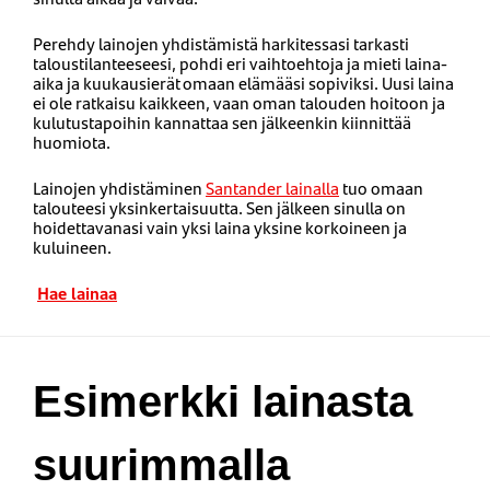
Perehdy lainojen yhdistämistä harkitessasi tarkasti
taloustilanteeseesi, pohdi eri vaihtoehtoja ja mieti laina-
aika ja kuukausierät omaan elämääsi sopiviksi. Uusi laina
ei ole ratkaisu kaikkeen, vaan oman talouden hoitoon ja
kulutustapoihin kannattaa sen jälkeenkin kiinnittää
huomiota.
Lainojen yhdistäminen
Santander lainalla
tuo omaan
talouteesi yksinkertaisuutta. Sen jälkeen sinulla on
hoidettavanasi vain yksi laina yksine korkoineen ja
kuluineen.
Hae lainaa
Esimerkki lainasta
suurimmalla