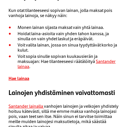
Kun otat tilanteeseesi sopivan lainan, jolla maksat pois
vanhoja lainoja, se näkyy näin:
Monen lainan sijasta maksat vain yhtä lainaa.
Hoidat laina-asioita vain yhden tahon kanssa, ja
sinulla on vain yhdet laskut ja eräpäivät.
Voit valita lainan, jossa on sinua tyydyttävät korko ja
kulut.
Voit sopia sinulle sopivan kuukausierän ja
maksuajan: Hae tilanteeseesi räätälöityä
Santander
lainaa
.
Hae lainaa
Lainojen yhdistäminen vaivattomasti
Santander lainalla
vanhojen lainojen ja velkojen yhdistely
hoituu kätevästi, sillä me emme maksa vanhoja lainojasi
pois, vaan teet sen itse. Näin sinun ei tarvitse toimittaa
meille muiden lainojesi maksutietoja, mikä säästää
sinulta aikaa ja vaivaa.