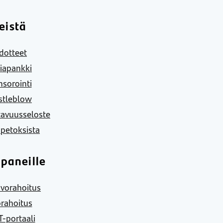
eistä
dotteet
iapankki
sorointi
stleblow
tavuusseloste
 petoksista
paneille
vorahoitus
rahoitus
-portaali