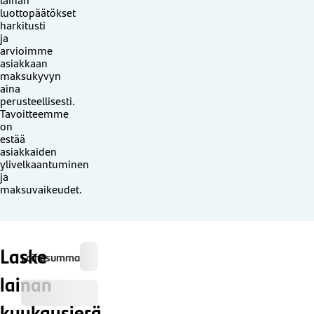
luottopäätökset
harkitusti
ja
arvioimme
asiakkaan
maksukyvyn
aina
perusteellisesti.
Tavoitteemme
on
estää
asiakkaiden
ylivelkaantuminen
ja
maksuvaikeudet.
Laske
Lainasumma
lainan
kuukausierä