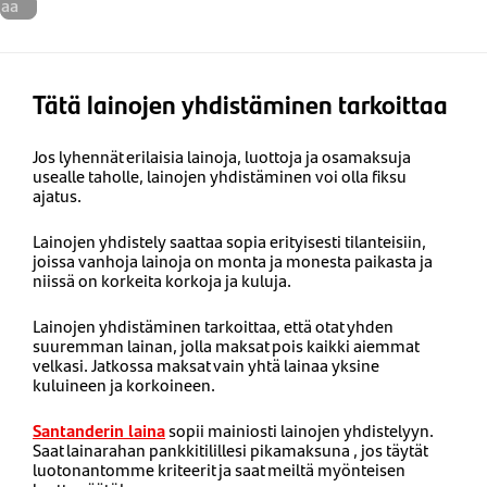
naa
Tätä lainojen yhdistäminen tarkoittaa
Jos lyhennät erilaisia lainoja, luottoja ja osamaksuja
usealle taholle, lainojen yhdistäminen voi olla fiksu
ajatus.
Lainojen yhdistely saattaa sopia erityisesti tilanteisiin,
joissa vanhoja lainoja on monta ja monesta paikasta ja
niissä on korkeita korkoja ja kuluja.
Lainojen yhdistäminen tarkoittaa, että otat yhden
suuremman lainan, jolla maksat pois kaikki aiemmat
velkasi. Jatkossa maksat vain yhtä lainaa yksine
kuluineen ja korkoineen.
Santanderin laina
sopii mainiosti lainojen yhdistelyyn.
Saat lainarahan pankkitilillesi pikamaksuna , jos täytät
luotonantomme kriteerit ja saat meiltä myönteisen