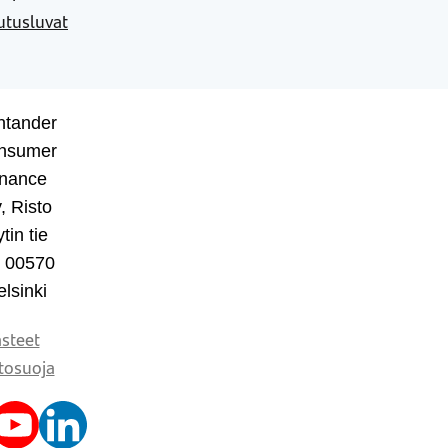
utusluvat
ntander
nsumer
inance
, Risto
tin tie
, 00570
lsinki
steet
tosuoja