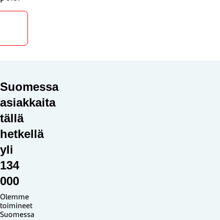
Hae
ainaa
Suomessa
asiakkaita
tällä
hetkellä
yli
134
000
Olemme
toimineet
Suomessa