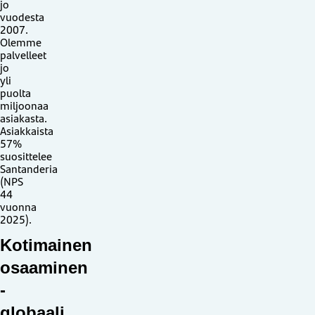
jo
vuodesta
2007.
Olemme
palvelleet
jo
yli
puolta
miljoonaa
asiakasta.
Asiakkaista
57%
suosittelee
Santanderia
(NPS
44
vuonna
2025).
Kotimainen
osaaminen
-
globaali