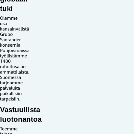
tuki
Olemme
osa
kansainvälistä
Grupo
Santander
konsernia.
Pohjoismaissa
työllistämme
1400
rahoitusalan
ammattilaista.
Suomessa
tarjoamme
palveluita
paikallisiin
tarpeisiin.
Vastuullista
luotonantoa
Teemme
lainan