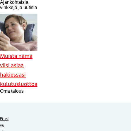
Ajankohtaisia
vinkkejä ja uutisia
Muista nämä
viisi asiaa
hakiessasi
kulutusluottoa
Oma talous
Etusi
vu