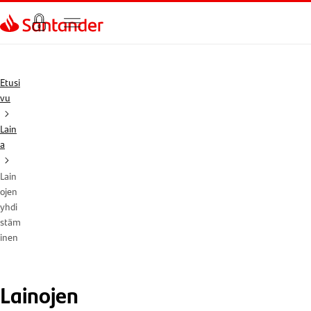
Siirry sivulle
Etusi
vu
Lain
a
Lain
ojen
yhdi
stäm
inen
Lainojen