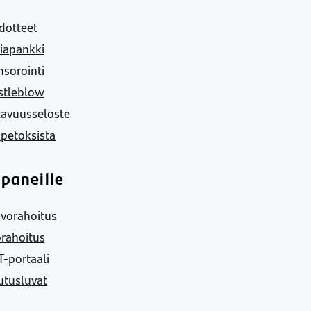
dotteet
iapankki
sorointi
stleblow
tavuusseloste
 petoksista
paneille
vorahoitus
rahoitus
-portaali
utusluvat