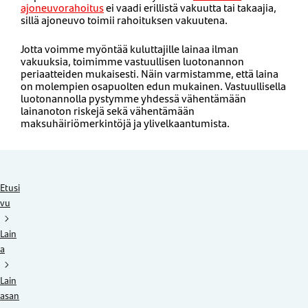
ajoneuvorahoitus
ei vaadi erillistä vakuutta tai takaajia,
sillä ajoneuvo toimii rahoituksen vakuutena.
Jotta voimme myöntää kuluttajille lainaa ilman
vakuuksia, toimimme vastuullisen luotonannon
periaatteiden mukaisesti. Näin varmistamme, että laina
on molempien osapuolten edun mukainen. Vastuullisella
luotonannolla pystymme yhdessä vähentämään
lainanoton riskejä sekä vähentämään
maksuhäiriömerkintöjä ja ylivelkaantumista.
Etusi
vu
Lain
a
Lain
asan