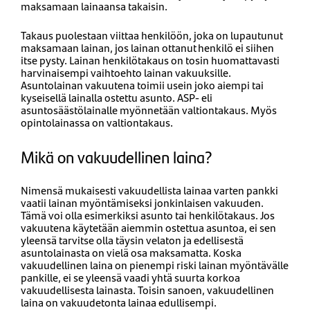
maksamaan lainaansa takaisin.
Takaus puolestaan viittaa henkilöön, joka on lupautunut
maksamaan lainan, jos lainan ottanut henkilö ei siihen
itse pysty. Lainan henkilötakaus on tosin huomattavasti
harvinaisempi vaihtoehto lainan vakuuksille.
Asuntolainan vakuutena toimii usein joko aiempi tai
kyseisellä lainalla ostettu asunto. ASP- eli
asuntosäästölainalle myönnetään valtiontakaus. Myös
opintolainassa on valtiontakaus.
Mikä on vakuudellinen laina?
Nimensä mukaisesti vakuudellista lainaa varten pankki
vaatii lainan myöntämiseksi jonkinlaisen vakuuden.
Tämä voi olla esimerkiksi asunto tai henkilötakaus. Jos
vakuutena käytetään aiemmin ostettua asuntoa, ei sen
yleensä tarvitse olla täysin velaton ja edellisestä
asuntolainasta on vielä osa maksamatta. Koska
vakuudellinen laina on pienempi riski lainan myöntävälle
pankille, ei se yleensä vaadi yhtä suurta korkoa
vakuudellisesta lainasta. Toisin sanoen, vakuudellinen
laina on vakuudetonta lainaa edullisempi.