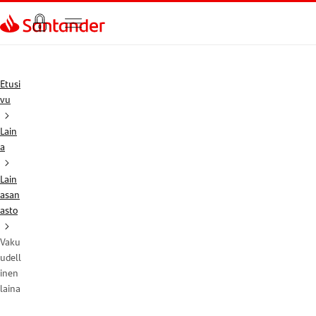
Siirry sivulle
Etusi
vu
Lain
a
Lain
asan
asto
Vaku
udell
inen
laina