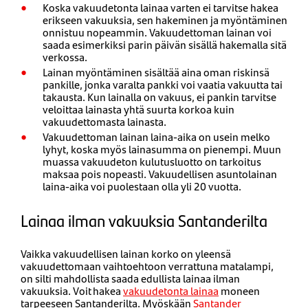
Koska vakuudetonta lainaa varten ei tarvitse hakea
erikseen vakuuksia, sen hakeminen ja myöntäminen
onnistuu nopeammin. Vakuudettoman lainan voi
saada esimerkiksi parin päivän sisällä hakemalla sitä
verkossa.
Lainan myöntäminen sisältää aina oman riskinsä
pankille, jonka varalta pankki voi vaatia vakuutta tai
takausta. Kun lainalla on vakuus, ei pankin tarvitse
veloittaa lainasta yhtä suurta korkoa kuin
vakuudettomasta lainasta.
Vakuudettoman lainan laina-aika on usein melko
lyhyt, koska myös lainasumma on pienempi. Muun
muassa vakuudeton kulutusluotto on tarkoitus
maksaa pois nopeasti. Vakuudellisen asuntolainan
laina-aika voi puolestaan olla yli 20 vuotta.
Lainaa ilman vakuuksia Santanderilta
Vaikka vakuudellisen lainan korko on yleensä
vakuudettomaan vaihtoehtoon verrattuna matalampi,
on silti mahdollista saada edullista lainaa ilman
vakuuksia. Voit hakea
vakuudetonta lainaa
moneen
tarpeeseen Santanderilta. Myöskään
Santander