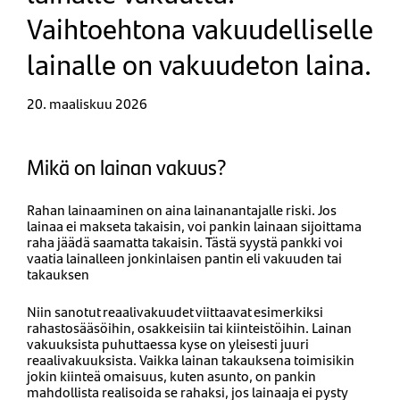
Vaihtoehtona vakuudelliselle
lainalle on vakuudeton laina.
20. maaliskuu 2026
Mikä on lainan vakuus?
Rahan lainaaminen on aina lainanantajalle riski. Jos
lainaa ei makseta takaisin, voi pankin lainaan sijoittama
raha jäädä saamatta takaisin. Tästä syystä pankki voi
vaatia lainalleen jonkinlaisen pantin eli vakuuden tai
takauksen
Niin sanotut reaalivakuudet viittaavat esimerkiksi
rahastosääsöihin, osakkeisiin tai kiinteistöihin. Lainan
vakuuksista puhuttaessa kyse on yleisesti juuri
reaalivakuuksista. Vaikka lainan takauksena toimisikin
jokin kiinteä omaisuus, kuten asunto, on pankin
mahdollista realisoida se rahaksi, jos lainaaja ei pysty