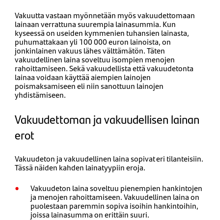
Vakuutta vastaan myönnetään myös vakuudettomaan
lainaan verrattuna suurempia lainasummia. Kun
kyseessä on useiden kymmenien tuhansien lainasta,
puhumattakaan yli 100 000 euron lainoista, on
jonkinlainen vakuus lähes välttämätön. Täten
vakuudellinen laina soveltuu isompien menojen
rahoittamiseen. Sekä vakuudellista että vakuudetonta
lainaa voidaan käyttää aiempien lainojen
poismaksamiseen eli niin sanottuun lainojen
yhdistämiseen.
Vakuudettoman ja vakuudellisen lainan
erot
Vakuudeton ja vakuudellinen laina sopivat eri tilanteisiin.
Tässä näiden kahden lainatyypiin eroja.
Vakuudeton laina soveltuu pienempien hankintojen
ja menojen rahoittamiseen. Vakuudellinen laina on
puolestaan paremmin sopiva isoihin hankintoihin,
joissa lainasumma on erittäin suuri.