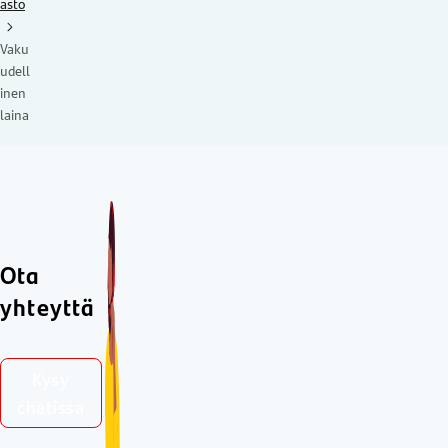
asto
Vaku
udell
inen
laina
Ota
yhteyttä
Kysy
chatissa