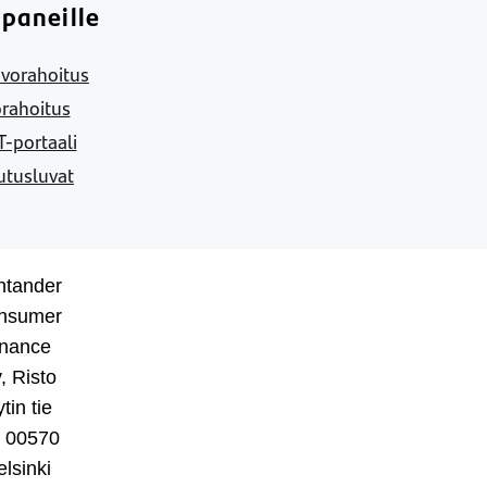
paneille
vorahoitus
rahoitus
-portaali
utusluvat
ntander
nsumer
inance
, Risto
tin tie
, 00570
lsinki