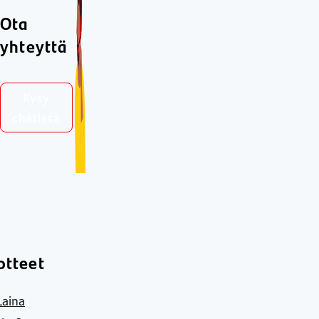
Ota
yhteyttä
Kysy
chatissa
otteet
Laina