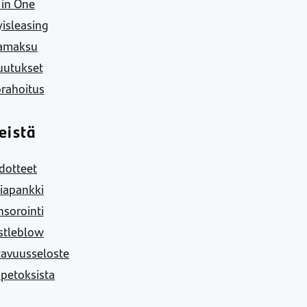
l in One
yisleasing
amaksu
uutukset
rahoitus
eistä
dotteet
iapankki
sorointi
stleblow
tavuusseloste
 petoksista