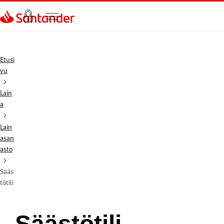
Siirry sivulle
Etusi
vu
Lain
a
Lain
asan
asto
Sääs
tötili
Säästötili