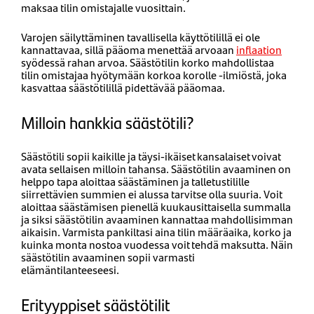
maksaa tilin omistajalle vuosittain.
Varojen säilyttäminen tavallisella käyttötilillä ei ole
kannattavaa, sillä pääoma menettää arvoaan
inflaation
syödessä rahan arvoa. Säästötilin korko mahdollistaa
tilin omistajaa hyötymään korkoa korolle -ilmiöstä, joka
kasvattaa säästötilillä pidettävää pääomaa.
Milloin hankkia säästötili?
Säästötili sopii kaikille ja täysi-ikäiset kansalaiset voivat
avata sellaisen milloin tahansa.
Säästötilin avaaminen on
helppo tapa aloittaa säästäminen ja
talletustilille
siirrettävien summien ei alussa tarvitse olla suuria. Voit
aloittaa säästämisen pienellä kuukausittaisella summalla
ja siksi säästötilin avaaminen kannattaa mahdollisimman
aikaisin. Varmista pankiltasi aina tilin määräaika, korko ja
kuinka monta nostoa vuodessa voit tehdä maksutta. Näin
säästötilin avaaminen sopii varmasti
elämäntilanteeseesi.
Erityyppiset säästötilit