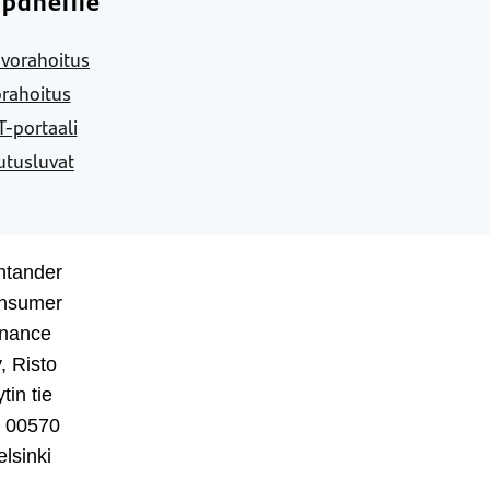
paneille
vorahoitus
rahoitus
-portaali
utusluvat
ntander
nsumer
inance
, Risto
tin tie
, 00570
lsinki