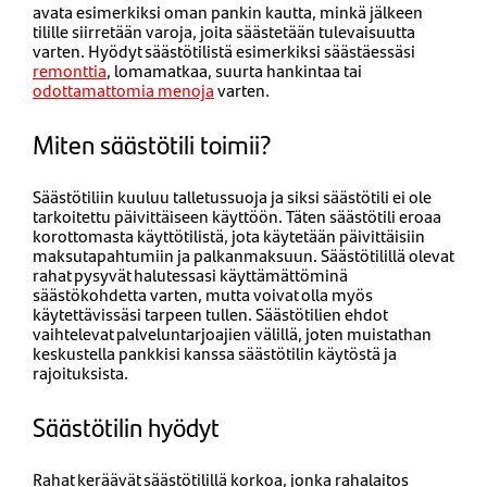
avata esimerkiksi oman pankin kautta, minkä jälkeen
tilille siirretään varoja, joita säästetään tulevaisuutta
varten. Hyödyt säästötilistä esimerkiksi säästäessäsi
remonttia
, lomamatkaa, suurta hankintaa tai
odottamattomia menoja
varten.
Miten säästötili toimii?
Säästötiliin kuuluu talletussuoja ja siksi säästötili ei ole
tarkoitettu päivittäiseen käyttöön. Täten säästötili eroaa
korottomasta käyttötilistä, jota käytetään päivittäisiin
maksutapahtumiin ja palkanmaksuun. Säästötilillä olevat
rahat pysyvät halutessasi käyttämättöminä
säästökohdetta varten, mutta voivat olla myös
käytettävissäsi tarpeen tullen. Säästötilien ehdot
vaihtelevat palveluntarjoajien välillä, joten muistathan
keskustella pankkisi kanssa säästötilin käytöstä ja
rajoituksista.
Säästötilin hyödyt
Rahat keräävät säästötilillä korkoa, jonka rahalaitos