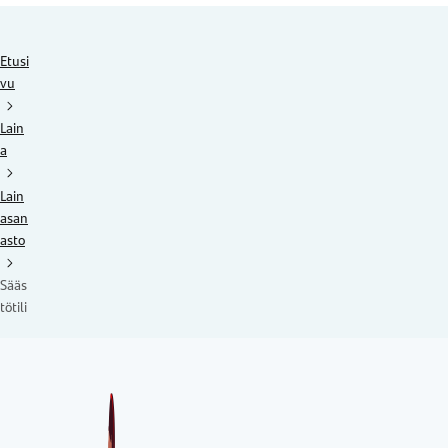
Etusi
vu
Lain
a
Lain
asan
asto
Sääs
tötili