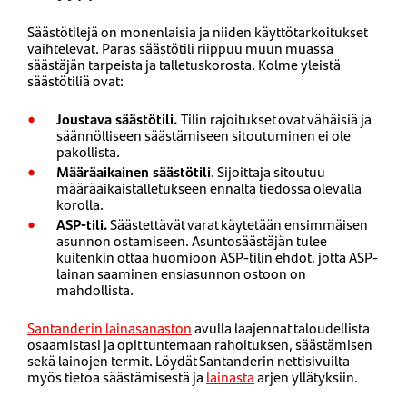
Säästötilejä on monenlaisia ja niiden käyttötarkoitukset
vaihtelevat. Paras säästötili riippuu muun muassa
säästäjän tarpeista ja talletuskorosta. Kolme yleistä
säästötiliä ovat:
Joustava säästötili.
Tilin rajoitukset ovat vähäisiä ja
säännölliseen säästämiseen sitoutuminen ei ole
pakollista.
Määräaikainen säästötili
. Sijoittaja sitoutuu
määräaikaistalletukseen ennalta tiedossa olevalla
korolla.
ASP-tili.
Säästettävät varat käytetään ensimmäisen
asunnon ostamiseen. Asuntosäästäjän tulee
kuitenkin ottaa huomioon ASP-tilin ehdot, jotta ASP-
lainan saaminen ensiasunnon ostoon on
mahdollista.
Santanderin lainasanaston
avulla laajennat taloudellista
osaamistasi ja opit tuntemaan rahoituksen, säästämisen
sekä lainojen termit. Löydät Santanderin nettisivuilta
myös tietoa säästämisestä ja
lainasta
arjen yllätyksiin.