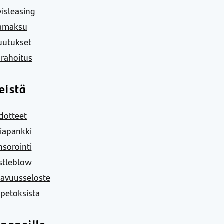
yisleasing
amaksu
uutukset
rahoitus
eistä
dotteet
iapankki
sorointi
stleblow
tavuusseloste
 petoksista