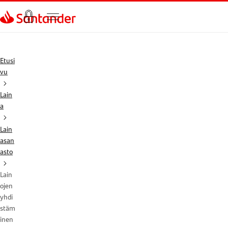
Siirry sivulle
Etusi
vu
Lain
a
Lain
asan
asto
Lain
ojen
yhdi
stäm
inen