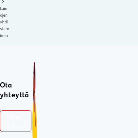
Lain
ojen
yhdi
stäm
inen
Ota
yhteyttä
Kysy
chatissa