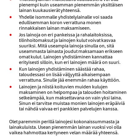
pienempi kuin useamman pienemmän yksittäisen
lainan kuukausierät yhteensä.
Yhdelle isommalle yhdistelylainalle voi saada
edullisemman koron verrattuna monen
rinnakkaisen lainan maksamiseen.
Jos lainoja on eri pankeissa ja rahalaitoksissa,
tilinhoitomaksut ja lainojen kulut voivat kasvaa
suuriksi. Mitä useampia lainoja sinulla on, sitä
useammasta lainasta joudut maksamaan erikseen
omat kulut. Lainojen yhdistäminen kannattaa
erityisesti silloin, kun eri lainojen määrä on suuri.
Kun lainojen yhdistäminen säästää rahaa,
taloudessasi on lisää väljyyttä aikaisempaan
verrattuna. Sinulle jää enemmän rahaa käyttöön.
Lainojen ja niistä koituvien muiden kulujen
maksaminen on helpompaa ja talouden hoitaminen
selkeämpää, kun maksettavana on vain yksi laina.
Sinun ei tarvitse muistaa monien lainojen eräpäiviä
tai nähdä vaivaa eri pankkien palvelujen kanssa.
Olet paremmin perillä lainojesi kokonaissummasta ja
lainakuluista. Usean pienemmän lainan vuoksi voi olla
vaikea hahmottaa kertyneen velan määrää yhteensä.