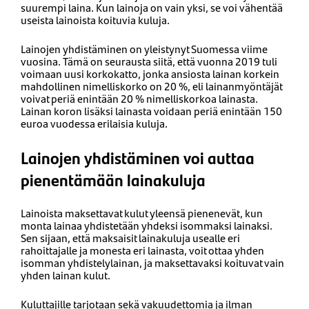
suurempi laina. Kun lainoja on vain yksi, se voi vähentää
useista lainoista koituvia kuluja.
Lainojen yhdistäminen on yleistynyt Suomessa viime
vuosina. Tämä on seurausta siitä, että vuonna 2019 tuli
voimaan uusi korkokatto, jonka ansiosta lainan korkein
mahdollinen nimelliskorko on 20 %, eli lainanmyöntäjät
voivat periä enintään 20 % nimelliskorkoa lainasta.
Lainan koron lisäksi lainasta voidaan periä enintään 150
euroa vuodessa erilaisia kuluja.
Lainojen yhdistäminen voi auttaa
pienentämään lainakuluja
Lainoista maksettavat kulut yleensä pienenevät, kun
monta lainaa yhdistetään yhdeksi isommaksi lainaksi.
Sen sijaan, että maksaisit lainakuluja usealle eri
rahoittajalle ja monesta eri lainasta, voit ottaa yhden
isomman yhdistelylainan, ja maksettavaksi koituvat vain
yhden lainan kulut.
Kuluttajille tarjotaan sekä vakuudettomia ja ilman