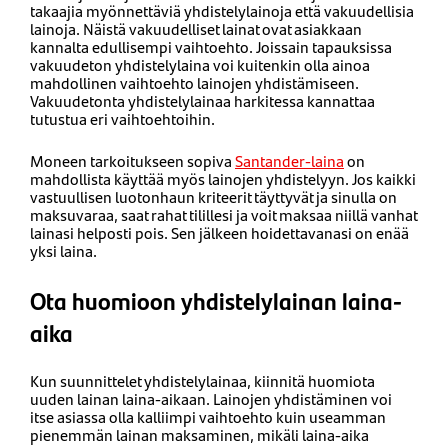
takaajia myönnettäviä yhdistelylainoja että vakuudellisia
lainoja. Näistä vakuudelliset lainat ovat asiakkaan
kannalta edullisempi vaihtoehto. Joissain tapauksissa
vakuudeton yhdistelylaina voi kuitenkin olla ainoa
mahdollinen vaihtoehto lainojen yhdistämiseen.
Vakuudetonta yhdistelylainaa harkitessa kannattaa
tutustua eri vaihtoehtoihin.
Moneen tarkoitukseen sopiva
Santander-laina
on
mahdollista käyttää myös lainojen yhdistelyyn. Jos kaikki
vastuullisen luotonhaun kriteerit täyttyvät ja sinulla on
maksuvaraa, saat rahat tilillesi ja voit maksaa niillä vanhat
lainasi helposti pois. Sen jälkeen hoidettavanasi on enää
yksi laina.
Ota huomioon yhdistelylainan laina-
aika
Kun suunnittelet yhdistelylainaa, kiinnitä huomiota
uuden lainan laina-aikaan. Lainojen yhdistäminen voi
itse asiassa olla kalliimpi vaihtoehto kuin useamman
pienemmän lainan maksaminen, mikäli laina-aika