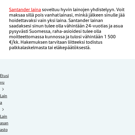
Santander laina
soveltuu hyvin lainojen yhdistelyyn. Voit
maksaa sillä pois vanhat lainasi, minkä jälkeen sinulle jää
hoidettavaksi vain yksi laina. Santander lainan
saadaksesi sinun tulee olla vähintään 24-vuotias ja asua
pysyvästi Suomessa, raha-asioidesi tulee olla
moitteettomassa kunnossa ja tulosi vähintään 1 500
€/kk. Hakemuksen tarvitaan liitteeksi todistus
palkkalaskelmasta tai eläkepäätöksestä.
Etusi
vu
Lain
a
Lain
asan
asto