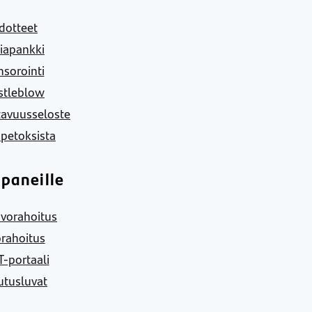
dotteet
iapankki
sorointi
stleblow
tavuusseloste
 petoksista
paneille
vorahoitus
rahoitus
-portaali
utusluvat