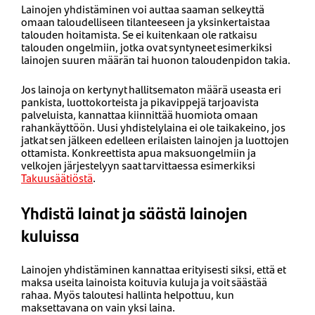
Lainojen yhdistäminen voi auttaa saaman selkeyttä
omaan taloudelliseen tilanteeseen ja yksinkertaistaa
talouden hoitamista. Se ei kuitenkaan ole ratkaisu
talouden ongelmiin, jotka ovat syntyneet esimerkiksi
lainojen suuren määrän tai huonon taloudenpidon takia.
Jos lainoja on kertynyt hallitsematon määrä useasta eri
pankista, luottokorteista ja pikavippejä tarjoavista
palveluista, kannattaa kiinnittää huomiota omaan
rahankäyttöön. Uusi yhdistelylaina ei ole taikakeino, jos
jatkat sen jälkeen edelleen erilaisten lainojen ja luottojen
ottamista. Konkreettista apua maksuongelmiin ja
velkojen järjestelyyn saat tarvittaessa esimerkiksi
Takuusäätiöstä
.
Yhdistä lainat ja säästä lainojen
kuluissa
Lainojen yhdistäminen kannattaa erityisesti siksi, että et
maksa useita lainoista koituvia kuluja ja voit säästää
rahaa. Myös taloutesi hallinta helpottuu, kun
maksettavana on vain yksi laina.