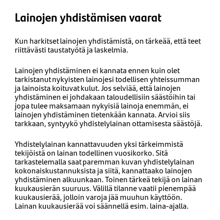
Lainojen yhdistämisen vaarat
Kun harkitset lainojen yhdistämistä, on tärkeää, että teet
riittävästi taustatyötä ja laskelmia.
Lainojen yhdistäminen ei kannata ennen kuin olet
tarkistanut nykyisten lainojesi todellisen yhteissumman
ja lainoista koituvat kulut. Jos selviää, että lainojen
yhdistäminen ei johdakaan taloudellisiin säästöihin tai
jopa tulee maksamaan nykyisiä lainoja enemmän, ei
lainojen yhdistäminen tietenkään kannata. Arvioi siis
tarkkaan, syntyykö yhdistelylainan ottamisesta säästöjä.
Yhdistelylainan kannattavuuden yksi tärkeimmistä
tekijöistä on lainan todellinen vuosikorko. Sitä
tarkastelemalla saat paremman kuvan yhdistelylainan
kokonaiskustannuksista ja siitä, kannattaako lainojen
yhdistäminen alkuunkaan. Toinen tärkeä tekijä on lainan
kuukausierän suuruus. Välillä tilanne vaatii pienempää
kuukausierää, jolloin varoja jää muuhun käyttöön.
Lainan kuukausierää voi säännellä esim. laina-ajalla.