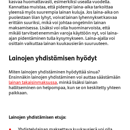
kasvaa huomattavasti, esimerkiksi usealla vuodella.
Kannattaa muistaa, että pidempi laina-aika tarkoittaa
yleensä myös suurempia lainan kuluja. Jos laina-aika on
puolestaan liian lyhyt, voivat lainan lyhennykset kasvaa
erittäin suuriksi, mikä voi johtaa ongelmiin lainan
maksamisessa. Lisäksi voi olla huominarvoista, että
mikäli tarvitset enemmän varoja käyttöön nyt, voi laina-
ajan pidentäminen tulla kysymykseen. Laina-ajalla voi
osittain vaikuttaa lainan kuukausierän suuruuteen.
Lainojen yhdistämisen hyödyt
Miten lainojen yhdistäminen hyödyttää sinua?
Ensinnäkin lainojen yhdistäminen voi auttaa säästämään
lainan takaisinmaksussa
, minkä lisäksi lainan
hallitseminen on helpompaa, kun se on keskitetty yhteen
paikkaan.
Lainojen yhdistämisen etuja:
Yhdistelylainan maksettava kuukausierä voi olla