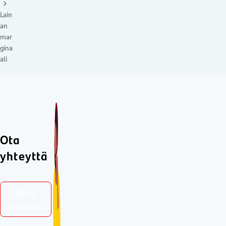
Lain
an
mar
gina
ali
Ota
yhteyttä
Kysy
chatissa