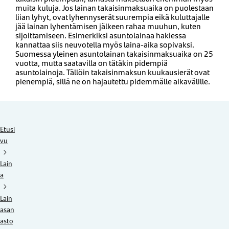
muita kuluja. Jos lainan takaisinmaksuaika on puolestaan
liian lyhyt, ovat lyhennyserät suurempia eikä kuluttajalle
jää lainan lyhentämisen jälkeen rahaa muuhun, kuten
sijoittamiseen. Esimerkiksi asuntolainaa hakiessa
kannattaa siis neuvotella myös laina-aika sopivaksi.
Suomessa yleinen asuntolainan takaisinmaksuaika on 25
vuotta, mutta saatavilla on tätäkin pidempiä
asuntolainoja. Tällöin takaisinmaksun kuukausierät ovat
pienempiä, sillä ne on hajautettu pidemmälle aikavälille.
Etusi
vu
Lain
a
Lain
asan
asto