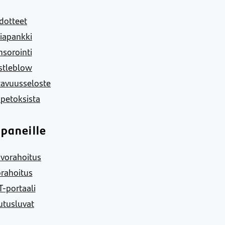
dotteet
iapankki
sorointi
stleblow
tavuusseloste
 petoksista
paneille
vorahoitus
rahoitus
-portaali
utusluvat