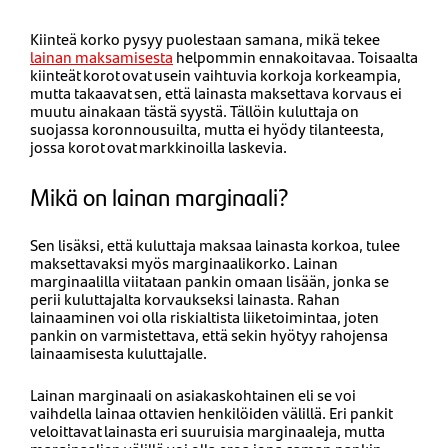
Kiinteä korko pysyy puolestaan samana, mikä tekee
lainan maksamisesta
helpommin ennakoitavaa. Toisaalta
kiinteät korot ovat usein vaihtuvia korkoja korkeampia,
mutta takaavat sen, että lainasta maksettava korvaus ei
muutu ainakaan tästä syystä. Tällöin kuluttaja on
suojassa koronnousuilta, mutta ei hyödy tilanteesta,
jossa korot ovat markkinoilla laskevia.
Mikä on lainan marginaali?
Sen lisäksi, että kuluttaja maksaa lainasta korkoa, tulee
maksettavaksi myös marginaalikorko. Lainan
marginaalilla viitataan pankin omaan lisään, jonka se
perii kuluttajalta korvaukseksi lainasta. Rahan
lainaaminen voi olla riskialtista liiketoimintaa, joten
pankin on varmistettava, että sekin hyötyy rahojensa
lainaamisesta kuluttajalle.
Lainan marginaali on asiakaskohtainen eli se voi
vaihdella lainaa ottavien henkilöiden välillä. Eri pankit
veloittavat lainasta eri suuruisia marginaaleja, mutta