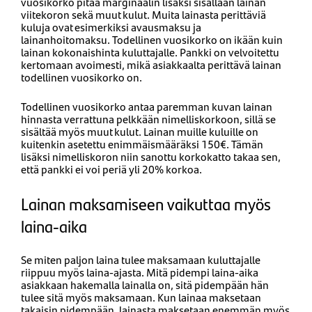
vuosikorko pitää marginaalin lisäksi sisällään lainan
viitekoron sekä muut kulut. Muita lainasta perittäviä
kuluja ovat esimerkiksi avausmaksu ja
lainanhoitomaksu. Todellinen vuosikorko on ikään kuin
lainan kokonaishinta kuluttajalle. Pankki on velvoitettu
kertomaan avoimesti, mikä asiakkaalta perittävä lainan
todellinen vuosikorko on.
Todellinen vuosikorko antaa paremman kuvan lainan
hinnasta verrattuna pelkkään nimelliskorkoon, sillä se
sisältää myös muut kulut. Lainan muille kuluille on
kuitenkin asetettu enimmäismääräksi 150€. Tämän
lisäksi nimelliskoron niin sanottu korkokatto takaa sen,
että pankki ei voi periä yli 20% korkoa.
Lainan maksamiseen vaikuttaa myös
laina-aika
Se miten paljon laina tulee maksamaan kuluttajalle
riippuu myös laina-ajasta. Mitä pidempi laina-aika
asiakkaan hakemalla lainalla on, sitä pidempään hän
tulee sitä myös maksamaan. Kun lainaa maksetaan
takaisin pidempään, lainasta maksetaan enemmän myös