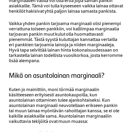
marginaalien välillä voi olla eroa jopa saman pankin
asiakkaille. Tämä voi tulla kyseeseen vaikka lainaa ottavat
henkilöt hakisivat yhtä paljon lainaa samasta pankista.
Vaikka yhden pankin tarjoama marginaali olisi pienempi
verrattuna toiseen pankkiin, voi kalliimpaa marginaalia
tarjoavan pankin muut kulut olla huomattavasti
pienemmät. Tästä syystä kuluttajan kannattaa vertailla
eri pankkien tarjoamia lainoja ja niiden marginaaleja.
Hyvä tapa selvittää lainan hinta kokonaisuudessaan on
tarkastella lainan todellista vuosikorkoa, josta kerromme
lisää alempana.
Mikä on asuntolainan marginaali?
Kuten jo mainittiin, moni törmää marginaalin
käsitteeseen erityisesti asuntokaupoilla, kun
asuntolainan ottaminen tulee ajankohtaiseksi. Kun
asuntolainan marginaali neuvotellaan erikseen pankin
tai muun lainaa myöntävän rahoittajan kanssa, se ei ole
kaikille asiakkaille sama. Asuntolainan marginaaliin
vaikuttavia tekijöitä ovat muun muassa: