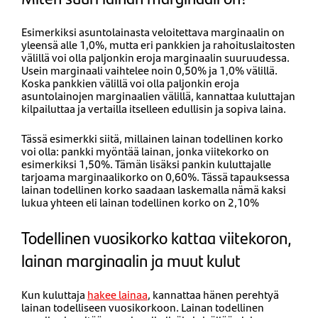
Esimerkiksi asuntolainasta veloitettava marginaalin on
yleensä alle 1,0%, mutta eri pankkien ja rahoituslaitosten
välillä voi olla paljonkin eroja marginaalin suuruudessa.
Usein marginaali vaihtelee noin 0,50% ja 1,0% välillä.
Koska pankkien välillä voi olla paljonkin eroja
asuntolainojen marginaalien välillä, kannattaa kuluttajan
kilpailuttaa ja vertailla itselleen edullisin ja sopiva laina.
Tässä esimerkki siitä, millainen lainan todellinen korko
voi olla: pankki myöntää lainan, jonka viitekorko on
esimerkiksi 1,50%. Tämän lisäksi pankin kuluttajalle
tarjoama marginaalikorko on 0,60%. Tässä tapauksessa
lainan todellinen korko saadaan laskemalla nämä kaksi
lukua yhteen eli lainan todellinen korko on 2,10%
Todellinen vuosikorko kattaa viitekoron,
lainan marginaalin ja muut kulut
Kun kuluttaja
hakee lainaa
, kannattaa hänen perehtyä
lainan todelliseen vuosikorkoon. Lainan todellinen