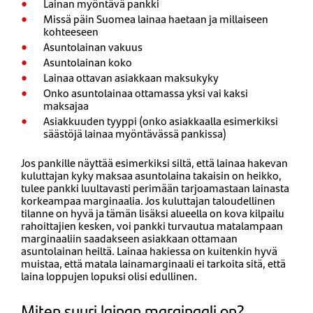
Lainan myöntävä pankki
Missä päin Suomea lainaa haetaan ja millaiseen
kohteeseen
Asuntolainan vakuus
Asuntolainan koko
Lainaa ottavan asiakkaan maksukyky
Onko asuntolainaa ottamassa yksi vai kaksi
maksajaa
Asiakkuuden tyyppi (onko asiakkaalla esimerkiksi
säästöjä lainaa myöntävässä pankissa)
Jos pankille näyttää esimerkiksi siltä, että lainaa hakevan
kuluttajan kyky maksaa asuntolaina takaisin on heikko,
tulee pankki luultavasti perimään tarjoamastaan lainasta
korkeampaa marginaalia. Jos kuluttajan taloudellinen
tilanne on hyvä ja tämän lisäksi alueella on kova kilpailu
rahoittajien kesken, voi pankki turvautua matalampaan
marginaaliin saadakseen asiakkaan ottamaan
asuntolainan heiltä. Lainaa hakiessa on kuitenkin hyvä
muistaa, että matala lainamarginaali ei tarkoita sitä, että
laina loppujen lopuksi olisi edullinen.
Miten suuri lainan marginaali on?