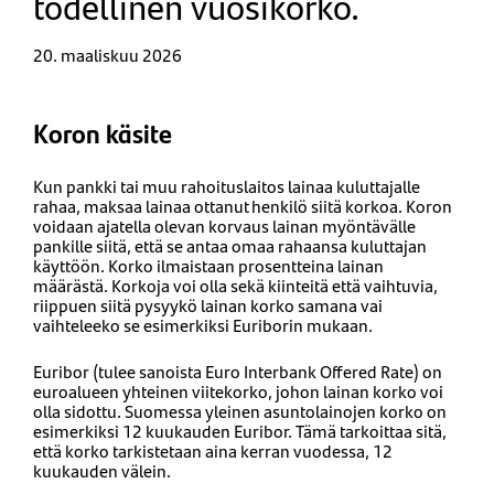
todellinen vuosikorko.
20. maaliskuu 2026
Koron käsite
Kun pankki tai muu rahoituslaitos lainaa kuluttajalle
rahaa, maksaa lainaa ottanut henkilö siitä korkoa. Koron
voidaan ajatella olevan korvaus lainan myöntävälle
pankille siitä, että se antaa omaa rahaansa kuluttajan
käyttöön. Korko ilmaistaan prosentteina lainan
määrästä. Korkoja voi olla sekä kiinteitä että vaihtuvia,
riippuen siitä pysyykö lainan korko samana vai
vaihteleeko se esimerkiksi Euriborin mukaan.
Euribor (tulee sanoista Euro Interbank Offered Rate) on
euroalueen yhteinen viitekorko, johon lainan korko voi
olla sidottu. Suomessa yleinen asuntolainojen korko on
esimerkiksi 12 kuukauden Euribor. Tämä tarkoittaa sitä,
että korko tarkistetaan aina kerran vuodessa, 12
kuukauden välein.