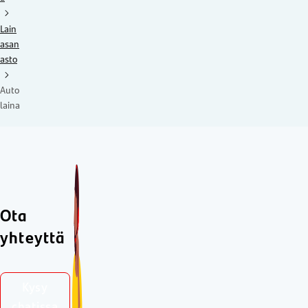
Lain
asan
asto
Auto
laina
Ota
yhteyttä
Kysy
chatissa