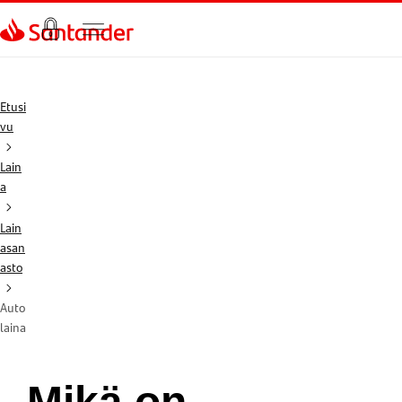
Siirry sivulle
Etusi
vu
Lain
a
Lain
asan
asto
Auto
laina
Mikä on