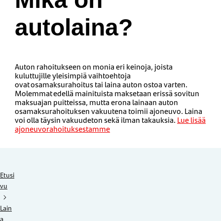
autolaina?
Auton rahoitukseen on monia eri keinoja, joista
kuluttujille yleisimpiä vaihtoehtoja
ovat osamaksurahoitus tai laina auton ostoa varten.
Molemmat edellä mainituista maksetaan erissä sovitun
maksuajan puitteissa, mutta erona lainaan auton
osamaksurahoituksen vakuutena toimii ajoneuvo. Laina
voi olla täysin vakuudeton sekä ilman takauksia.
Lue lisää
ajoneuvorahoituksestamme
Etusi
vu
Lain
a