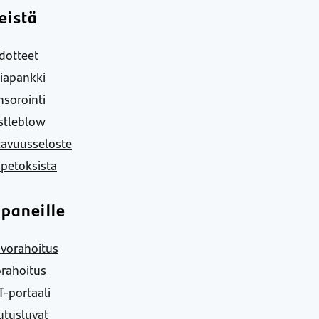
eistä
dotteet
iapankki
sorointi
stleblow
tavuusseloste
 petoksista
paneille
vorahoitus
rahoitus
-portaali
utusluvat