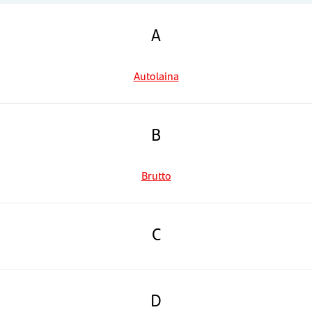
A
Autolaina
B
Brutto
C
D