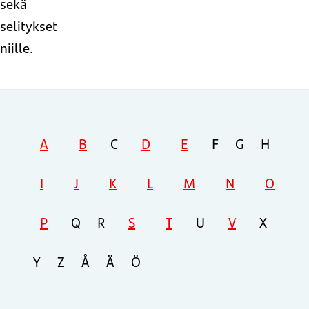
sekä
selitykset
niille.
A
B
C
D
E
F
G
H
I
J
K
L
M
N
O
P
Q
R
S
T
U
V
X
Y
Z
Å
Ä
Ö