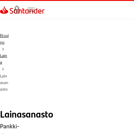
Siirry sivulle
Etusi
vu
Lain
a
Lain
asan
asto
Lainasanasto
Pankki-