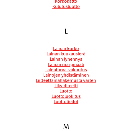
Korkokatto
Kulutusluotto
L
Lainan korko
Lainan kuukausierä
Lainan lyhennys
Lainan marginaali
Lainaturva-vakuutus
Lainojen yhdistäminen
Liitteet lainahakemusta varten
Likviditeetti
Luotto
Luottoluokitus
Luottotiedot
M