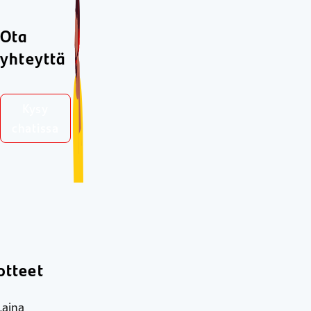
Ota
yhteyttä
Kysy
chatissa
otteet
Laina