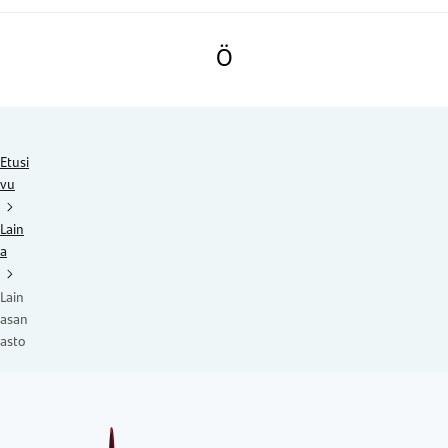
Ö
Etusi
vu
Lain
a
Lain
asan
asto