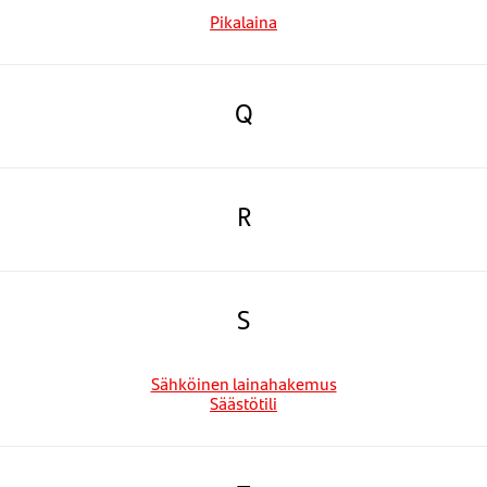
Pikalaina
Q
R
S
Sähköinen lainahakemus
Säästötili