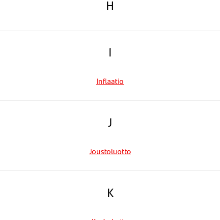
H
I
Inflaatio
J
Joustoluotto
K