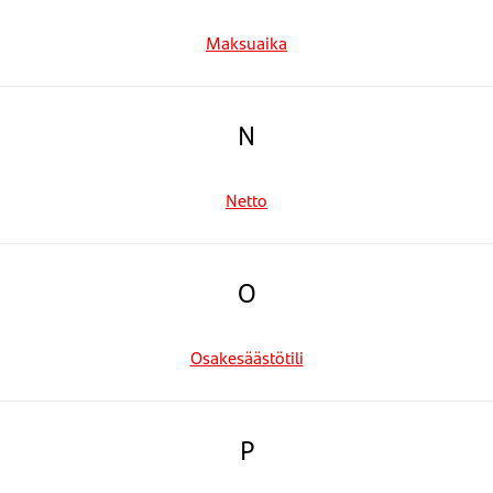
Maksuaika
N
Netto
O
Osakesäästötili
P