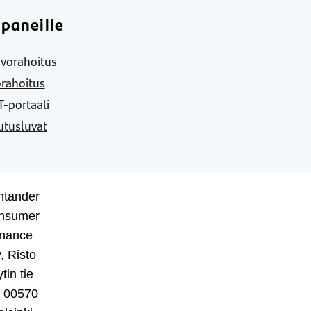
paneille
vorahoitus
rahoitus
-portaali
utusluvat
ntander
nsumer
inance
, Risto
tin tie
, 00570