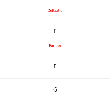
Deflaatio
E
Euribor
F
G