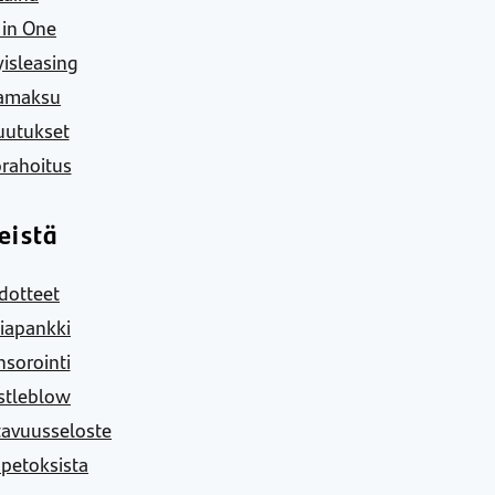
l in One
yisleasing
amaksu
uutukset
rahoitus
eistä
dotteet
iapankki
sorointi
stleblow
tavuusseloste
 petoksista