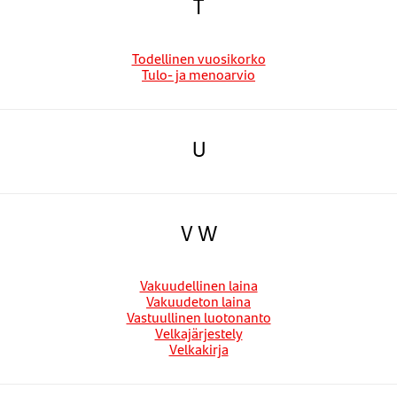
T
Todellinen vuosikorko
Tulo- ja menoarvio
U
V W
Vakuudellinen laina
Vakuudeton laina
Vastuullinen luotonanto
Velkajärjestely
Velkakirja