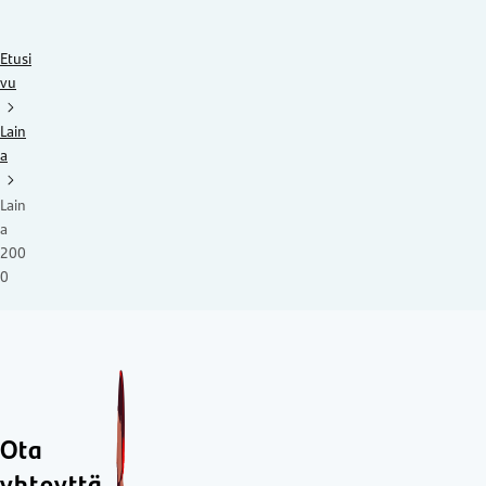
Etusi
vu
Lain
a
Lain
a
200
0
Ota
yhteyttä