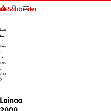
Siirry sivulle
Etusi
vu
Lain
a
Lain
a
200
0
Lainaa
2000