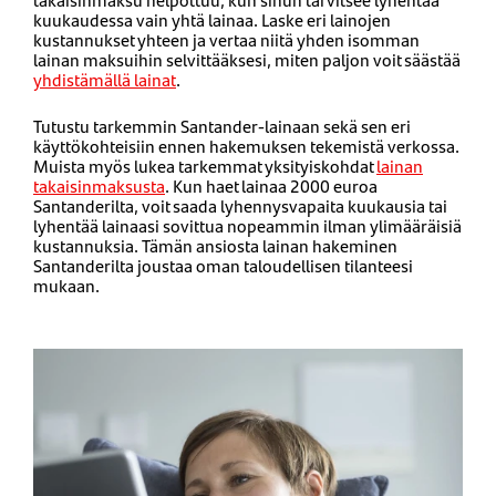
kuukaudessa vain yhtä lainaa. Laske eri lainojen
kustannukset yhteen ja vertaa niitä yhden isomman
lainan maksuihin selvittääksesi, miten paljon voit säästää
yhdistämällä lainat
.
Tutustu tarkemmin Santander-lainaan sekä sen eri
käyttökohteisiin ennen hakemuksen tekemistä verkossa.
Muista myös lukea tarkemmat yksityiskohdat
lainan
takaisinmaksusta
. Kun haet lainaa 2000 euroa
Santanderilta, voit saada lyhennysvapaita kuukausia tai
lyhentää lainaasi sovittua nopeammin ilman ylimääräisiä
kustannuksia. Tämän ansiosta lainan hakeminen
Santanderilta joustaa oman taloudellisen tilanteesi
mukaan.