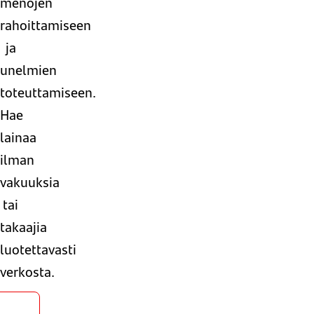
menojen
rahoittamiseen
ja
unelmien
toteuttamiseen.
Hae
lainaa
ilman
vakuuksia
tai
takaajia
luotettavasti
verkosta.
Hae