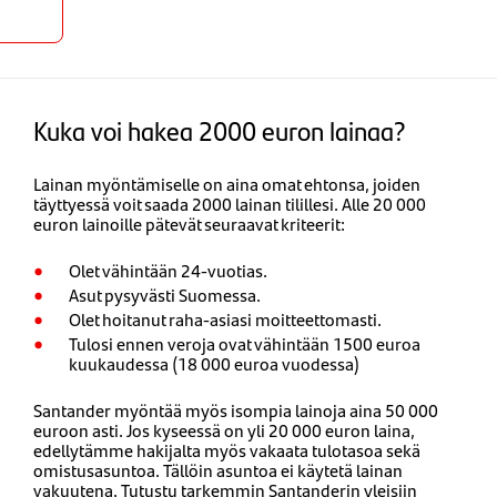
ainaa
Kuka voi hakea 2000 euron lainaa?
Lainan myöntämiselle on aina omat ehtonsa, joiden
täyttyessä voit saada 2000 lainan tilillesi. Alle 20 000
euron lainoille pätevät seuraavat kriteerit:
Olet vähintään 24-vuotias.
Asut pysyvästi Suomessa.
Olet hoitanut raha-asiasi moitteettomasti.
Tulosi ennen veroja ovat vähintään 1500 euroa
kuukaudessa (18 000 euroa vuodessa)
Santander myöntää myös isompia lainoja aina 50 000
euroon asti. Jos kyseessä on yli 20 000 euron laina,
edellytämme hakijalta myös vakaata tulotasoa sekä
omistusasuntoa. Tällöin asuntoa ei käytetä lainan
vakuutena. ​Tutustu tarkemmin Santanderin yleisiin