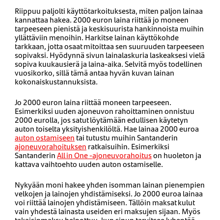
Riippuu paljolti käyttötarkoituksesta, miten paljon lainaa
kannattaa hakea. 2000 euron laina riittää jo moneen
tarpeeseen pienistä ja keskisuurista hankinnoista muihin
yllättäviin menoihin. Harkitse lainan käyttökohde
tarkkaan, jotta osaat mitoittaa sen suuruuden tarpeeseen
sopivaksi. Hyödynnä sivun lainalaskuria laskeaksesi vielä
sopiva kuukausierä ja laina-aika. Selvitä myös todellinen
vuosikorko, sillä tämä antaa hyvän kuvan lainan
kokonaiskustannuksista.
Jo 2000 euron laina riittää moneen tarpeeseen.
Esimerkiksi uuden ajoneuvon rahoittaminen onnistuu
2000 eurolla, jos satut löytämään edullisen käytetyn
auton toiselta yksityishenkilöltä. Hae lainaa 2000 euroa
auton ostamiseen
tai tutustu muihin Santanderin
ajoneuvorahoituksen
ratkaisuihin. Esimerkiksi
Santanderin
All in One -ajoneuvorahoitus
on huoleton ja
kattava vaihtoehto uuden auton ostamiselle.
Nykyään moni hakee yhden isomman lainan pienempien
velkojen ja lainojen yhdistämiseksi. Jo 2000 euroa lainaa
voi riittää lainojen yhdistämiseen. Tällöin maksat kulut
vain yhdestä lainasta useiden eri maksujen sijaan. Myös
takaisinmaksu helpottuu, kun sinun tarvitsee lyhentää