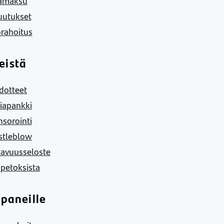
amaksu
uutukset
rahoitus
eistä
dotteet
iapankki
sorointi
stleblow
tavuusseloste
 petoksista
paneille