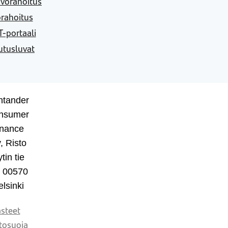
vorahoitus
rahoitus
-portaali
utusluvat
ntander
nsumer
inance
, Risto
tin tie
, 00570
lsinki
steet
tosuoja