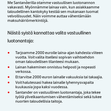
Me Santanderilla otamme vastuullisen luotonannon
vakavasti. Myönnämme lainaa vain, kun asiakkaamme
taloudellinen kantokyky kestää sen mukanaan tuomat
velvollisuudet. Näin voimme auttaa vähentämään
maksuhäiriömerkintöjä.
Näistä syistä kannattaa valita vastuullinen
luotonantaja:
Tarjoamme 2000 eurolle laina-ajan kahdesta viiteen
vuotta. Voit valita itsellesi sopivan vaihtoehdon
oman taloudellisen tilanteesi mukaan.
Lainan hakeminen onnistuu helposti ja nopeasti
verkossa.
Et tarvitse 2000 euron lainalle vakuuksia tai takaajia.
Voit halutessasi hakea lainalle lyhennysvapaita
kuukausia jopa kaksi vuodessa.
Santander on vastuullinen luotonantaja, joka tekee
työtä ylivelkaantumisen vähentämiseksi sekä tukee
nuorten taloudellisia taitoja.