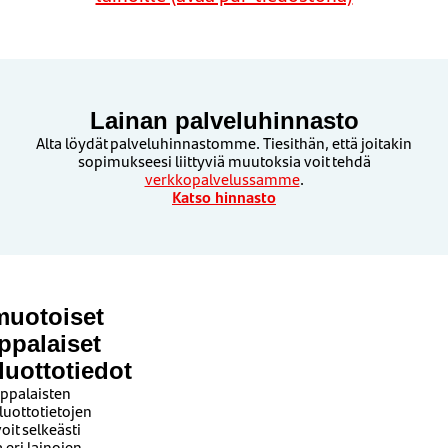
Lainan palveluhinnasto
Alta löydät palveluhinnastomme. Tiesithän, että joitakin
sopimukseesi liittyviä muutoksia voit tehdä
verkkopalvelussamme
.
Katso hinnasto
muotoiset
ppalaiset
luottotiedot
ppalaisten
luottotietojen
oit selkeästi
a eri lainojen