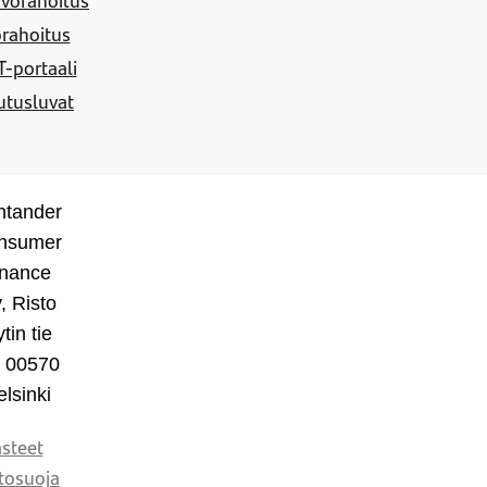
rahoitus
-portaali
utusluvat
ntander
nsumer
inance
, Risto
tin tie
, 00570
lsinki
steet
tosuoja