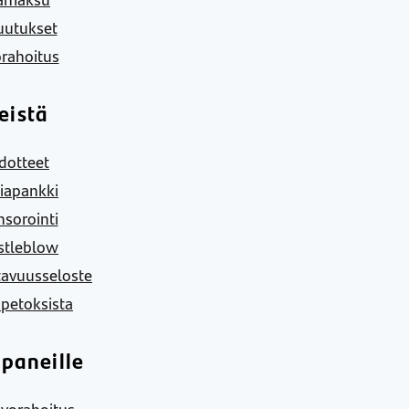
uutukset
rahoitus
eistä
dotteet
iapankki
sorointi
stleblow
tavuusseloste
 petoksista
paneille
vorahoitus