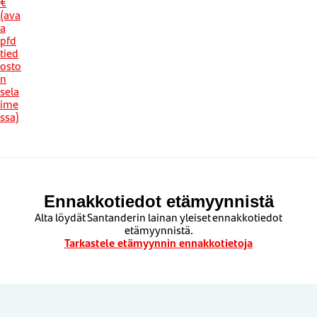
€
(ava
a
pfd
tied
osto
n
sela
ime
ssa)
Ennakkotiedot etämyynnistä
Alta löydät Santanderin lainan yleiset ennakkotiedot
etämyynnistä.
Tarkastele etämyynnin ennakkotietoja