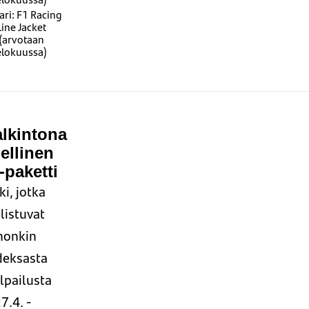
ri: F1 Racing
Line Jacket
(arvotaan
elokuussa)
lkintona
ellinen
-paketti
ki, jotka
listuvat
honkin
deksasta
lpailusta
7.4. -