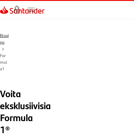
Siirry sivulle
Etusi
vu
For
mul
a1
Voita
eksklusiivisia
Formula
1®