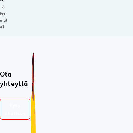
vu
For
mul
a1
Ota
yhteyttä
Kysy
chatissa