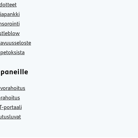
dotteet
iapankki
sorointi
stleblow
tavuusseloste
 petoksista
paneille
vorahoitus
rahoitus
-portaali
utusluvat