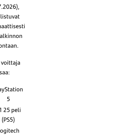
7.2026),
listuvat
aattisesti
alkinnon
ontaan.
 voittaja
saa:
ayStation
5
1 25 peli
(PS5)
ogitech