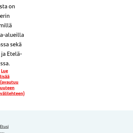
ista on
erin
millä
a-alueilla
ssa sekä
 ja Etelä-
ssa.
Lue
lisää
(avautuu
uuteen
välilehteen)
Etusi