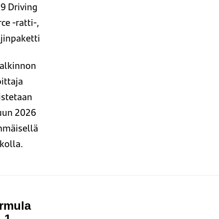
9 Driving
ce -ratti-,
jinpaketti
alkinnon
ittaja
istetaan
uun 2026
mmäisellä
ikolla.
rmula
1