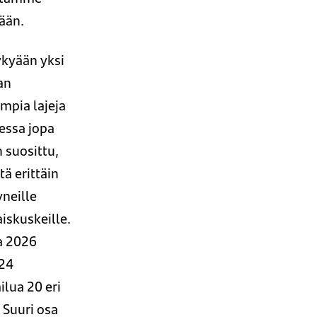
ään.
ykyään yksi
an
mpia lajeja
essa jopa
n suosittu,
itä erittäin
neille
iskuskeille.
a 2026
 24
ilua 20 eri
 Suuri osa