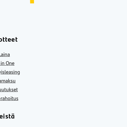
otteet
Laina
l in One
yisleasing
amaksu
uutukset
rahoitus
eistä