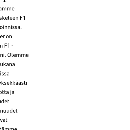
tamme
skeleen F1 -
oinnissa.
er on
n F1 -
ni. Olemme
mukana
issa
ksekkäästi
otta ja
udet
nuudet
vat
stämme