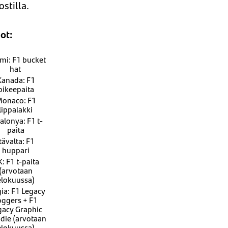
stilla.
ot:
mi: F1 bucket
hat
Kanada: F1
pikeepaita
onaco: F1
lippalakki
alonya: F1 t-
paita
Itävalta: F1
huppari
: F1 t-paita
(arvotaan
elokuussa)
gia: F1 Legacy
oggers + F1
gacy Graphic
die (arvotaan
elokuussa)