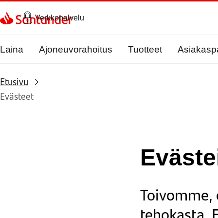
Siirry sivulle
Verkkopalvelu
Laina
Ajoneuvorahoitus
Tuotteet
Asiakasp
Etusivu
Evästeet
Eväste
Toivomme, e
tehokasta. 