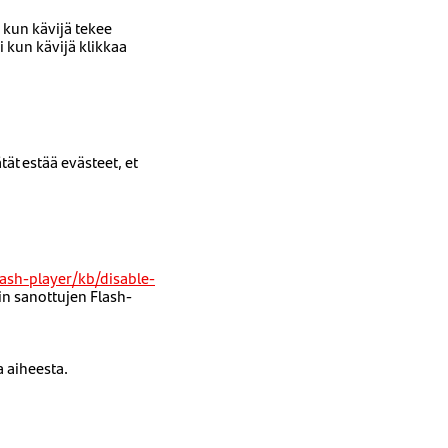
 kun kävijä tekee
 kun kävijä klikkaa
ät estää evästeet, et
ash-player/kb/disable-
in sanottujen Flash-
a aiheesta.