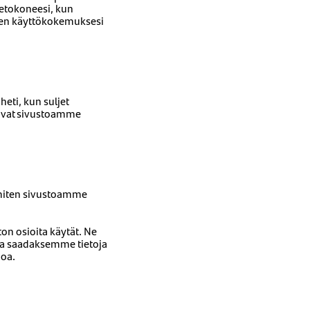
ietokoneesi, kun
iten käyttökokemuksesi
eti, kun suljet
ttavat sivustoamme
 miten sivustoamme
ton osioita käytät. Ne
 ja saadaksemme tietoja
hoa.