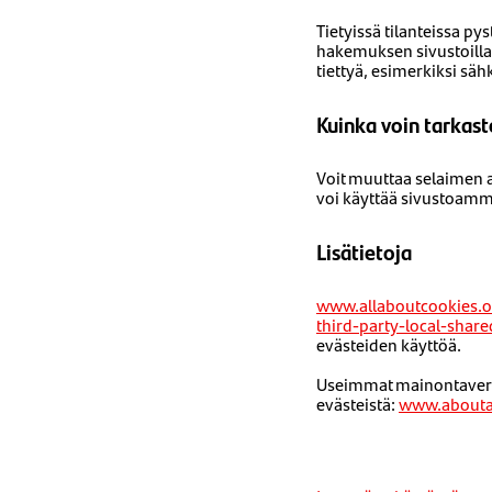
Tietyissä tilanteissa p
hakemuksen sivustoillam
tiettyä, esimerkiksi sä
Kuinka voin tarkast
Voit muuttaa selaimen as
voi käyttää sivustoamm
Lisätietoja
www.allaboutcookies.o
third-party-local-share
evästeiden käyttöä.
Useimmat mainontaverko
evästeistä:
www.aboutad