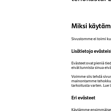
Miksi käytäm
Sivustomme ei toimi kun
Lisätietoja evästeis
Evästeet ovat pieniä tie
eivät tunnista sinua ei
Voimme siis tehdä siv
mainontamme tehokkuut
tarkoitusta varten. Lue 
Eri evästeet
Käytämme ensimmäisen 