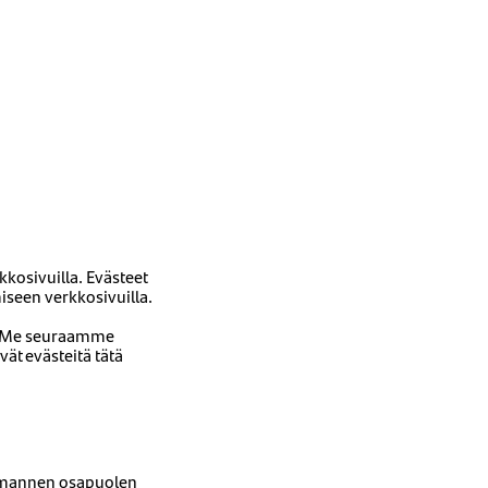
rkkosivuilla. Evästeet
iseen verkkosivuilla.
. Me seuraamme
t evästeitä tätä
olmannen osapuolen