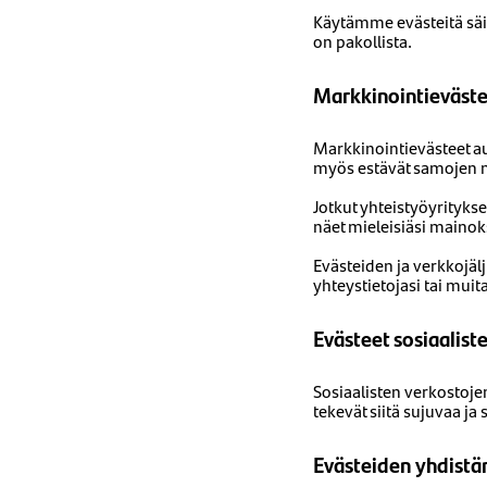
Käytämme evästeitä säi
on pakollista.
Markkinointieväst
Markkinointievästeet au
myös estävät samojen m
Jotkut yhteistyöyritykse
näet mieleisiäsi mainoksi
Evästeiden ja verkkojäl
yhteystietojasi tai muita 
Evästeet sosiaalis
Sosiaalisten verkostojen
tekevät siitä sujuvaa ja
Evästeiden yhdistä