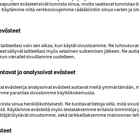
apuolen evästeet eivät tunnista sinua, mutta saattavat tunnistaa t
. Käytämme niitä verkkosivujemme räätälöintiin sinua varten ja s
 evästeet
laitteellasi vain sen aikaa, kun käytät sivustoamme. Ne tuhoutuvat h
eet säilyvät laitteellasi myös selaimen sulkemisen jälkeen. Ne au
 kun vierailet sivuillamme uudelleen.
tavat ja analysoivat evästeet
at evästeet ja analysoivat evästeet auttavat meitä ymmärtämään,
oimme parantaa sivustomme käyttökokemusta.
ista sinua henkilökohtaisesti. Ne tuottavat tietoja siitä, mitä sivus
istä. Käytämme evästeitä myös testataksemme erilaisia toimintoja
äyttäjät löytävät sivustomme, sekä tarkkaillaksemme mainonnan te
steet