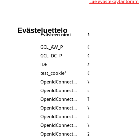
Lue evästekäytäntömm
Evästeluettelo
Evästeen nimi
Malliarvo
P
GCL_AW_P
GCL.1780961293.Cj0KCQjwrZTRBhDSARIsAHidYff1OPUdF68sI5rXqS-Vqtp1UmHpa-vlfPVGTkbVhJIGUQPPLgM_wtEaAhOlEALw_wcB
9
GCL_DC_P
GCL.1780967952.CO-vq5-yx5QDFSkIiAkd77YQyA
9
IDE
AHWqTUk-L6gNg3tIkP8MCQJ_VnBDyhJpNh9BY1KlU7QhIkebdElvKPs7ZMch_XGetM8
Is
test_cookie*
CheckForPermission
1
OpenIdConnect.nonce.%2Bojv5T0tCqIXA%2BQVsQH3IUqugh%2FiZRZkwUt%2BC68jSxw%3D
V0FlbHVoa0g0LTZ0bmZlYTVnWDZBN1Mzb0ZpMTlYclhLcTdaYUdxdnFvMmJTanktMDVfMlV0TnFzX3kzOTg2eGdSenhSQlFVN3YwMm5vUjYtNHFxNnVPZnJCVGNzdWpHa3VQNlljb0ZMWmV1QkV4ck5UZllyTDlxM05mNEhrSWR1TVVQaTRuWHNkWFRMMVdIb21HR2ZfQXlVSGVXUktHV2NTX2NlVU9YTDVYSXdqNDk0eFhtQ0Z6LVN0ZmVLWlo
1
OpenIdConnect.nonce.%2F%2FbfWUcR1x%2B8AJ3xEAnb3%2BRK2kPwPN8UuMehARlIOfw%3D
dEFoVlBuaXlvaXpBajB4VTJvMXdTS2plbkgxbzFCWl9iSVItdGN2NkpYRFJZMnlOT0VvcGVKdkFhTFJRN3g4dWhjbE5CYm9ybk1veExHVldnbktGcVFZZFZyM0w2akVTbFpPaDU1Vm90eWRoNWN4bXFZLWwzV0U1Q2dNMm5NZHZOX0lvY3JYWnpSTy1sU1lENlREZzFGLWlOUlRXTnM1LTcya19rTkMwcjRUZlR2MFctTlh1UU5CNHh4bFp6ZUR
1
OpenIdConnect.nonce.2yPMVA0%2BFomYLo4prVcFTYsMAfiMKP0FFeoPwk1y3Q8%3D
TUkzc0puMGlZTUJreTYtYTloeU1FSVJKS2FNYWZIYmpQbTV2SlZrMW5pd0NqNmNiVXFlVWRwWnZTOS1kZnczakJ2aUU5TlZoT2VJaEZvYTEwdG41VTRUNU1NVlBpVm9EMFNGSmNzTHFtZ1laY0FpSWVUNDRwSlQ4eFhacXBkdmRTeGJ3THZDZV8wTVlGVUc3X0tocVRLWnhUaWU3cENQNWNOTFNVcWNzU1Q5LTBWVENCb1ZfRGNZb1hkS3VCOEZ
1
OpenIdConnect.nonce.5%2BTxWhzvTfTF5K%2Fnp49kuXCWWlG0kWsShx%2FiQ2ATljU%3D
VW8xYkExeENMMndvOUYwUHpjeUY0cXhiZ2k1U0x6Rm5qOWZ2UFpWQVVTOW5HVlBtVEd0QVZoZnJjNjJFNzdITGlWSlZrNXpJdVRWWTZ2SzJybFZVVzZBdEpvLXFCSU1WRWtlZjlEa0ZqQXk0dlNLYUpOcGg3bXMzcndCOWhxZW5ad0dyeFRDdzFFcVcxQ0Q2S2p4T3V2Tl9Rb0k4ZXpNVFVJUGdhc0gza0RjNVlNMm11ZWV6dFNtR1Vra09udnE
1
OpenIdConnect.nonce.5oCtDurix4Co3wbwjlidvD2rJQowWo3g%2BeX2hcQf1Gs%3D
UlJfUnBPTUNwNmZ4X2tkLTdCOXQ3M2l6TjU2TEcwX09Vd3JOdF9JVjJ0MFZzRnpScjBZakZ6QlRzbHQ3dEVBNmpYOVlBMUxTeXRIVHZKdTNjcVhhd1hZV1VoQkJEbk1pcFBLZV90QUIwZVhiNXR0a0FWTmlvUXBPZWozTUhhVlNvQ2haQWhwT3hFdjBVZ2lZaTgtODVIdzVGd0M1MlJTZ0tQaUhMMVJSV1NWekdtS2lpMGEwajhaSTJWSExHTVl
1
OpenIdConnect.nonce.AsYX0pjAykYXgpiAWBFsxAoaWYqd%2FkdhY04RoDN4TDg%3D
V24zVEJpSFFQSk5BQVVDcTB2dF91UHh5Vkx6dUJORm5MX3F2X3VZalZuUU0wbVFsYjVqamJMWWdoYUR2R1pVa0tqSFp3UnQ4aWlZVWp2czhCczNQSGdLTTVCZ1pkUzhNTUxqSkhzd0dWcGxNZ0NEMTNOZUVPWktJR1hSYWMzeWlLS0hWN3lva0c3SDdZTjI4SDVCMGs1S0M4NXowOEJUZlZMZUVVcjZzTUdnR1VPUGRxdHNGLXhFYWQwdTBHSlp
1
OpenIdConnect.nonce.BfBihHz4AV54N2Qj3gsmkSAd1%2FjC6BqMCItTtCJOPXA%3D
Z2hhazZmdG5jX1J2cWI2bU1CZlQxLWRFSmtQVnNGS1lnS3ZQNnFGdnFWN0E5Uzd6Nkl0UzF5NU9aeHl5V0JjeWtGWi1VcEdUZFIyQWhZeUVZQVRlUHV5S2RaMG53aXdzSFoyOG1GOFF6SkxORjNoUEdqa0RwQU9naUh6YXJpN2JBTXM3SXhndWVrTUV3SjNmQjNNa29mZG11TzdIVmtVWmpiUUM0U1pzOU8tT2NMcFZhYVpoai1fQkRsZWoxMEE
1