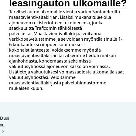
leasingauton ulkomaille?
Tarvitset a
uton
ulkomaille vientiä varten Santanderilta
maastavientivaltakirjan. Lisäksi mukana tulee olla
ajoneuvon rekisteriotteen tekninen osa, jonka
saat
kuluitta
Traficomin
sähköisestä
palvelusta.
Maastavientivaltakirjaa voit anoa
verkkopalvelustamme ja se voidaan myöntää sinulle
1-
6
kuukaudeksi riippuen sopimuksesi
kokonaistilanteesta.
Voidaksemme myöntää
maastavientivaltakirjan tarvitsemme tiedon matkan
ajankohdasta, ko
hdemaasta sekä missä
vakuutusyhtiössä ajoneuvon kasko on voimassa.
Lisätietoja vakuutuksesi voimassaolosta ulkomailla saat
vakuutusyhtiöstäsi. Veloitamme
m
aastavientivaltakirjasta palveluhinnastomme
mukaisen kulun.
Etusi
vu