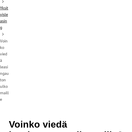
Yksit
yisle
asin
g
Voin
ko
vied
ä
leasi
ngau
ton
ulko
maill
e
Voinko viedä