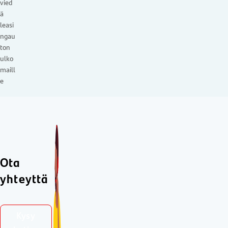
vied
ä
leasi
ngau
ton
ulko
maill
e
Ota
yhteyttä
Kysy