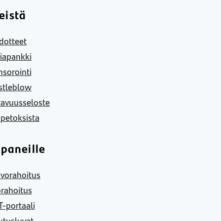
eistä
dotteet
iapankki
sorointi
stleblow
tavuusseloste
 petoksista
paneille
vorahoitus
rahoitus
-portaali
utusluvat