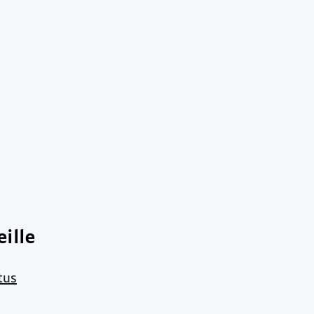
ille
tus