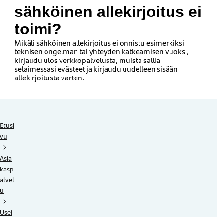
sähköinen allekirjoitus ei
toimi?
Mikäli sähköinen allekirjoitus ei onnistu esimerkiksi
teknisen ongelman tai yhteyden katkeamisen vuoksi,
kirjaudu ulos verkkopalvelusta, muista sallia
selaimessasi evästeet ja kirjaudu uudelleen sisään
allekirjoitusta varten.
Etusi
vu
Asia
kasp
alvel
u
Usei