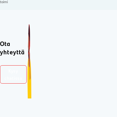
toimi
Ota
yhteyttä
Kysy
chatissa