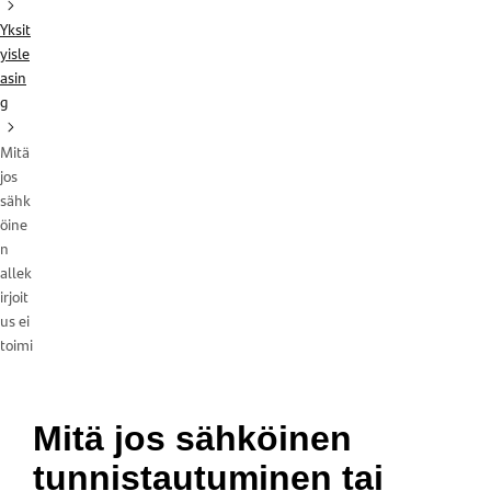
Yksit
yisle
asin
g
Mitä
jos
sähk
öine
n
allek
irjoit
us ei
toimi
Mitä jos sähköinen
tunnistautuminen tai