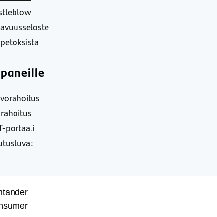
stleblow
tavuusseloste
 petoksista
paneille
vorahoitus
rahoitus
-portaali
utusluvat
ntander
nsumer