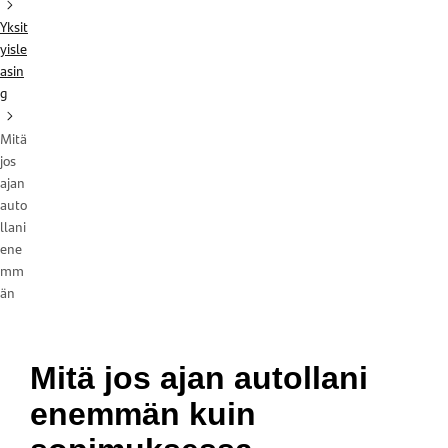
Yksit
yisle
asin
g
Mitä
jos
ajan
auto
llani
ene
mm
än
Mitä jos ajan autollani
enemmän kuin