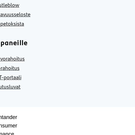
stleblow
tavuusseloste
 petoksista
paneille
vorahoitus
rahoitus
-portaali
utusluvat
ntander
nsumer
inance