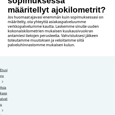
sopimuksessa
määritellyt ajokilometrit?
Jos huomaat ajavasi enemmän kuin sopimuksessasi on
määritelty, ota yhteyttä asiakaspalveluumme
verkkopalvelumme kautta. Laskemme sinulle uuden
kokonaiskilom
etrien mukaisen kuukausivuokran
antamiesi tietojen perusteella. Vahvistuksesi jälkeen
toteutamme muutoksen ja veloitamme siitä
palveluhinnastomme mukaisen kulun.
Etusi
vu
Asia
kasp
alvel
u