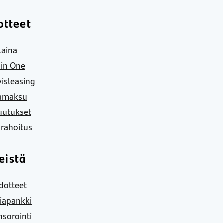
otteet
Laina
l in One
yisleasing
amaksu
uutukset
rahoitus
eistä
dotteet
iapankki
sorointi