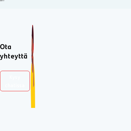
Ota
yhteyttä
Kysy
chatissa