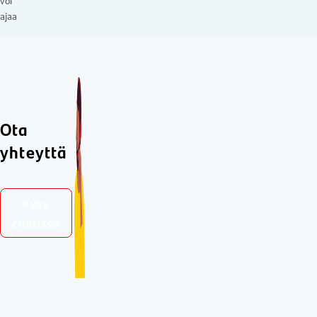
voi
ajaa
Ota
yhteyttä
Kysy
chatissa