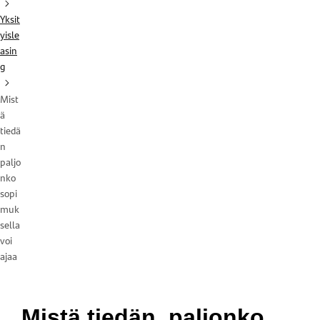
Yksit
yisle
asin
g
Mist
ä
tiedä
n
paljo
nko
sopi
muk
sella
voi
ajaa
Mistä tiedän, paljonko