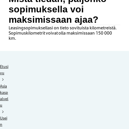
sopimuksella voi
maksimissaan ajaa?
Leasingsopimuksellasi on tieto sovituista kilometreistä
.
S
opimuskilometrit
voivat olla
maksimissaan 150 000
km
.
Etusi
vu
Asia
kasp
alvel
u
Usei
n