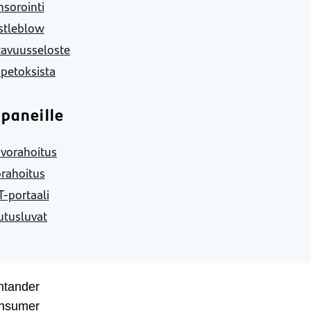
sorointi
stleblow
tavuusseloste
 petoksista
paneille
vorahoitus
rahoitus
-portaali
utusluvat
ntander
nsumer