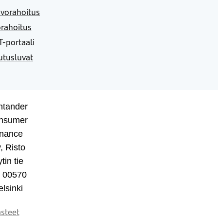
vorahoitus
rahoitus
-portaali
utusluvat
ntander
nsumer
inance
, Risto
tin tie
, 00570
lsinki
steet