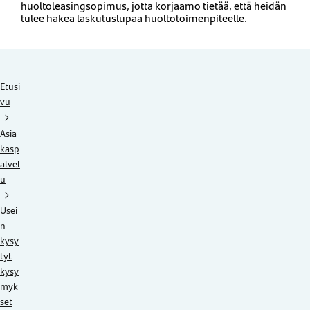
huoltoleasingsopimus,
jotta
korjaamo tietää
, että heidän
tulee hakea laskutuslupaa
huoltot
oimenpiteelle.
Etusi
vu
Asia
kasp
alvel
u
Usei
n
kysy
tyt
kysy
myk
set