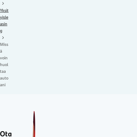
Yksit
yisle
asin
g
Miss
ä
voin
huol
taa
auto
ani
Ota