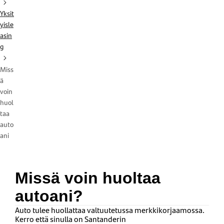
Yksit
yisle
asin
g
Miss
ä
voin
huol
taa
auto
ani
Missä voin huoltaa
autoani?
A
uto
tulee huollattaa valtuutetussa merkkikorjaamossa.
Kerro että sinulla on Santanderin