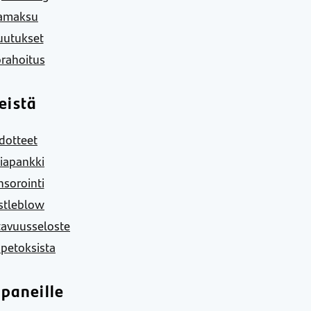
amaksu
uutukset
rahoitus
eistä
dotteet
iapankki
sorointi
stleblow
tavuusseloste
 petoksista
paneille