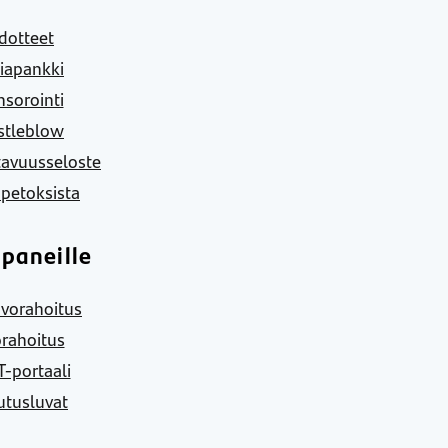
dotteet
iapankki
sorointi
stleblow
tavuusseloste
 petoksista
paneille
vorahoitus
rahoitus
-portaali
utusluvat