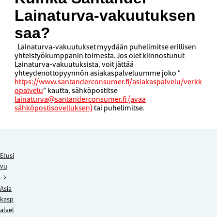
Lainaturva-vakuutuksen
saa?
Lainaturva-vakuutukset myydään puhelimitse erillisen
yhteistyökumppanin toimesta. Jos olet kiinnostunut
Lainaturva-vakuutuksista, voit jättää
yhteydenottopyynnön asiakaspalveluumme joko ”
https://www.santanderconsumer.fi/asiakaspalvelu/verkk
opalvelu
” kautta, sähköpostitse
lainaturva@santanderconsumer.fi (avaa
sähköpostisovelluksen)
tai puhelimitse.
Etusi
vu
Asia
kasp
alvel