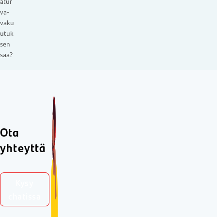
atur
va-
vaku
utuk
sen
saa?
Ota
yhteyttä
Kysy
chatissa