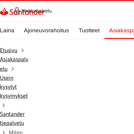
Siirry sivulle
Verkkopalvelu
Laina
Ajoneuvorahoitus
Tuotteet
Asiakasp
Etusivu
Asiakaspalv
elu
Usein
kysytyt
kysymykset
Santander
tiepalvelu
Miten