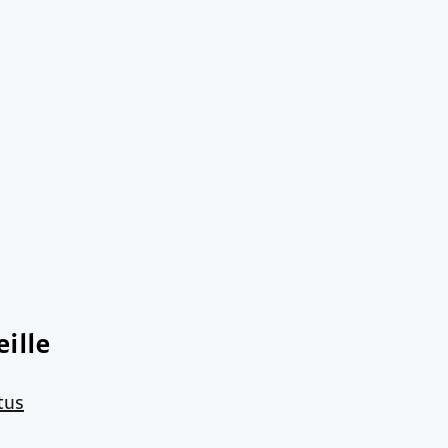
ille
tus