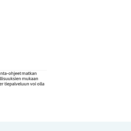
minta-ohjeet matkan
ollisuuksien mukaan
r tiepalveluun voi olla