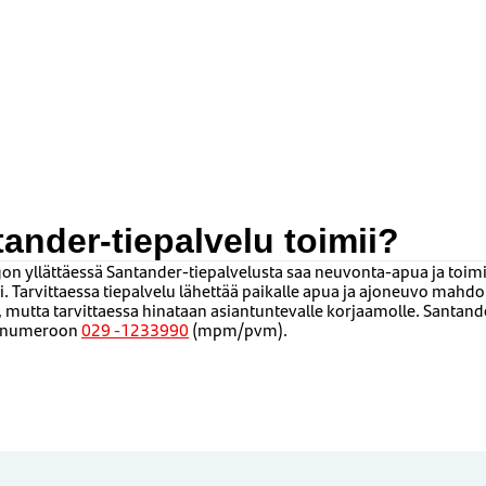
ander-tiepalvelu toimii?
gon yllättäessä Santander-tiepalvelusta saa neuvonta-apua ja toi
. Tarvittaessa tiepalvelu lähettää paikalle apua ja ajoneuvo mahd
, mutta tarvittaessa hinataan asiantuntevalle korjaamolle. Santande
a numeroon
029 -1233990
(mpm/pvm).