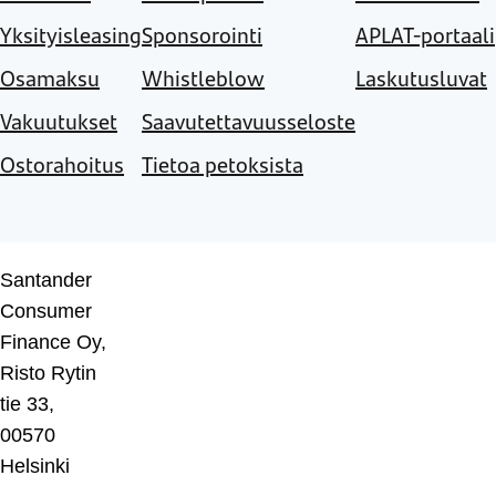
Yksityisleasing
Sponsorointi
APLAT-portaali
Osamaksu
Whistleblow
Laskutusluvat
Vakuutukset
Saavutettavuusseloste
Ostorahoitus
Tietoa petoksista
Santander
Consumer
Finance Oy,
Risto Rytin
tie 33,
00570
Helsinki