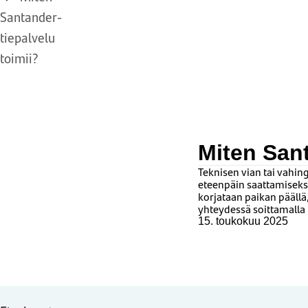
Santander-
tiepalvelu
toimii?
Miten Sant
Teknisen vian tai vahin
eteenpäin saattamiseksi
korjataan paikan päällä
yhteydessä soittamall
15. toukokuu 2025