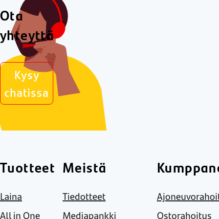
Ota
yhteyttä
Kysy
chatissa
Tuotteet
Meistä
Kumppane
Laina
Tiedotteet
Ajoneuvorahoi
All in One
Mediapankki
Ostorahoitus