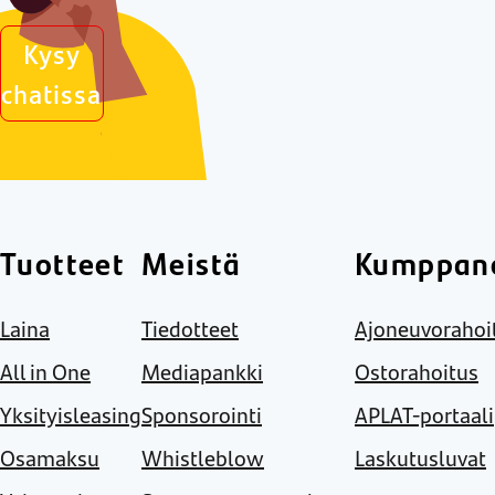
Kysy
chatissa
Tuotteet
Meistä
Kumppane
Laina
Tiedotteet
Ajoneuvorahoi
All in One
Mediapankki
Ostorahoitus
Yksityisleasing
Sponsorointi
APLAT-portaali
Osamaksu
Whistleblow
Laskutusluvat