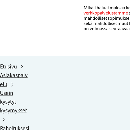
Mikäli haluat maksaa k
verkkopalvelustamme
mahdolliset sopimuksen 
sekä mahdolliset muut 
on voimassa seuraavaan
Etusivu
Asiakaspalv
elu
Usein
kysytyt
kysymykset
Rahoituksesi