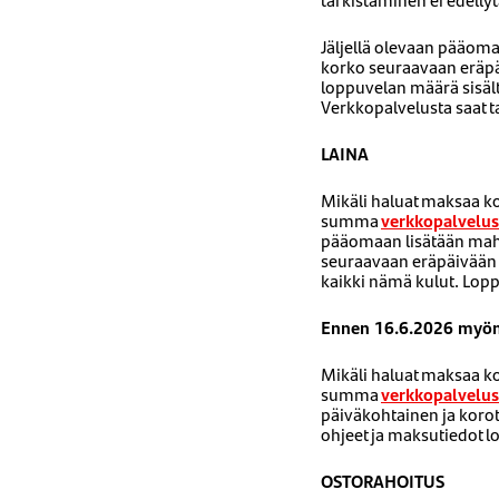
Jäljellä olevaan pääoma
korko seuraavaan eräpä
loppuvelan määrä sisäl
Verkkopalvelusta saat 
LAINA
Mikäli haluat maksaa ko
summa
verkkopalvel
pääomaan lisätään mahdo
seuraavaan eräpäivään 
kaikki nämä kulut. Lop
Ennen 16.6.2026 myönn
Mikäli haluat maksaa ko
summa
verkkopalvel
päiväkohtainen ja koro
ohjeet ja maksutiedot 
OSTORAHOITUS