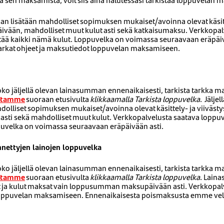
an lisätään mahdolliset sopimuksen mukaiset/avoinna olevat käsitte
ivään, mahdolliset muut kulut asti sekä katkaisumaksu. Verkkopal
tää kaikki nämä kulut. Loppuvelka on voimassa seuraavaan eräpäiv
tarkat ohjeet ja maksutiedot loppuvelan maksamiseen.
ko jäljellä olevan lainasumman ennenaikaisesti, tarkista tarkka m
ustamme
suoraan etusivulta
klikkaamalla Tarkista loppuvelka
.
Jäljel
lliset sopimuksen mukaiset/avoinna olevat käsittely- ja viivästy
asti sekä mahdolliset muut kulut. Verkkopalvelusta saatava loppuv
puvelka on voimassa seuraavaan eräpäivään asti.
ettyjen lainojen loppuvelka
ko jäljellä olevan lainasumman ennenaikaisesti, tarkista tarkka m
ustamme
suoraan etusivulta
klikkaamalla Tarkista loppuvelka
. Lain
t ja kulut maksat vain loppusumman maksupäivään asti. Verkkopalv
loppuvelan maksamiseen. Ennenaikaisesta poismaksusta emme veloi