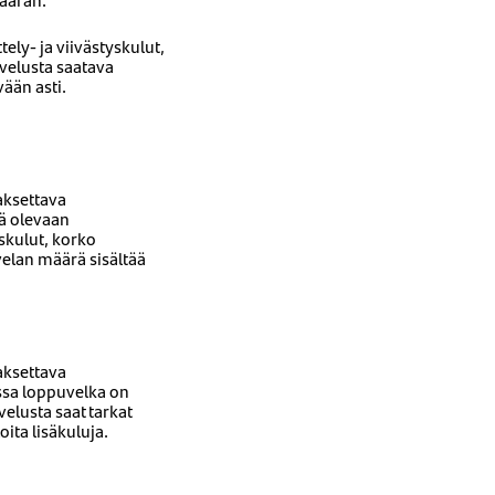
ly- ja viivästyskulut,
velusta saatava
ään asti.
aksettava
lä olevaan
skulut, korko
elan määrä sisältää
aksettava
assa loppuvelka on
elusta saat tarkat
ta lisäkuluja.