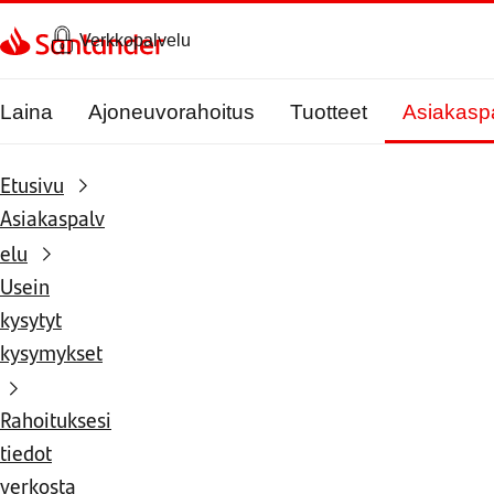
Siirry sivulle
Verkkopalvelu
Laina
Ajoneuvorahoitus
Tuotteet
Asiakasp
Etusivu
Asiakaspalv
elu
Usein
kysytyt
kysymykset
Rahoituksesi
tiedot
verkosta