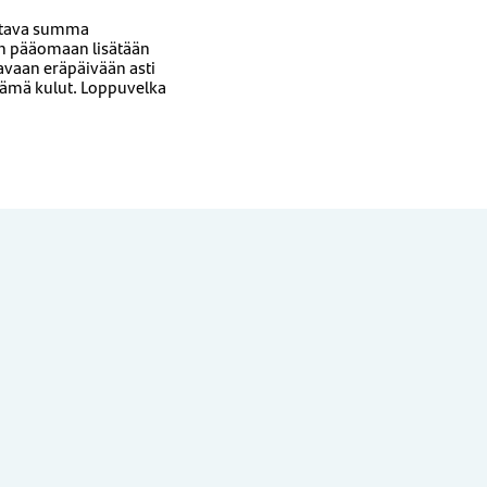
ettava summa
aan pääomaan lisätään
avaan eräpäivään asti
nämä kulut. Loppuvelka