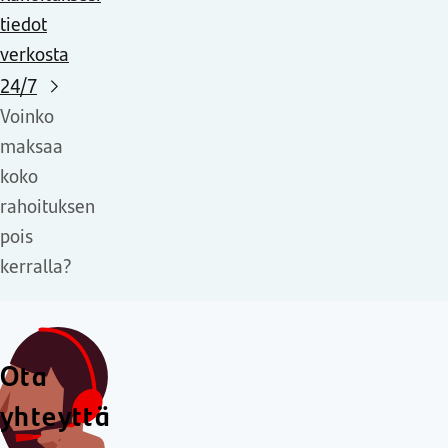
tiedot
verkosta
24/7
Voinko
maksaa
koko
rahoituksen
pois
kerralla?
Ota
yhteyttä