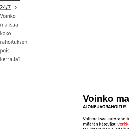
24/7
Voinko
maksaa
koko
rahoituksen
pois
kerralla?
Voinko ma
AJONEUVORAHOITUS
Voit maksaa autorahoit
määrän kätevästi
verk
tarkistaminen ei edelly