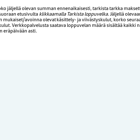
oko jäljellä olevan summan ennenaikaisesti, tarkista tarkka maks
suoraan etusivulta
klikkaamalla Tarkista loppuvelka
. Jäljellä olev
mukaiset/avoinna olevat käsittely- ja viivästyskulut, korko seura
kulut. Verkkopalvelusta saatava loppuvelan määrä sisältää kaikki 
 eräpäivään asti.