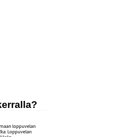
erralla?
tamaan loppuvelan
lka
. Loppuvelan
määrän.