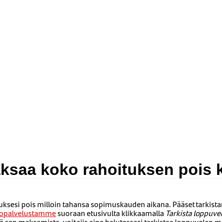
ksaa koko rahoituksen pois k
uksesi pois milloin tahansa sopimuskauden aikana. Pääset tarkis
kopalvelustamme
suoraan etusivulta klikkaamalla
Tarkista loppuve
tä sen maksamista, voit siis aina halutessasi tarkistaa loppuvelan 