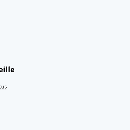
ille
tus