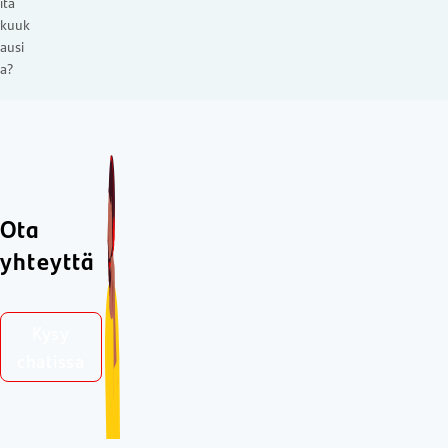
ita
kuuk
ausi
a?
Ota
yhteyttä
Kysy
chatissa