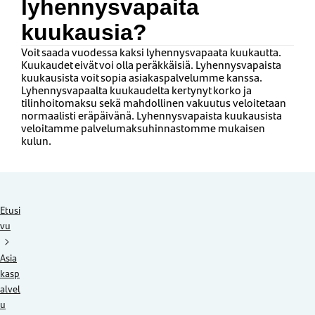
lyhennysvapaita
kuukausia?
Voit saada vuodessa kaksi lyhennysvapaata kuukautta.
Kuukaudet eivät voi olla peräkkäisiä. Lyhennysvapaista
kuukausista voit sopia asiakaspalvelumme kanssa.
Lyhennysvapaalta kuukaudelta kertynyt korko ja
tilinhoitomaksu sekä mahdollinen vakuutus veloitetaan
normaalisti eräpäivänä. Lyhennysvapaista kuukausista
veloitamme palvelumaksuhinnastomme mukaisen
kulun.
Etusi
vu
Asia
kasp
alvel
u