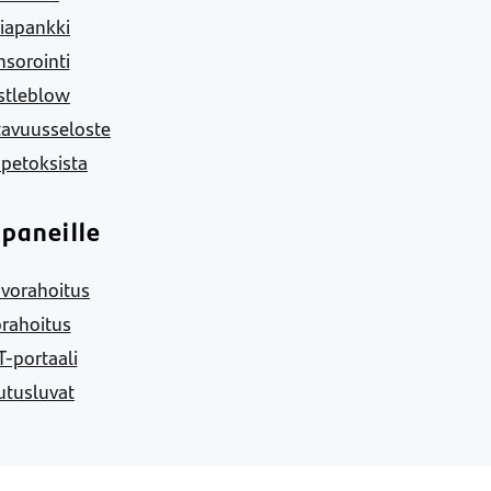
iapankki
sorointi
stleblow
tavuusseloste
 petoksista
paneille
vorahoitus
rahoitus
-portaali
utusluvat