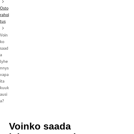
Osto
rahoi
tus
Voin
ko
saad
a
lyhe
nnys
vapa
ita
kuuk
ausi
a?
Voinko saada