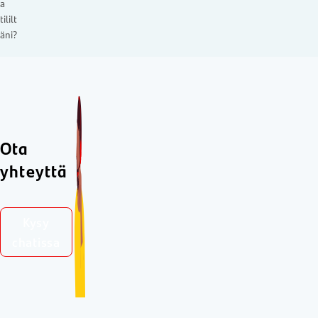
a
tililt
äni?
Ota
yhteyttä
Kysy
chatissa