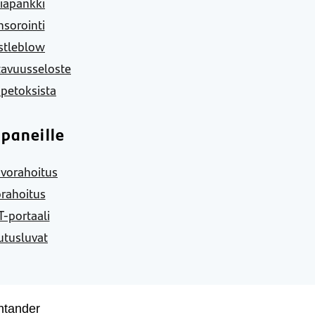
iapankki
sorointi
stleblow
tavuusseloste
 petoksista
paneille
vorahoitus
rahoitus
-portaali
utusluvat
ntander