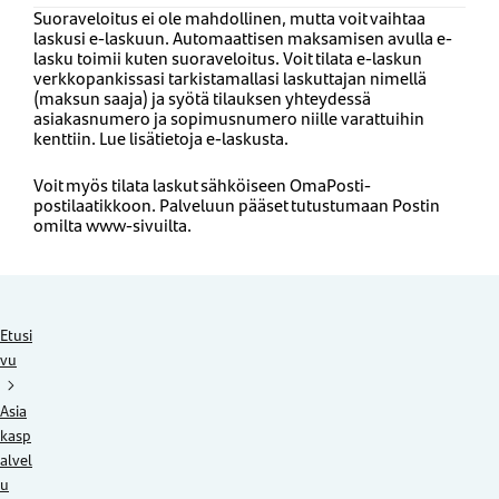
Suoraveloitus ei ole mahdollinen, mutta voit vaihtaa
laskusi e-laskuun. Automaattisen maksamisen avulla e-
lasku toimii kuten suoraveloitus. Voit tilata e-laskun
verkkopankissasi tarkistamallasi laskuttajan nimellä
(maksun saaja) ja syötä tilauksen yhteydessä
asiakasnumero ja sopimusnumero niille varattuihin
kenttiin. Lue lisätietoja e-laskusta.
Voit myös tilata laskut sähköiseen OmaPosti-
postilaatikkoon. Palveluun pääset tutustumaan Postin
omilta www-sivuilta.
Etusi
vu
Asia
kasp
alvel
u