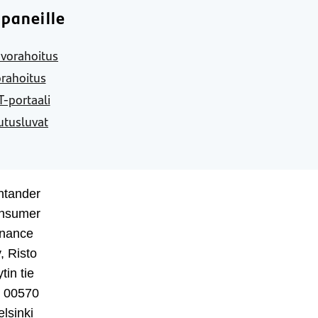
paneille
vorahoitus
rahoitus
-portaali
utusluvat
ntander
nsumer
inance
, Risto
tin tie
, 00570
lsinki