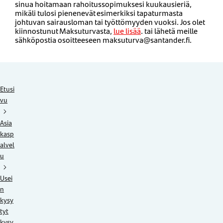
sinua hoitamaan rahoitussopimuksesi kuukausieriä,
mikäli tulosi pienenevät esimerkiksi tapaturmasta
johtuvan sairausloman tai työttömyyden vuoksi. Jos olet
kiinnostunut Maksuturvasta,
lue lisää
. tai lähetä meille
sähköpostia osoitteeseen maksuturva@santander.fi.
Etusi
vu
Asia
kasp
alvel
u
Usei
n
kysy
tyt
kysy