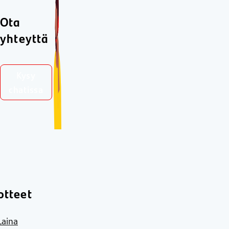
Ota
yhteyttä
Kysy
chatissa
otteet
Laina