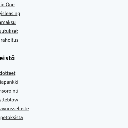
l in One
yisleasing
amaksu
uutukset
rahoitus
eistä
dotteet
iapankki
sorointi
stleblow
tavuusseloste
 petoksista