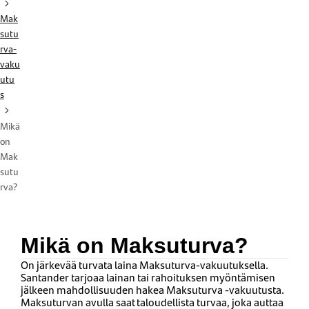
Mak
sutu
rva-
vaku
utu
s
Mikä
on
Mak
sutu
rva?
Mikä on Maksuturva?
On järkevää turvata laina Maksuturva-vakuutuksella.
Santander tarjoaa lainan tai rahoituksen myöntämisen
jälkeen mahdollisuuden hakea Maksuturva -vakuutusta.
Maksuturvan avulla saat taloudellista turvaa, joka auttaa