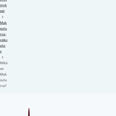
myk
set
Mak
sutu
rva-
vaku
utu
s
Mikä
on
Mak
sutu
rva?