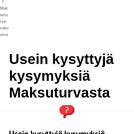
Mak
sutu
rva-
vaku
utus
Usein kysyttyjä
kysymyksiä
Maksuturvasta
Usein kysyttyjä kysymyksiä