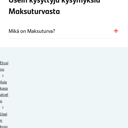
Maksuturvasta
Mikä on Maksuturva?
Etusi
vu
Asia
kasp
alvel
u
Usei
n
kysy