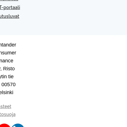
-portaali
utusluvat
ntander
nsumer
inance
, Risto
tin tie
, 00570
lsinki
steet
tosuoja