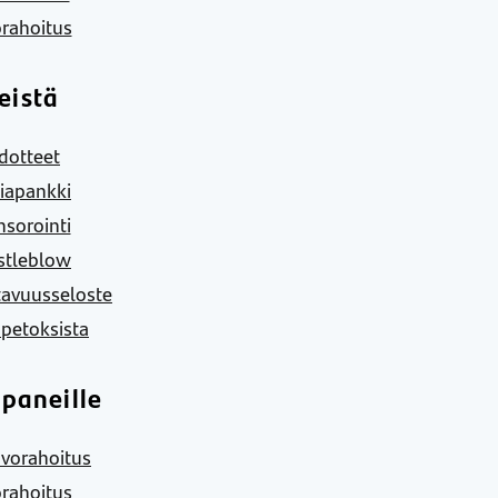
rahoitus
eistä
dotteet
iapankki
sorointi
stleblow
tavuusseloste
 petoksista
paneille
vorahoitus
rahoitus