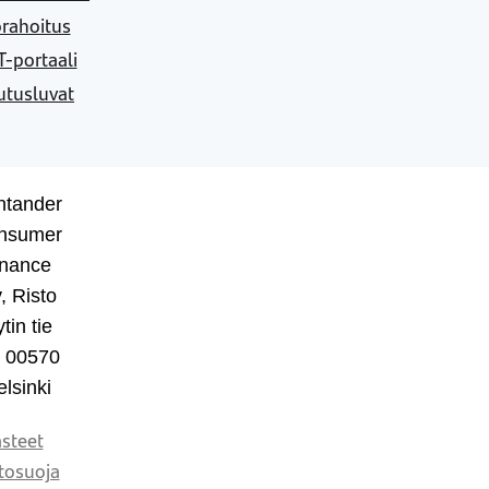
rahoitus
-portaali
utusluvat
ntander
nsumer
inance
, Risto
tin tie
, 00570
lsinki
steet
tosuoja