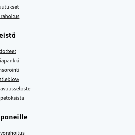
uutukset
rahoitus
eistä
dotteet
iapankki
sorointi
stleblow
tavuusseloste
 petoksista
paneille
vorahoitus