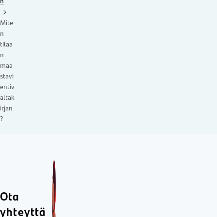
n
Mite
n
tilaa
n
maa
stavi
entiv
altak
irjan
?
Ota
yhteyttä