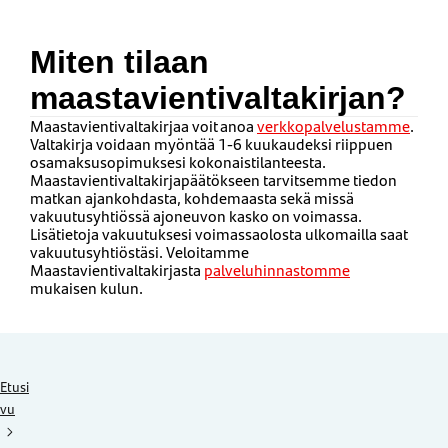
Miten tilaan
maastavientivaltakirjan?
Maastavientivaltakirjaa voit anoa
verkkopalvelustamme
.
Valtakirja voidaan myöntää 1-6 kuukaudeksi riippuen
osamaksusopimuksesi kokonaistilanteesta.
Maastavientivaltakirjapäätökseen tarvitsemme tiedon
matkan ajankohdasta, kohdemaasta sekä missä
vakuutusyhtiössä ajoneuvon kasko on voimassa.
Lisätietoja vakuutuksesi voimassaolosta ulkomailla saat
vakuutusyhtiöstäsi. Veloitamme
Maastavientivaltakirjasta
palveluhinnastomme
mukaisen kulun.
Etusi
vu