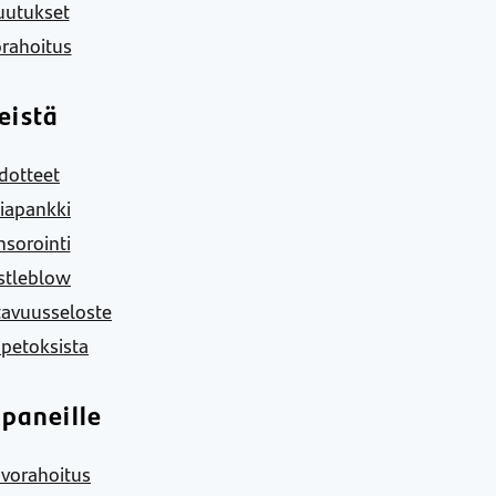
uutukset
rahoitus
eistä
dotteet
iapankki
sorointi
stleblow
tavuusseloste
 petoksista
paneille
vorahoitus