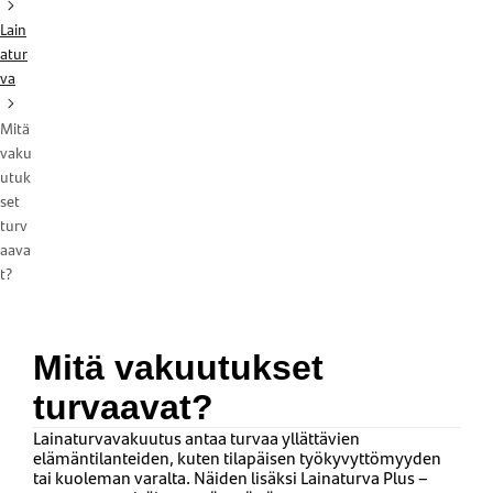
Lain
atur
va
Mitä
vaku
utuk
set
turv
aava
t?
Mitä vakuutukset
turvaavat?
Lainaturvavakuutus antaa turvaa yllättävien
elämäntilanteiden, kuten tilapäisen työkyvyttömyyden
tai kuoleman varalta. Näiden lisäksi Lainaturva Plus –