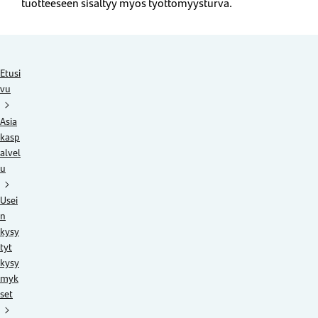
tuotteeseen sisältyy myös työttömyysturva.
Etusi
vu
Asia
kasp
alvel
u
Usei
n
kysy
tyt
kysy
myk
set