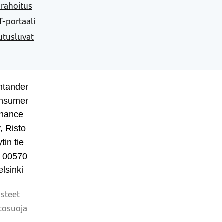
rahoitus
-portaali
utusluvat
ntander
nsumer
inance
, Risto
tin tie
, 00570
lsinki
steet
tosuoja