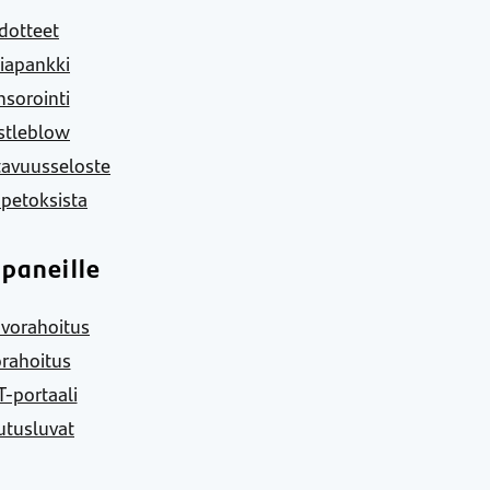
dotteet
iapankki
sorointi
stleblow
tavuusseloste
 petoksista
paneille
vorahoitus
rahoitus
-portaali
utusluvat