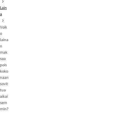
Lain
a
Voik
o
laina
n
mak
saa
pois
koko
naan
sovit
tua
aikai
sem
min?