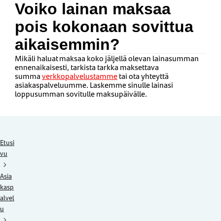
Voiko lainan maksaa
pois kokonaan sovittua
aikaisemmin?
Mikäli haluat maksaa koko jäljellä olevan lainasumman
ennenaikaisesti, tarkista tarkka maksettava
summa
verkkopalvelustamme
tai ota yhteyttä
asiakaspalveluumme. Laskemme sinulle lainasi
loppusumman sovitulle maksupäivälle.
Etusi
vu
Asia
kasp
alvel
u