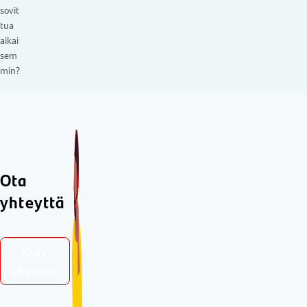
sovit
tua
aikai
sem
min?
Ota
yhteyttä
Kysy
chatissa