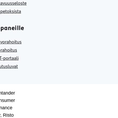
tavuusseloste
 petoksista
paneille
vorahoitus
rahoitus
-portaali
utusluvat
ntander
nsumer
inance
, Risto