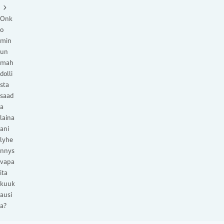
Onk
o
min
un
mah
dolli
sta
saad
a
laina
ani
lyhe
nnys
vapa
ita
kuuk
ausi
a?