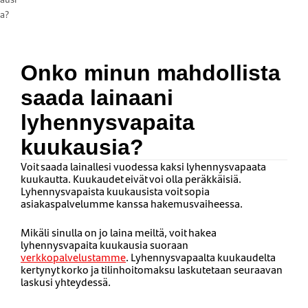
a?
Onko minun mahdollista
saada lainaani
lyhennysvapaita
kuukausia?
Voit saada lainallesi vuodessa kaksi lyhennysvapaata
kuukautta. Kuukaudet eivät voi olla peräkkäisiä.
Lyhennysvapaista kuukausista voit sopia
asiakaspalvelumme kanssa hakemusvaiheessa.
Mikäli sinulla on jo laina meiltä, voit hakea
lyhennysvapaita kuukausia suoraan
verkkopalvelustamme
. Lyhennysvapaalta kuukaudelta
kertynyt korko ja tilinhoitomaksu laskutetaan seuraavan
laskusi yhteydessä.