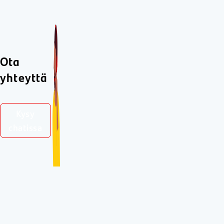
Ota
yhteyttä
Kysy
chatissa