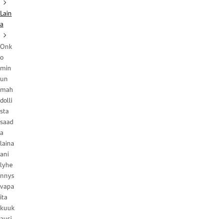
Lain
a
Onk
o
min
un
mah
dolli
sta
saad
a
laina
ani
lyhe
nnys
vapa
ita
kuuk
ausi