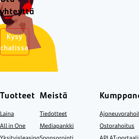
yhteyttä
Kysy
chatissa
Tuotteet
Meistä
Kumppane
Laina
Tiedotteet
Ajoneuvorahoi
All in One
Mediapankki
Ostorahoitus
Yksityisleasing
Sponsorointi
APLAT-portaali