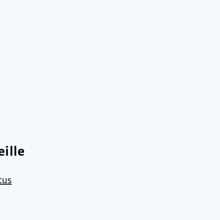
ille
tus