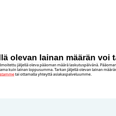
ellä olevan lainan määrän voi 
 ilmoitettu jäljellä oleva pääoman määrä laskutuspäivänä. Pääom
sama kuin lainan loppusumma. Tarkan jäljellä olevan lainan määrän
ustamme
tai ottamalla yhteyttä asiakaspalveluumme.