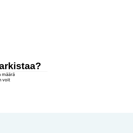
tarkistaa?
an määrä
 voit