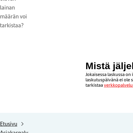
lainan
määrän voi
tarkistaa?
Mistä jälj
Jokaisessa laskussa on
laskutuspäivänä ei ole 
tarkistaa
verkkopalvel
Etusivu
Asiakaspalv