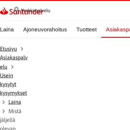
Siirry sivulle
Verkkopalvelu
Laina
Ajoneuvorahoitus
Tuotteet
Asiakasp
Etusivu
Asiakaspalv
elu
Usein
kysytyt
kysymykset
Laina
Mistä
jäljellä
olevan