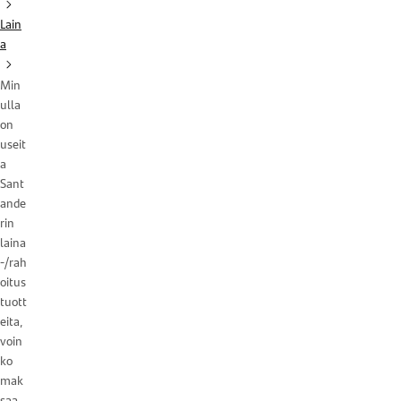
Lain
a
Min
ulla
on
useit
a
Sant
ande
rin
laina
-/rah
oitus
tuott
eita,
voin
ko
mak
saa