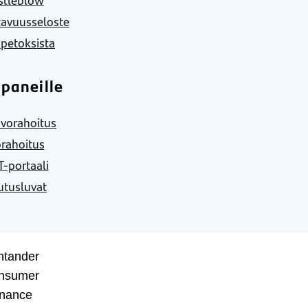
tavuusseloste
 petoksista
paneille
vorahoitus
rahoitus
-portaali
utusluvat
ntander
nsumer
inance