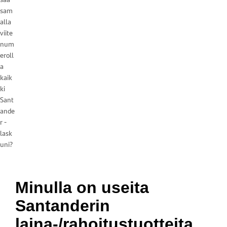
sam
alla
viite
num
eroll
a
kaik
ki
Sant
ande
r -
lask
uni?
Minulla on useita
Santanderin
laina-/rahoitustuotteita,