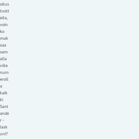
oitus
tuott
eita,
voin
ko
mak
saa
sam
alla
viite
num
eroll
a
kaik
ki
Sant
ande
r -
lask
uni?