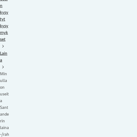
n
kysy
tyt
kysy
myk
set
Lain
a
Min
ulla
on
useit
a
Sant
ande
rin
laina
-/rah