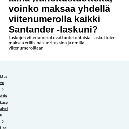
voinko maksaa yhdellä
viitenumerolla kaikki
Santander -laskuni?
Laskujen viitenumerot ovat tuotekohtaisia. Laskut tulee
maksaa erillisinä suorituksina ja omilla
viitenumeroillaan.
Etusi
vu
Asia
kasp
alvel
u
Usei