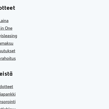
otteet
Laina
l in One
yisleasing
amaksu
uutukset
rahoitus
eistä
dotteet
iapankki
sorointi
stleblow