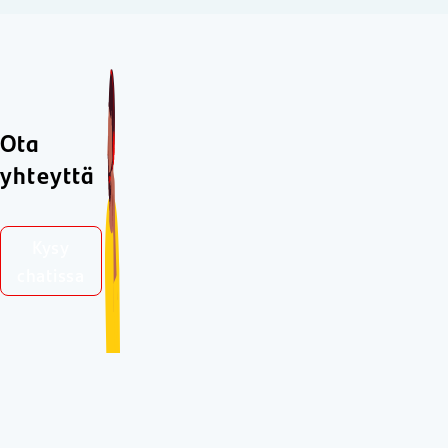
Ota
yhteyttä
Kysy
chatissa