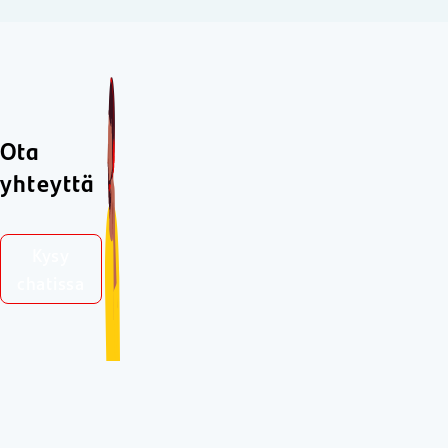
Ota
yhteyttä
Kysy
chatissa