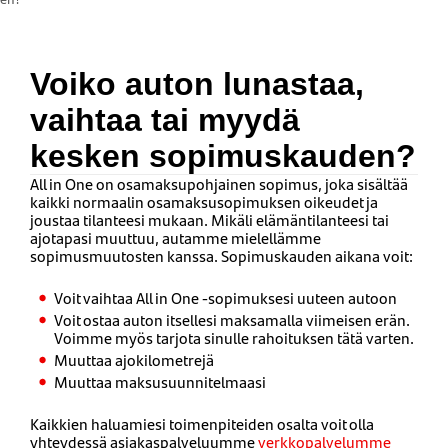
Voiko auton lunastaa,
vaihtaa tai myydä
kesken sopimuskauden?
All in One on osamaksupohjainen sopimus, joka sisältää
kaikki normaalin osamaksusopimuksen oikeudet ja
joustaa tilanteesi mukaan. Mikäli elämäntilanteesi tai
ajotapasi muuttuu, autamme mielellämme
sopimusmuutosten kanssa. Sopimuskauden aikana voit:
Voit vaihtaa All in One -sopimuksesi uuteen autoon
Voit ostaa auton itsellesi maksamalla viimeisen erän.
Voimme myös tarjota sinulle rahoituksen tätä varten.
Muuttaa ajokilometrejä
Muuttaa maksusuunnitelmaasi
Kaikkien haluamiesi toimenpiteiden osalta voit olla
yhteydessä asiakaspalveluumme
verkkopalvelumme