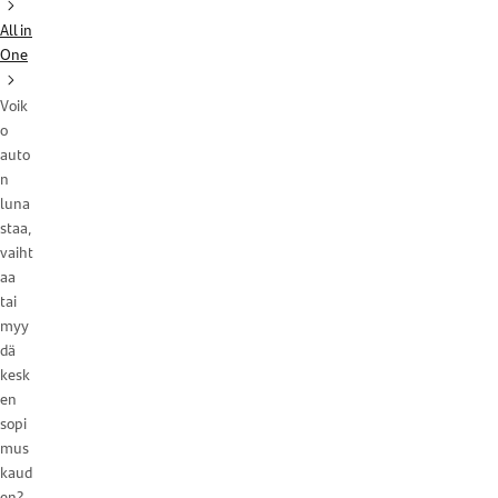
All in
One
Voik
o
auto
n
luna
staa,
vaiht
aa
tai
myy
dä
kesk
en
sopi
mus
kaud
en?