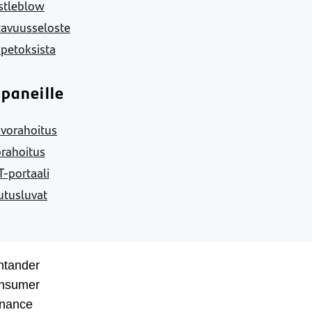
stleblow
tavuusseloste
 petoksista
paneille
vorahoitus
rahoitus
-portaali
utusluvat
ntander
nsumer
inance