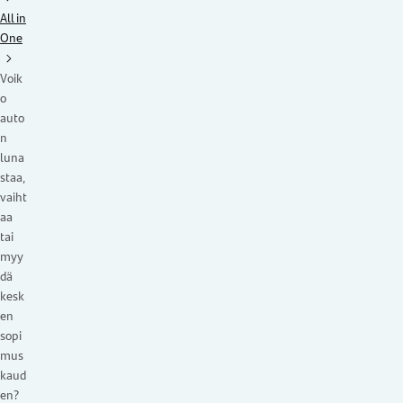
All in
One
Voik
o
auto
n
luna
staa,
vaiht
aa
tai
myy
dä
kesk
en
sopi
mus
kaud
en?