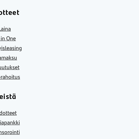
otteet
Laina
l in One
yisleasing
amaksu
uutukset
rahoitus
eistä
dotteet
iapankki
sorointi